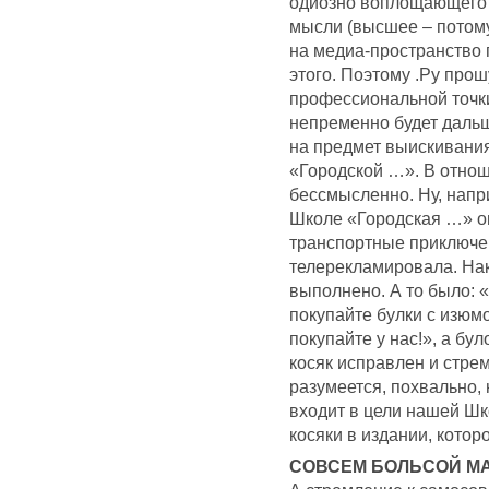
одиозно воплощающего 
мысли (высшее – потом
на медиа-пространство 
этого. Поэтому .Ру прош
профессиональной точки 
непременно будет даль
на предмет выискивания
«Городской …». В отнош
бессмысленно. Ну, нап
Школе «Городская …» оп
транспортные приключен
телерекламировала. Нак
выполнено. А то было: «
покупайте булки с изюм
покупайте у нас!», а бул
косяк исправлен и стр
разумеется, похвально,
входит в цели нашей Ш
косяки в издании, котор
СОВСЕМ БОЛЬСОЙ М