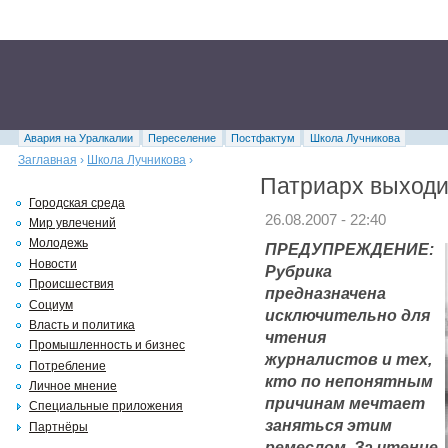
Авария на Уралкалии
Переселение
Постфактум
Школа Лучникова
Заглавная
›
Школа Лучникова
›
Патриарх выходи
Городская среда
26.08.2007 - 22:40
Мир увлечений
Молодежь
ПРЕДУПРЕЖДЕНИЕ:
Новости
Рубрика
Происшествия
предназначена
Социум
исключительно для
Власть и политика
чтения
Промышленность и бизнес
журналистов и тех,
Потребление
кто по непонятным
Личное мнение
причинам мечтает
Специальные приложения
заняться этим
Партнёры
ремеслом. За чтение