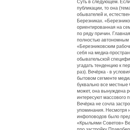
Суть в следующем. Если
публикации, то она (те
обывателей и, естестве
Березниках. «Березнико
ориентированная на сем
по ряду причин. Главная
полностью автономным
«Березниковским рабочи
себя на медиа-простран
обывательской специфи
угадать тенденцию к пе
раз). Вечёрка - в услов
бытовом сегменте медиа
буквально все местные 
может, она вынуждена р
интересуют массового по
Вечёрка не сочла застр
упоминания. Несмотря н
инфоповодов было пред
«Крыльями Советов» Веч
про застройку Правобер