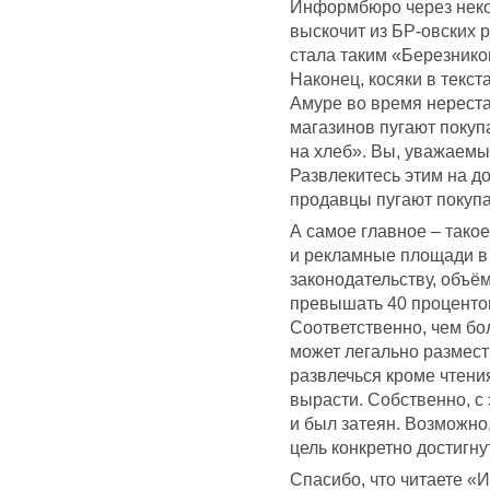
Информбюро через некот
выскочит из БР-овских 
стала таким «Березнико
Наконец, косяки в текст
Амуре во время нерест
магазинов пугают покуп
на хлеб». Вы, уважаемы
Развлекитесь этим на до
продавцы пугают покупа
А самое главное – тако
и рекламные площади в 
законодательству, объё
превышать 40 проценто
Соответственно, чем бо
может легально размести
развлечься кроме чтени
вырасти. Собственно, с
и был затеян. Возможно, 
цель конкретно достигну
Спасибо, что читаете «И