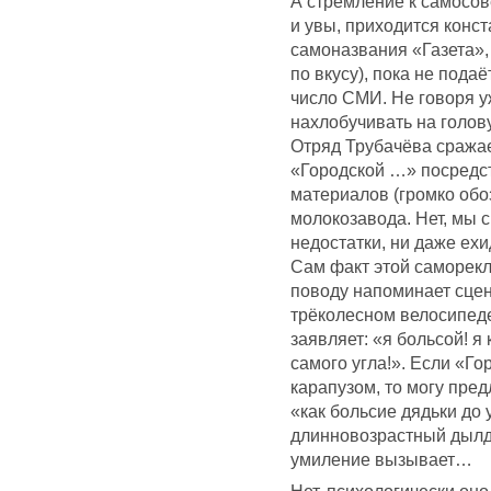
А стремление к самосов
и увы, приходится конст
самоназвания «Газета»,
по вкусу), пока не пода
число СМИ. Не говоря уж
нахлобучивать на голову
Отряд Трубачёва сража
«Городской …» посредс
материалов (громко обо
молокозавода. Нет, мы с
недостатки, ни даже ехи
Сам факт этой саморек
поводу напоминает сценк
трёколесном велосипеде
заявляет: «я больсой! я 
самого угла!». Если «Г
карапузом, то могу пред
«как больсие дядьки до 
длинновозрастный дылда
умиление вызывает…