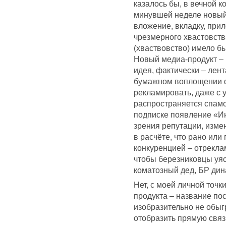
казалось бы, в вечной 
минувшей неделе новый
вложение, вкладку, пр
чрезмерного хвастовства,
(хваствовство) имело б
Новый медиа-продукт – 
идея, фактически – лент
бумажном воплощении фа
рекламировать, даже с 
распространяется спамо
подписке появление «Ин
зрения репутации, изме
в расчёте, что рано или
конкуренцией – отрекла
чтобы березниковцы уяс
коматозный дед, БР дин
Нет, с моей личной точ
продукта – название пос
изобразительно не обы
отобразить прямую связь