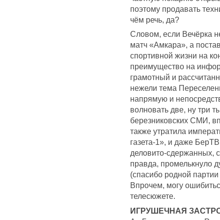
поэтому продавать техн
чём речь, да?
Словом, если Вечёрка н
матч «Амкара», а поста
спортивной жизни на ко
преимущество на инфор
грамотный и рассчитанн
нежели тема Переселени
напрямую и непосредств
волновать две, ну три т
березниковских СМИ, в
также утратила императ
газета-1», и даже БерТ
деловито-сдержанных, с
правда, промелькнуло д
(спасибо родной партии
Впрочем, могу ошибитьс
телесюжете.
ИГРУШЕЧНАЯ ЗАСТР