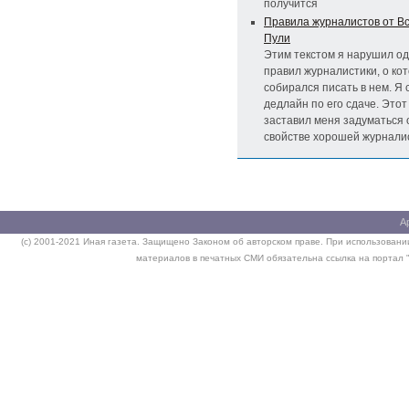
получится
Правила журналистов от В
Пули
Этим текстом я нарушил од
правил журналистики, о ко
собирался писать в нем. Я 
дедлайн по его сдаче. Этот
заставил меня задуматься 
свойстве хорошей журнали
А
(c) 2001-2021 Иная газета. Защищено Законом об авторском праве. При использовании
материалов в печатных СМИ обязательна ссылка на портал