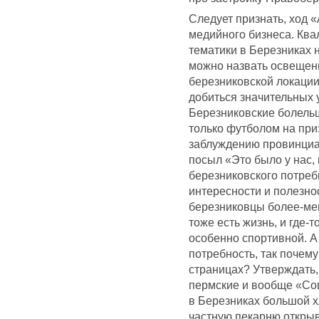
Следует признать, ход 
медийного бизнеса. Кв
тематики в Березниках не
можно назвать освещен
березниковской локации 
добиться значительных ус
Березниковские болельщ
только футболом на при
заблуждению провинциал
посыл «Это было у нас,
березниковского потре
интересности и полезно
березниковцы более-мен
тоже есть жизнь, и где-
особенно спортивной. А
потребность, так почему
страницах? Утверждать, 
пермские и вообще «Сове
в Березниках большой х
частную пекарню открыва