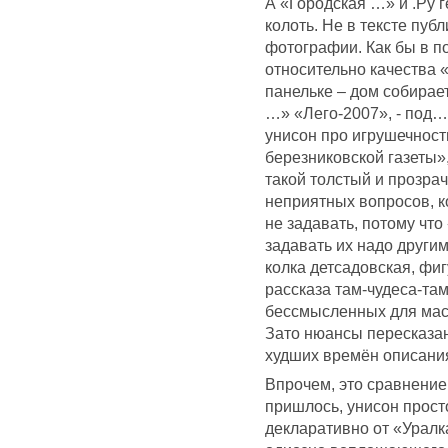
А «Городская …» и .Ру 
колоть. Не в тексте публ
фотографии. Как бы в 
относительно качества 
панельке – дом собирает
…» «Лего-2007», - под…
унисон про игрушечност
березниковской газеты»,
такой толстый и прозра
неприятных вопросов, к
не задавать, потому что
задавать их надо други
колка детсадовская, фиг
рассказа там-чудеса-та
бессмысленных для мас
Зато нюансы пересказан
худших времён описания
Впрочем, это сравнение 
пришлось, унисон прост
декларативно от «Уралк