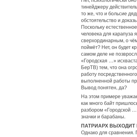
Нет, психологически оно
тинейджеру действительн
то же, что и больсие дяд
обстоятельство и доказы
Поскольку естественное
человека для карапуза 
сверхординарным, о чём 
поймёт? Нет, он будет кр
самом деле не позвросле
«Городская …» исхваста
БерТВ) тем, что она о
работу посредственного,
выполненной работы прос
Вывод понятен, да?
На этом примере уважае
как много байт пришлос
разбором «Городской …»
значки и барабаны.
ПАТРИАРХ ВЫХОДИТ 
Однако для сравнения. 