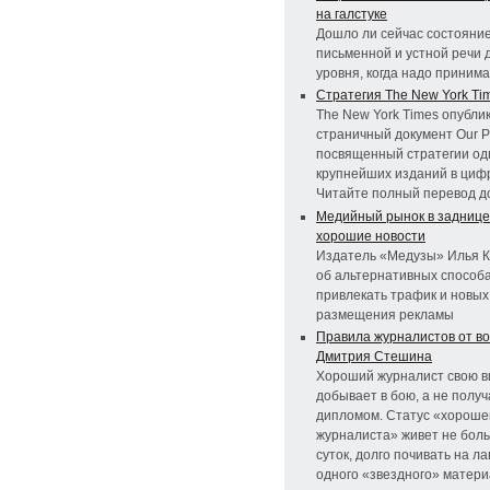
на галстуке
Дошло ли сейчас состояни
письменной и устной речи д
уровня, когда надо приним
Стратегия The New York Ti
The New York Times опублик
страничный документ Our P
посвященный стратегии од
крупнейших изданий в циф
Читайте полный перевод д
Медийный рынок в заднице,
хорошие новости
Издатель «Медузы» Илья 
об альтернативных способ
привлекать трафик и новы
размещения рекламы
Правила журналистов от в
Дмитрия Стешина
Хороший журналист свою в
добывает в бою, а не получ
дипломом. Статус «хороше
журналиста» живет не бол
суток, долго почивать на л
одного «звездного» матери