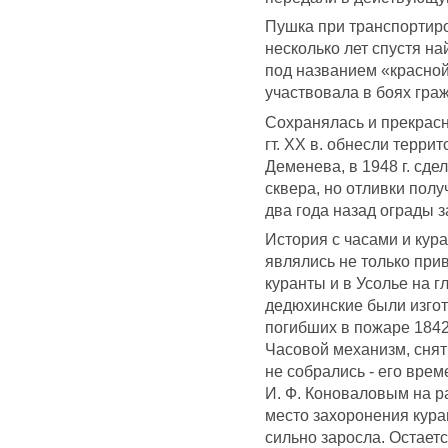
Пушка при транспортиро
несколько лет спустя н
под названием «красной»
участвовала в боях гра
Сохранялась и прекрасн
гт. XX в. обнесли терри
Деменева, в 1948 г. сде
сквера, но отливки полу
два года назад ограды з
История с часами и кура
являлись не только при
куранты и в Усолье на г
дедюхинские были изгот
погибших в пожаре 1842
Часовой механизм, снят
не собрались - его врем
И. Ф. Коноваловым на р
место захоронения кура
сильно заросла. Остаетс