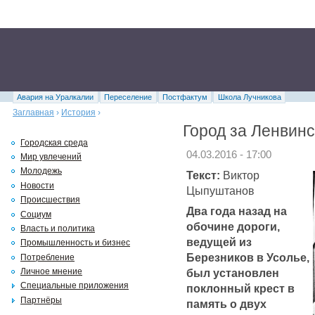
Авария на Уралкалии
Переселение
Постфактум
Школа Лучникова
Заглавная
›
История
›
Город за Ленвин
Городская среда
04.03.2016 - 17:00
Мир увлечений
Молодежь
Текст:
Виктор
Новости
Цыпуштанов
Происшествия
Два года назад на
Социум
обочине дороги,
Власть и политика
ведущей из
Промышленность и бизнес
Березников в Усолье,
Потребление
был установлен
Личное мнение
Специальные приложения
поклонный крест в
Партнёры
память о двух