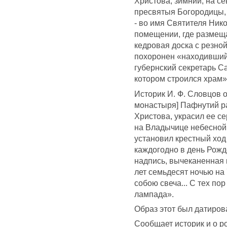
Христова, зимний, на се
пресвятыя Богородицы, 
- во имя Святителя Нико
помещении, где размеща
кедровая доска с резной
похоронен «находивший
губернский секретарь С
котором строился храм»
Историк И. Ф. Словцов 
монастыря] Пафнутий р
Христова, украсил ее с
на Владычице небесной
установил крестный ход
каждогодно в день Рожд
надпись, вычеканенная н
лет семьдесят ночью на
собою свеча... С тех по
лампада».
Образ этот был датирова
Сообщает историк и о ро