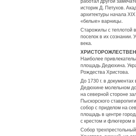
работал другой замечат
историк Д. Петухов. Ак
архитектуры начала XIX
«белые» варницы.
Старожилы с теплотой 
поселок в их сознании. 
века.
ХРИСТОРОЖЛЕСТВЕН
Наиболее привлекатель
площадь Дедюхина. Укр
Рождества Христова.
До 1730 г. в документа
Дедюхине молельном до
на северной стороне за
Пыскорского ставропиг
собор с приделом на се
площадь в центре город
с крестом и флюгером в 
Собор трехпрестольный.