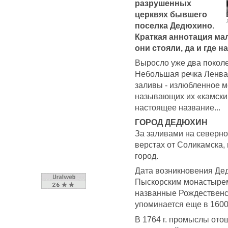
разрушенных
церквях бывшего
поселка Дедюхино.
Краткая аннотация мал
они стояли, да и где 
Выросло уже два поколе
Небольшая речка Ленва
заливы - излюбленное м
называющих их «камским
настоящее название...
ГОРОД ДЕДЮХИН
За заливами на северной
верстах от Соликамска, 
город.
Дата возникновения Дед
Пыскорским монастырем
названные Рождественс
упоминается еще в 1600-
В 1764 г. промыслы ото