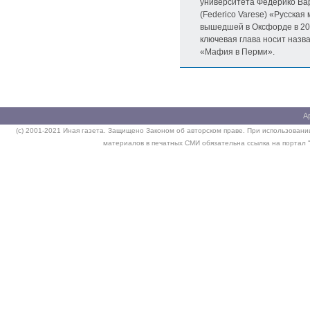
университета Федерико Ва
(Federico Varese) «Русская
вышедшей в Оксфорде в 200
ключевая глава носит назв
«Мафия в Перми».
А
(c) 2001-2021 Иная газета. Защищено Законом об авторском праве. При использовании
материалов в печатных СМИ обязательна ссылка на портал