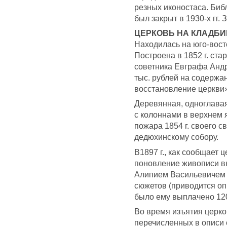
резных иконостаса. Биб
был закрыт в 1930-х гг
ЦЕРКОВЬ НА КЛАДБ
Находилась на юго-вост
Построена в 1852 г. ст
советника Евграфа Анд
тыс. рублей на содержа
восстановление церкви»
Деревянная, одноглавая
с колоннами в верхнем 
пожара 1854 г. своего 
дедюхинскому собору.
В1897 г., как сообщает 
поновление живописи в
Алипием Васильевичем 
сюжетов (приводится оп
было ему выплачено 12
Во время изъятия церков
перечисленных в описи 