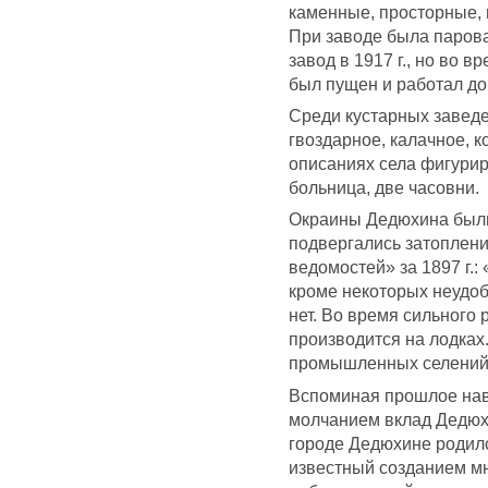
каменные, просторные, 
При заводе была паров
завод в 1917 г., но во 
был пущен и работал д
Среди кустарных завед
гвоздарное, калачное, к
описаниях села фигурир
больница, две часовни.
Окраины Дедюхина были
подвергались затоплен
ведомостей» за 1897 г.
кроме некоторых неудоб
нет. Во время сильног
производится на лодках
промышленных селений
Вспоминая прошлое навс
молчанием вклад Дедюхи
городе Дедюхине родилс
известный созданием м