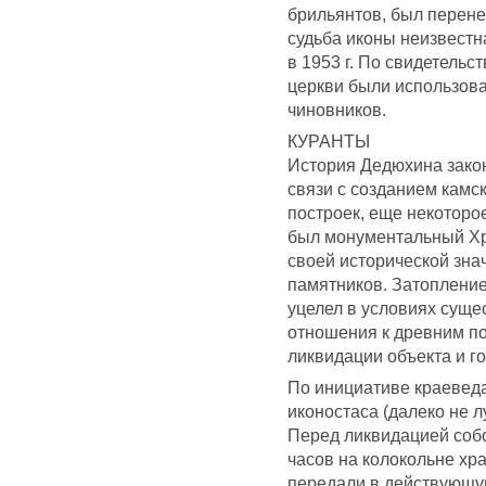
брильянтов, был перене
судьба иконы неизвестн
в 1953 г. По свидетельс
церкви были использова
чиновников.
КУРАНТЫ
История Дедюхина законч
связи с созданием камс
построек, еще некоторо
был монументальный Хр
своей исторической зна
памятников. Затопление
уцелел в условиях суще
отношения к древним по
ликвидации объекта и го
По инициативе краеведа
иконостаса (далеко не 
Перед ликвидацией соб
часов на колокольне хра
передали в действующу