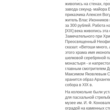
живопись на стенах, п
завода секунд- майора 
приказчика Алексея Вог
житель Влас Иконников 
за 300 рублей. Работа нач
[XIX] века живопись эта
Замечательного при Хри
Преосвященный Неофит в
сказал: «Ветоши много, 
этого храма имя иконоп
шелковой серебряной па
монастыря - и напресто
главным смотрителем Д
Максимом Яковлевым Ст
хранится образ Арханге
собора в XIX в.
На колокольне были уст
для пасхальной стрельб
музее им. И. Ф. Коновал
оградой на каменных ст