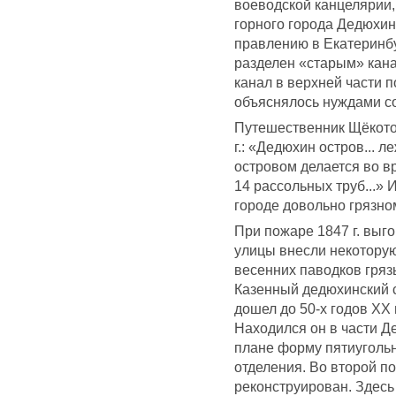
воеводской канцелярии,
горного города Дедюхин
правлению в Екатеринбу
разделен «старым» кана
канал в верхней части 
объяснялось нуждами с
Путешественник Щёкото
г.: «Дедюхин остров... 
островом делается во в
14 рассольных труб...» 
городе довольно грязн
При пожаре 1847 г. выг
улицы внесли некоторую
весенних паводков гряз
Казенный дедюхинский с
дошел до 50-х годов XX 
Находился он в части Д
плане форму пятиугольн
отделения. Во второй п
реконструирован. Здесь