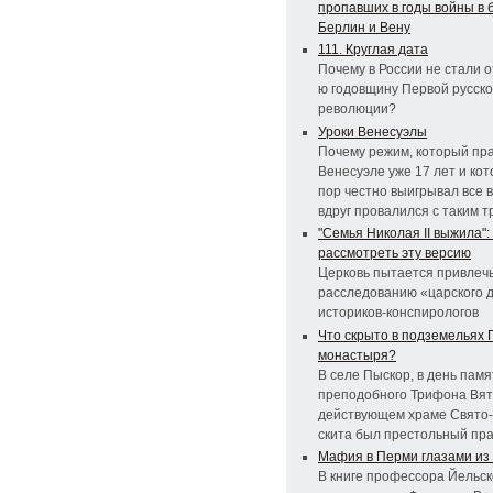
пропавших в годы войны в 
Берлин и Вену
111. Круглая дата
Почему в России не стали о
ю годовщину Первой русск
революции?
Уроки Венесуэлы
Почему режим, который пра
Венесуэле уже 17 лет и кот
пор честно выигрывал все 
вдруг провалился с таким т
"Семья Николая II выжила":
рассмотреть эту версию
Церковь пытается привлечь
расследованию «царского 
историков-конспирологов
Что скрыто в подземельях 
монастыря?
В селе Пыскор, в день памя
преподобного Трифона Вятс
действующем храме Свято
скита был престольный пр
Мафия в Перми глазами из
В книге профессора Йельск