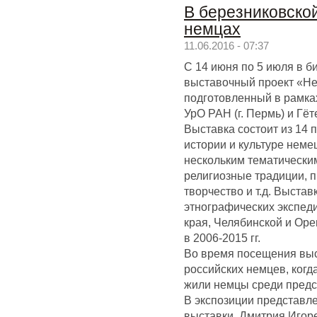
В березниковско
немцах
11.06.2016 - 07:37
С 14 июня по 5 июля в б
выставочный проект «Нем
подготовленный в рамка
УрО РАН (г. Пермь) и Гёте
Выставка состоит из 14
истории и культуре неме
нескольким тематическим
религиозные традиции, п
творчество и т.д. Выста
этнографических экспед
края, Челябинской и Оре
в 2006-2015 гг.
Во время посещения выс
российских немцев, когд
жили немцы среди предс
В экспозиции представл
выставки, Дмитрия Игор