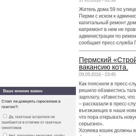
17.09.2016 - 01:36
Житель дома 59 по улиц
Перми с иском к админи
капитальный ремонт дома
капремонт в нем не пров
администрации по ремонт
сообщает пресс-служба П
Пермский «Стро
вакансию кота.
09.09.2016 - 23:45
Как пояснили в пресс-сл
решило обзавестись тал
Ваше мнение важно
зарплату. «Известно, чт
Стоит ли доверять гороскопам в
– рассказали в пресс-сл
газетах?:
въезжающих в наши нов
что пора открывать нов
Да, газетные астрологи не
ошибаются в отличие от газетных
серьезно».
синоптиков
Хозяева кошек должны в 
Нет, гороскопы печатают, чтобы