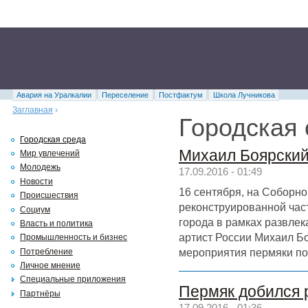
Авария на Уралкалии
Переселение
Постфактум
Школа Лучникова
Заглавная
›
Городская 
Городская среда
Михаил Боярский
Мир увлечений
Молодежь
17.09.2016 - 01:49
Новости
16 сентября, на Соборн
Происшествия
реконструированной час
Социум
города в рамках развле
Власть и политика
артист России Михаил Б
Промышленность и бизнес
мероприятия пермяки по
Потребление
Личное мнение
Специальные приложения
Пермяк добился 
Партнёры