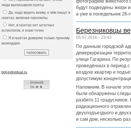
фотографию животного с
люди выписывали газеты
будут подведены жюри из
Да, надо верить всему, о чём пишут в
а уже в понедельник 26-г
газетах, включая гороскопы
Нет, в газетах нет штатных
Березниковцы ве
астрологов, я знаю точно
05.07.2016 - 23:43
Я в газетах доверяю только лунному
календарю
По данным городской а
демеркуризации территор
улице Гагарина. По рез
проведённых в период с 
воздухе квартир и подъ
bgt-individual.ru
допустимую концентраци
Напомним. В начале этог
были обнаружены следы 
разбито 11 градусников.
радиационного отравлен
двухподъездного и двухэ
и сам дом, несколько ра