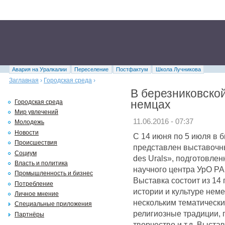
Авария на Уралкалии
Переселение
Постфактум
Школа Лучникова
Заглавная
›
Городская среда
›
В березниковской
немцах
Городская среда
Мир увлечений
11.06.2016 - 07:37
Молодежь
Новости
С 14 июня по 5 июля в 
Происшествия
представлен выставочны
Социум
des Urals», подготовле
Власть и политика
научного центра УрО РАН 
Промышленность и бизнес
Выставка состоит из 14
Потребление
истории и культуре нем
Личное мнение
нескольким тематически
Специальные приложения
религиозные традиции, п
Партнёры
творчество и т.д. Выст