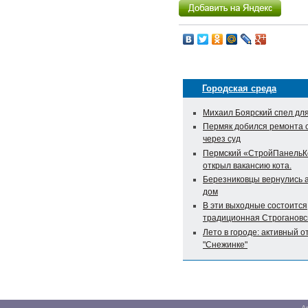
Городская среда
Михаил Боярский спел дл
Пермяк добился ремонта 
через суд
Пермский «СтройПанельК
открыл вакансию кота.
Березниковцы вернулись 
дом
В эти выходные состоится
традиционная Строгановс
Лето в городе: активный о
"Снежинке"
А