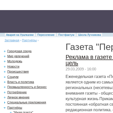
Авария на Уралкалии
Переселение
Постфактум
Школа Лучникова
Заглавная
›
Партнёры
›
Газета "Пе
Городская среда
Реклама в газете
Мир увлечений
Молодежь
цель
Новости
29.03.2009 - 16:00
Происшествия
Еженедельная газета «П
Социум
является одним из самы
Власть и политика
региональных (несетевых
Промышленность и бизнес
Потребление
внимания газеты - общес
Личное мнение
культурная жизнь Прикам
Специальные приложения
постоянная «обратная св
Партнёры
редакционная политика.
"Иная газета"