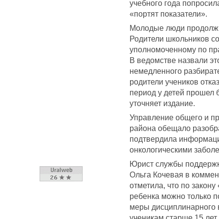
учебного года попросила
«портят показатели».
Молодые люди продолжи
Родители школьников с
уполномоченному по пр
В ведомстве назвали э
немедленного разбират
родители учеников отказ
период у детей прошел 
уточняет издание.
Управление общего и п
района обещало разобра
подтвердила информацию
онкологическими забол
Юрист службы поддержк
Ольга Кочевая в комме
отметила, что по закон
ребенка можно только п
меры дисциплинарного в
ученикам старше 15 лет.