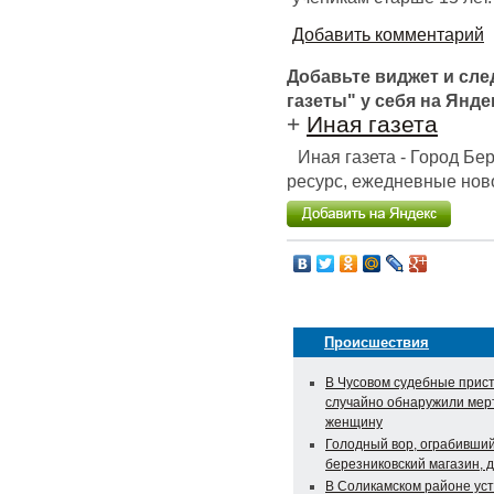
Добавить комментарий
Добавьте виджет и сл
газеты" у себя на Янде
+
Иная газета
Иная газета - Город Б
ресурс, ежедневные ново
Происшествия
В Чусовом судебные прис
случайно обнаружили мер
женщину
Голодный вор, ограбивши
березниковский магазин, д
В Соликамском районе ус