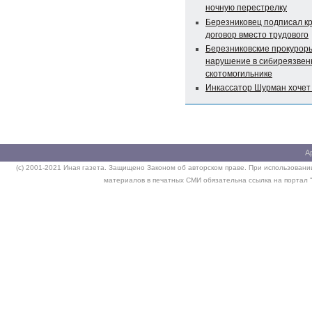
ночную перестрелку
Березниковец подписал к
договор вместо трудового
Березниковские прокурор
нарушение в сибиреязве
скотомогильнике
Инкассатор Шурман хочет
А
(c) 2001-2021 Иная газета. Защищено Законом об авторском праве. При использовании
материалов в печатных СМИ обязательна ссылка на портал