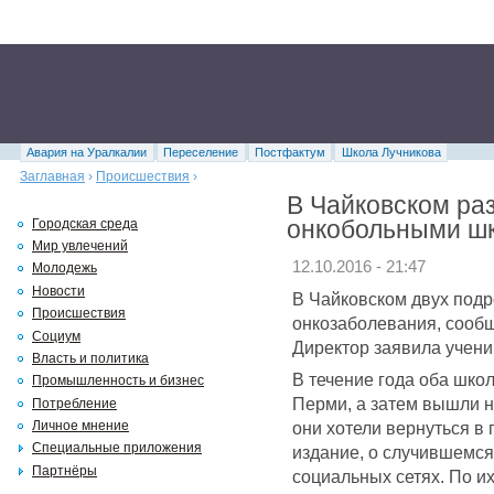
Авария на Уралкалии
Переселение
Постфактум
Школа Лучникова
Заглавная
›
Происшествия
›
В Чайковском раз
онкобольными ш
Городская среда
Мир увлечений
12.10.2016 - 21:47
Молодежь
Новости
В Чайковском двух подр
Происшествия
онкозаболевания, сообщ
Социум
Директор заявила учени
Власть и политика
В течение года оба шко
Промышленность и бизнес
Перми, а затем вышли 
Потребление
они хотели вернуться в 
Личное мнение
Специальные приложения
издание, о случившемся
Партнёры
социальных сетях. По и