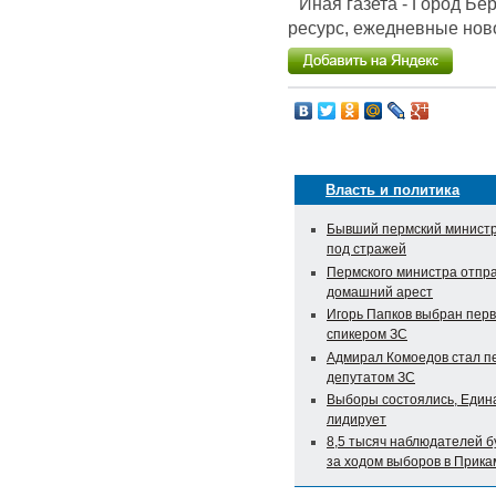
Иная газета - Город Б
ресурс, ежедневные ново
Власть и политика
Бывший пермский министр
под стражей
Пермского министра отпр
домашний арест
Игорь Папков выбран перв
спикером ЗС
Адмирал Комоедов стал п
депутатом ЗС
Выборы состоялись, Едина
лидирует
8,5 тысяч наблюдателей б
за ходом выборов в Прика