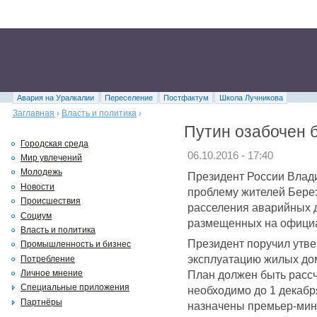
Авария на Уралкалии
Переселение
Постфактум
Школа Лучникова
Заглавная
›
Власть и политика
›
Путин озабочен 
Городская среда
06.10.2016 - 17:40
Мир увлечений
Молодежь
Президент России Влад
Новости
проблему жителей Берез
Происшествия
расселения аварийных д
Социум
размещенных на официа
Власть и политика
Президент поручил утве
Промышленность и бизнес
эксплуатацию жилых до
Потребление
План должен быть рассчи
Личное мнение
Специальные приложения
необходимо до 1 декабр
Партнёры
назначены премьер-мин