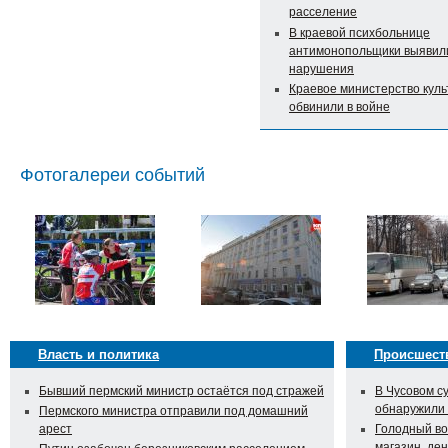
расселение
В краевой психбольнице
антимонопольщики выявил
нарушения
Краевое министерство кул
обвинили в войне
Фотогалереи событий
Власть и политика
Происшест
Бывший пермский министр остаётся под стражей
В Чусовом с
обнаружили
Пермского министра отправили под домашний
арест
Голодный во
магазин, ден