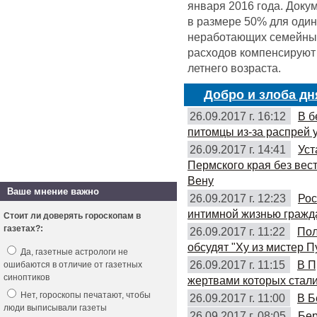
января 2016 года. Доку
в размере 50% для оди
неработающих семейных 
расходов компенсируют 
летнего возраста.
Добро и злоба дн
26.09.2017 г. 16:12
В б
питомцы из-за распрей 
26.09.2017 г. 14:41
Уст
Пермского края без вес
Вену
Ваше мнение важно
26.09.2017 г. 12:23
Рос
интимной жизнью гражд
Стоит ли доверять гороскопам в
газетах?:
26.09.2017 г. 11:22
Пол
обсудят "Ху из мистер П
Да, газетные астрологи не
26.09.2017 г. 11:15
В П
ошибаются в отличие от газетных
синоптиков
жертвами которых стали
Нет, гороскопы печатают, чтобы
26.09.2017 г. 11:00
В Б
люди выписывали газеты
26.09.2017 г. 08:05
Бер