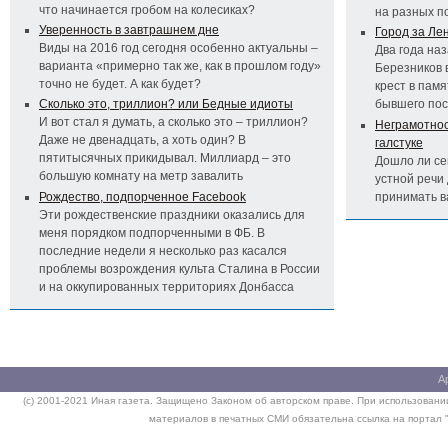
что начинается гробом на колесиках?
на разных п
Уверенность в завтрашнем дне
Город за Ле
Виды на 2016 год сегодня особенно актуальны –
Два года на
варианта «примерно так же, как в прошлом году»
Березников 
точно не будет. А как будет?
крест в пам
Сколько это, триллион? или Бедные идиоты
бывшего по
И вот стал я думать, а сколько это – триллион?
Неграмотност
Даже не двенадцать, а хоть один? В
галстуке
пятитысячных прикидывал. Миллиард – это
Дошло ли се
большую комнату на метр завалить
устной речи 
Рождество, подпорченное Facebook
принимать 
Эти рождественские праздники оказались для
меня порядком подпорченными в ФБ. В
последние недели я несколько раз касался
проблемы возрождения культа Сталина в России
и на оккупированных территориях Донбасса
А
(c) 2001-2021 Иная газета. Защищено Законом об авторском праве. При использовании
материалов в печатных СМИ обязательна ссылка на портал