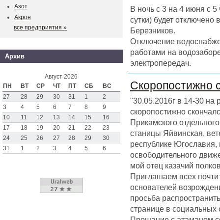
Азот
В ночь с 3 на 4 июня с 
Акрон
сутки) будет отключено
все предприятия »
Березников.
Отключение водоснабже
работами на водозаборе
Архив
электропередач.
Август 2026
Скоропостижно 
ПН
ВТ
СР
ЧТ
ПТ
СБ
ВС
27
28
29
30
31
1
2
"30.05.2016г в 14-30 на
3
4
5
6
7
8
9
скоропостижно скончал
10
11
12
13
14
15
16
Прикамского отдельного 
17
18
19
20
21
22
23
станицы Яйвинская, вет
24
25
26
27
28
29
30
республике Югославия,
31
1
2
3
4
5
6
освободительного движен
мой отец казачий полк
Приглашаем всех почтит
основателей возрождени
просьба распространить
странице в социальных 
Прощание с атаманом со