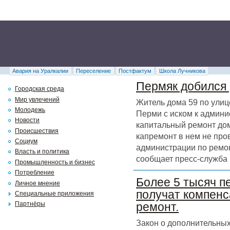
Авария на Уралкалии
Переселение
Постфактум
Школа Лучникова
Пермяк добился 
Городская среда
Мир увлечений
Житель дома 59 по улиц
Молодежь
Перми с иском к админи
Новости
капитальный ремонт дома
Происшествия
капремонт в нем не про
Социум
администрации по ремон
Власть и политика
сообщает пресс-служба 
Промышленность и бизнес
Потребление
Более 5 тысяч п
Личное мнение
получат компенс
Специальные приложения
Партнёры
ремонт.
Закон о дополнительных