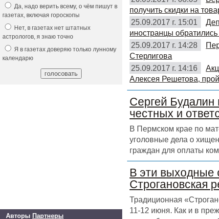
Да, надо верить всему, о чём пишут в
получить скидки на това
газетах, включая гороскопы
25.09.2017 г. 15:01
Деп
Нет, в газетах нет штатных
иностранцы обратились 
астрологов, я знаю точно
25.09.2017 г. 14:28
Пер
Я в газетах доверяю только лунному
Стерлигова
календарю
25.09.2017 г. 14:16
Акц
Алексея Решетова, прой
Сергей Будалин 
честных и ответ
В Пермском крае по ма
уголовные дела о хищен
граждан для оплаты ком
В эти выходные 
Строгановская р
Традиционная «Строгано
11-12 июня. Как и в пр
Авторы
Партнеры