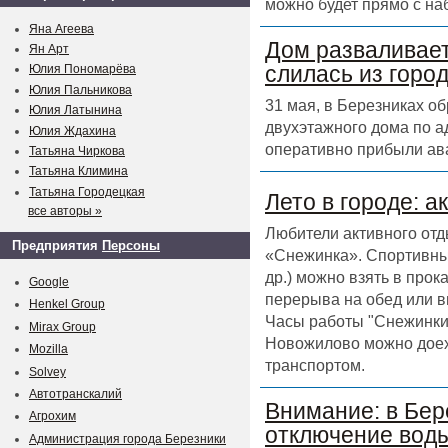
можно будет прямо с на
Яна Агеева
Дом разваливает
Ян Арт
слилась из горо
Юлия Пономарёва
Юлия Пальникова
31 мая, в Березниках о
Юлия Латынина
двухэтажного дома по а
Юлия Ждахина
оперативно прибыли ав
Татьяна Чиркова
Татьяна Климина
Татьяна Городецкая
Лето в городе: а
все авторы »
Любители активного отд
Предприятия
Персоны
«Снежинка». Спортивный
др.) можно взять в прок
Google
перерыва на обед или в
Henkel Group
Часы работы "Снежинки" 
Mirax Group
Новожилово можно доех
Mozilla
транспортом.
Solvey
Автотранскалий
Внимание: в Бер
Агрохим
отключение воды
Администрация города Березники