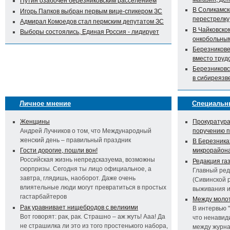
Путин озабочен березниковским расселением
В Соликамск
Игорь Папков выбран первым вице-спикером ЗС
перестрелку
Адмирал Комоедов стал пермским депутатом ЗС
В Чайковско
Выборы состоялись, Единая Россия - лидирует
онкобольны
Березникове
вместо труд
Березниковс
в сибиреязв
Личное мнение
Специальн
Женщины
Прокуратура
Андрей Лучников о том, что Международный
поручению 
женский день – правильный праздник
В Березника
Гости дорогие, пошли вон!
микрорайон
Российская жизнь непредсказуема, возможны
Редакция га
сюрпризы. Сегодня ты лицо официальное, а
Главный ред
завтра, глядишь, наоборот. Даже очень
(Сивинской 
влиятельные люди могут превратиться в простых
выживания 
гастарбайтеров
Между молот
Рак уравнивает нищебродов с великими
В интервью 
Вот говорят: рак, рак. Страшно – аж жуть! Ааа! Да
что ненавид
не страшилка ли это из того простенького набора,
между журна