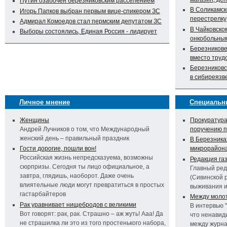
Путин озабочен березниковским расселением
В Соликамск
Игорь Папков выбран первым вице-спикером ЗС
перестрелку
Адмирал Комоедов стал пермским депутатом ЗС
В Чайковско
Выборы состоялись, Единая Россия - лидирует
онкобольны
Березникове
вместо труд
Березниковс
в сибиреязв
Личное мнение
Специальн
Женщины
Прокуратура
Андрей Лучников о том, что Международный
поручению 
женский день – правильный праздник
В Березника
Гости дорогие, пошли вон!
микрорайон
Российская жизнь непредсказуема, возможны
Редакция га
сюрпризы. Сегодня ты лицо официальное, а
Главный ред
завтра, глядишь, наоборот. Даже очень
(Сивинской 
влиятельные люди могут превратиться в простых
выживания 
гастарбайтеров
Между молот
Рак уравнивает нищебродов с великими
В интервью 
Вот говорят: рак, рак. Страшно – аж жуть! Ааа! Да
что ненавид
не страшилка ли это из того простенького набора,
между журна