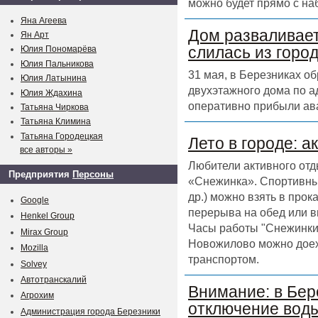
можно будет прямо с на
Яна Агеева
Дом разваливает
Ян Арт
слилась из горо
Юлия Пономарёва
Юлия Пальникова
31 мая, в Березниках о
Юлия Латынина
двухэтажного дома по а
Юлия Ждахина
оперативно прибыли ав
Татьяна Чиркова
Татьяна Климина
Татьяна Городецкая
Лето в городе: а
все авторы »
Любители активного отд
Предприятия
Персоны
«Снежинка». Спортивный
др.) можно взять в прок
Google
перерыва на обед или в
Henkel Group
Часы работы "Снежинки" 
Mirax Group
Новожилово можно доех
Mozilla
транспортом.
Solvey
Автотранскалий
Внимание: в Бер
Агрохим
отключение воды
Администрация города Березники