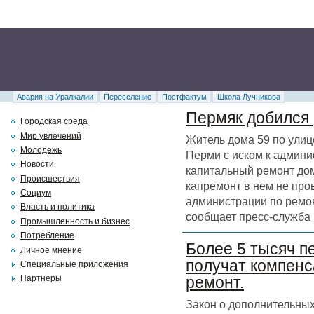
Авария на Уралкалии
Переселение
Постфактум
Школа Лучникова
Пермяк добился 
Городская среда
Мир увлечений
Житель дома 59 по улиц
Молодежь
Перми с иском к админи
Новости
капитальный ремонт дома
Происшествия
капремонт в нем не про
Социум
администрации по ремон
Власть и политика
сообщает пресс-служба 
Промышленность и бизнес
Потребление
Более 5 тысяч п
Личное мнение
получат компенс
Специальные приложения
Партнёры
ремонт.
Закон о дополнительных