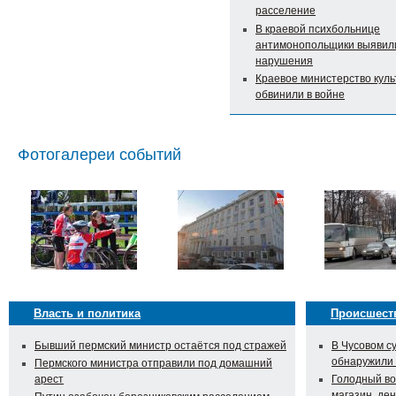
расселение
В краевой психбольнице
антимонопольщики выявил
нарушения
Краевое министерство кул
обвинили в войне
Фотогалереи событий
Власть и политика
Происшест
Бывший пермский министр остаётся под стражей
В Чусовом с
обнаружили
Пермского министра отправили под домашний
арест
Голодный во
магазин, ден