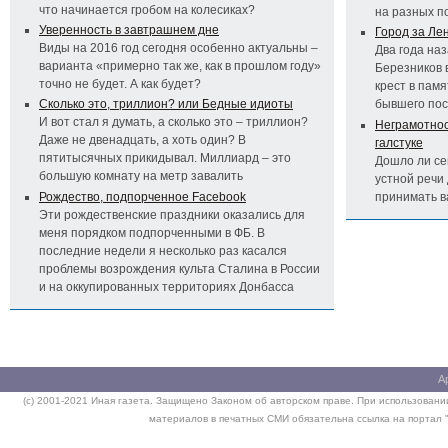
что начинается гробом на колесиках?
на разных п
Уверенность в завтрашнем дне
Город за Ле
Виды на 2016 год сегодня особенно актуальны –
Два года на
варианта «примерно так же, как в прошлом году»
Березников 
точно не будет. А как будет?
крест в пам
Сколько это, триллион? или Бедные идиоты
бывшего по
И вот стал я думать, а сколько это – триллион?
Неграмотност
Даже не двенадцать, а хоть один? В
галстуке
пятитысячных прикидывал. Миллиард – это
Дошло ли се
большую комнату на метр завалить
устной речи 
Рождество, подпорченное Facebook
принимать 
Эти рождественские праздники оказались для
меня порядком подпорченными в ФБ. В
последние недели я несколько раз касался
проблемы возрождения культа Сталина в России
и на оккупированных территориях Донбасса
А
(c) 2001-2021 Иная газета. Защищено Законом об авторском праве. При использовании
материалов в печатных СМИ обязательна ссылка на портал