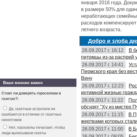
января 2016 года. Доку
в размере 50% для оди
неработающих семейных 
расходов компенсируют 
летнего возраста.
Добро и злоба дн
26.09.2017 г. 16:12
В б
питомцы из-за распрей 
26.09.2017 г. 14:41
Уст
Пермского края без вес
Вену
Ваше мнение важно
26.09.2017 г. 12:23
Рос
интимной жизнью гражд
Стоит ли доверять гороскопам в
газетах?:
26.09.2017 г. 11:22
Пол
обсудят "Ху из мистер П
Да, газетные астрологи не
26.09.2017 г. 11:15
В П
ошибаются в отличие от газетных
синоптиков
жертвами которых стали
Нет, гороскопы печатают, чтобы
26.09.2017 г. 11:00
В Б
люди выписывали газеты
26.09.2017 г. 08:05
Бер