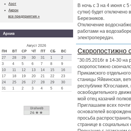
Азот
В ночь с 3 на 4 июня с 
Акрон
сутки) будет отключено
все предприятия »
Березников.
Отключение водоснабже
работами на водозаборе
Архив
электропередач.
Август 2026
Скоропостижно 
ПН
ВТ
СР
ЧТ
ПТ
СБ
ВС
27
28
29
30
31
1
2
"30.05.2016г в 14-30 на
3
4
5
6
7
8
9
скоропостижно скончал
10
11
12
13
14
15
16
Прикамского отдельного 
17
18
19
20
21
22
23
станицы Яйвинская, вет
24
25
26
27
28
29
30
республике Югославия,
31
1
2
3
4
5
6
освободительного движен
мой отец казачий полк
Приглашаем всех почтит
основателей возрождени
просьба распространить
странице в социальных 
Прощание с атаманом со