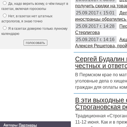
Да, надо верить всему, о чём пишут в
получить скидки на това
газетах, включая гороскопы
25.09.2017 г. 15:01
Деп
Нет, в газетах нет штатных
иностранцы обратились 
астрологов, я знаю точно
25.09.2017 г. 14:28
Пер
Я в газетах доверяю только лунному
Стерлигова
календарю
25.09.2017 г. 14:16
Акц
Алексея Решетова, прой
Сергей Будалин 
честных и ответ
В Пермском крае по ма
уголовные дела о хищен
граждан для оплаты ком
В эти выходные 
Строгановская р
Традиционная «Строгано
11-12 июня. Как и в пр
Авторы
Партнеры