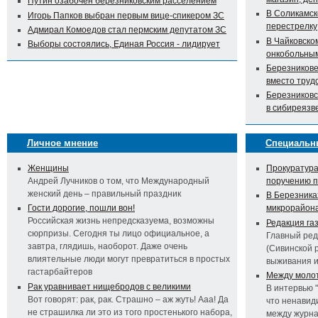
Путин озабочен березниковским расселением
В Соликамск
Игорь Папков выбран первым вице-спикером ЗС
перестрелку
Адмирал Комоедов стал пермским депутатом ЗС
В Чайковско
Выборы состоялись, Единая Россия - лидирует
онкобольны
Березникове
вместо труд
Березниковс
в сибиреязв
Личное мнение
Специальн
Женщины
Прокуратура
Андрей Лучников о том, что Международный
поручению 
женский день – правильный праздник
В Березника
Гости дорогие, пошли вон!
микрорайон
Российская жизнь непредсказуема, возможны
Редакция га
сюрпризы. Сегодня ты лицо официальное, а
Главный ред
завтра, глядишь, наоборот. Даже очень
(Сивинской 
влиятельные люди могут превратиться в простых
выживания 
гастарбайтеров
Между молот
Рак уравнивает нищебродов с великими
В интервью 
Вот говорят: рак, рак. Страшно – аж жуть! Ааа! Да
что ненавид
не страшилка ли это из того простенького набора,
между журна