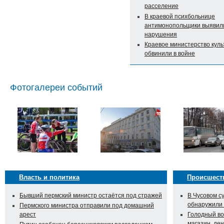
расселение
В краевой психбольнице
антимонопольщики выявил
нарушения
Краевое министерство кул
обвинили в войне
Фотогалереи событий
Власть и политика
Происшест
Бывший пермский министр остаётся под стражей
В Чусовом с
обнаружили
Пермского министра отправили под домашний
арест
Голодный во
магазин, ден