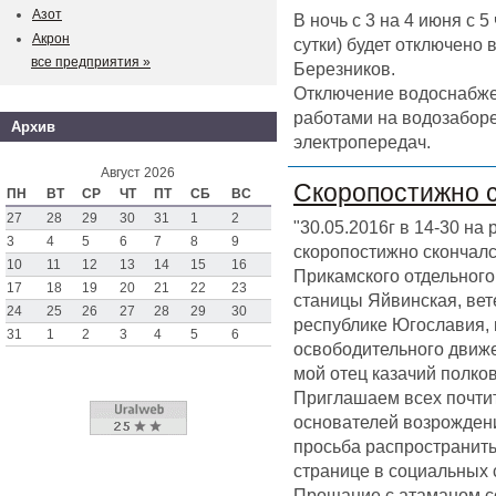
Азот
В ночь с 3 на 4 июня с 
Акрон
сутки) будет отключено
все предприятия »
Березников.
Отключение водоснабже
работами на водозаборе
Архив
электропередач.
Август 2026
Скоропостижно 
ПН
ВТ
СР
ЧТ
ПТ
СБ
ВС
27
28
29
30
31
1
2
"30.05.2016г в 14-30 на
3
4
5
6
7
8
9
скоропостижно скончал
10
11
12
13
14
15
16
Прикамского отдельного 
17
18
19
20
21
22
23
станицы Яйвинская, вет
24
25
26
27
28
29
30
республике Югославия,
31
1
2
3
4
5
6
освободительного движен
мой отец казачий полк
Приглашаем всех почтит
основателей возрождени
просьба распространить
странице в социальных 
Прощание с атаманом со