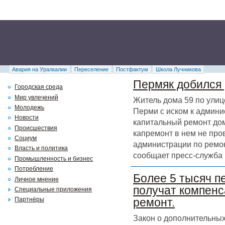
Авария на Уралкалии
Переселение
Постфактум
Школа Лучникова
Пермяк добился 
Городская среда
Мир увлечений
Житель дома 59 по улиц
Молодежь
Перми с иском к админи
Новости
капитальный ремонт дома
Происшествия
капремонт в нем не про
Социум
администрации по ремон
Власть и политика
сообщает пресс-служба 
Промышленность и бизнес
Потребление
Более 5 тысяч п
Личное мнение
получат компенс
Специальные приложения
Партнёры
ремонт.
Закон о дополнительных