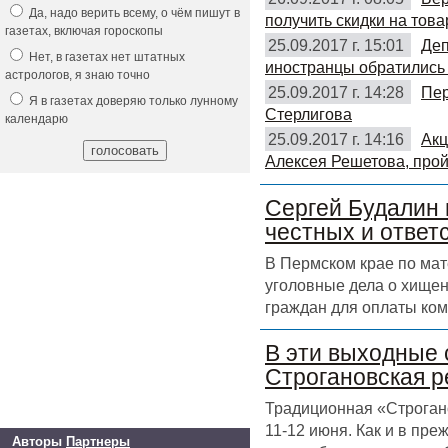
Да, надо верить всему, о чём пишут в
получить скидки на това
газетах, включая гороскопы
25.09.2017 г. 15:01
Деп
Нет, в газетах нет штатных
иностранцы обратились 
астрологов, я знаю точно
25.09.2017 г. 14:28
Пер
Я в газетах доверяю только лунному
Стерлигова
календарю
25.09.2017 г. 14:16
Акц
Алексея Решетова, прой
Сергей Будалин 
честных и ответ
В Пермском крае по ма
уголовные дела о хищен
граждан для оплаты ком
В эти выходные 
Строгановская р
Традиционная «Строгано
11-12 июня. Как и в пр
Авторы
Партнеры