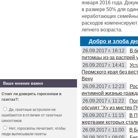
января 2016 года. Доку
в размере 50% для оди
неработающих семейных 
расходов компенсируют 
летнего возраста.
Добро и злоба дн
26.09.2017 г. 16:12
В б
питомцы из-за распрей 
26.09.2017 г. 14:41
Уст
Пермского края без вес
Вену
Ваше мнение важно
26.09.2017 г. 12:23
Рос
интимной жизнью гражд
Стоит ли доверять гороскопам в
газетах?:
26.09.2017 г. 11:22
Пол
обсудят "Ху из мистер П
Да, газетные астрологи не
26.09.2017 г. 11:15
В П
ошибаются в отличие от газетных
синоптиков
жертвами которых стали
Нет, гороскопы печатают, чтобы
26.09.2017 г. 11:00
В Б
люди выписывали газеты
26.09.2017 г. 08:05
Бер