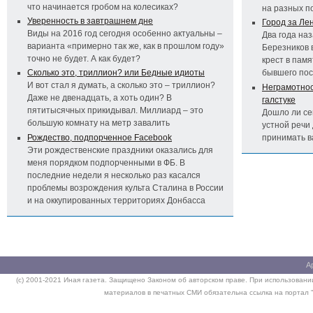
что начинается гробом на колесиках?
на разных п
Уверенность в завтрашнем дне
Город за Ле
Виды на 2016 год сегодня особенно актуальны –
Два года на
варианта «примерно так же, как в прошлом году»
Березников 
точно не будет. А как будет?
крест в пам
Сколько это, триллион? или Бедные идиоты
бывшего по
И вот стал я думать, а сколько это – триллион?
Неграмотност
Даже не двенадцать, а хоть один? В
галстуке
пятитысячных прикидывал. Миллиард – это
Дошло ли се
большую комнату на метр завалить
устной речи 
Рождество, подпорченное Facebook
принимать 
Эти рождественские праздники оказались для
меня порядком подпорченными в ФБ. В
последние недели я несколько раз касался
проблемы возрождения культа Сталина в России
и на оккупированных территориях Донбасса
А
(c) 2001-2021 Иная газета. Защищено Законом об авторском праве. При использовании
материалов в печатных СМИ обязательна ссылка на портал