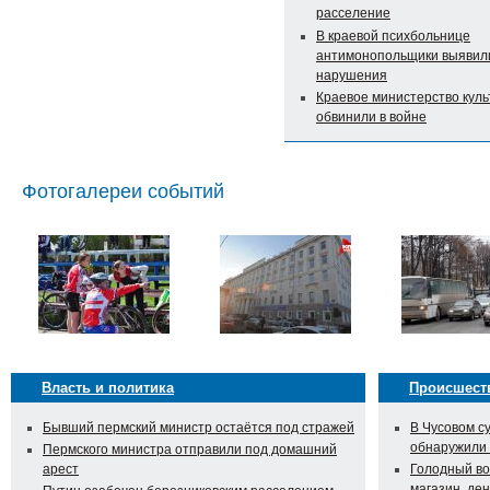
расселение
В краевой психбольнице
антимонопольщики выявил
нарушения
Краевое министерство кул
обвинили в войне
Фотогалереи событий
Власть и политика
Происшест
Бывший пермский министр остаётся под стражей
В Чусовом с
обнаружили
Пермского министра отправили под домашний
арест
Голодный во
магазин, ден