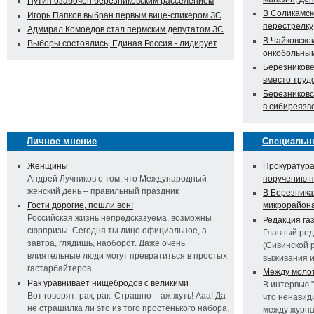
Путин озабочен березниковским расселением
В Соликамск
Игорь Папков выбран первым вице-спикером ЗС
перестрелку
Адмирал Комоедов стал пермским депутатом ЗС
В Чайковско
Выборы состоялись, Единая Россия - лидирует
онкобольны
Березникове
вместо труд
Березниковс
в сибиреязв
Личное мнение
Специальн
Женщины
Прокуратура
Андрей Лучников о том, что Международный
поручению 
женский день – правильный праздник
В Березника
Гости дорогие, пошли вон!
микрорайон
Российская жизнь непредсказуема, возможны
Редакция га
сюрпризы. Сегодня ты лицо официальное, а
Главный ред
завтра, глядишь, наоборот. Даже очень
(Сивинской 
влиятельные люди могут превратиться в простых
выживания 
гастарбайтеров
Между молот
Рак уравнивает нищебродов с великими
В интервью 
Вот говорят: рак, рак. Страшно – аж жуть! Ааа! Да
что ненавид
не страшилка ли это из того простенького набора,
между журна