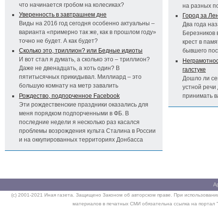
что начинается гробом на колесиках?
на разных п
Уверенность в завтрашнем дне
Город за Ле
Виды на 2016 год сегодня особенно актуальны –
Два года на
варианта «примерно так же, как в прошлом году»
Березников 
точно не будет. А как будет?
крест в пам
Сколько это, триллион? или Бедные идиоты
бывшего по
И вот стал я думать, а сколько это – триллион?
Неграмотност
Даже не двенадцать, а хоть один? В
галстуке
пятитысячных прикидывал. Миллиард – это
Дошло ли се
большую комнату на метр завалить
устной речи 
Рождество, подпорченное Facebook
принимать 
Эти рождественские праздники оказались для
меня порядком подпорченными в ФБ. В
последние недели я несколько раз касался
проблемы возрождения культа Сталина в России
и на оккупированных территориях Донбасса
А
(c) 2001-2021 Иная газета. Защищено Законом об авторском праве. При использовании
материалов в печатных СМИ обязательна ссылка на портал