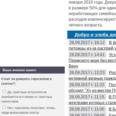
января 2016 года. Доку
в размере 50% для оди
неработающих семейных 
расходов компенсируют 
летнего возраста.
Добро и злоба дн
26.09.2017 г. 16:12
В б
питомцы из-за распрей 
26.09.2017 г. 14:41
Уст
Пермского края без вес
Вену
Ваше мнение важно
26.09.2017 г. 12:23
Рос
интимной жизнью гражд
Стоит ли доверять гороскопам в
газетах?:
26.09.2017 г. 11:22
Пол
обсудят "Ху из мистер П
Да, газетные астрологи не
26.09.2017 г. 11:15
В П
ошибаются в отличие от газетных
синоптиков
жертвами которых стали
Нет, гороскопы печатают, чтобы
26.09.2017 г. 11:00
В Б
люди выписывали газеты
26.09.2017 г. 08:05
Бер