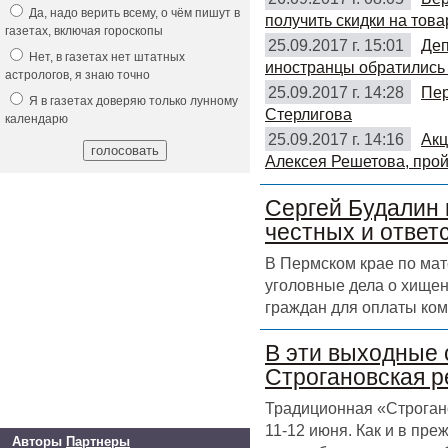
Да, надо верить всему, о чём пишут в
получить скидки на това
газетах, включая гороскопы
25.09.2017 г. 15:01
Деп
Нет, в газетах нет штатных
иностранцы обратились 
астрологов, я знаю точно
25.09.2017 г. 14:28
Пер
Я в газетах доверяю только лунному
Стерлигова
календарю
25.09.2017 г. 14:16
Акц
Алексея Решетова, прой
Сергей Будалин 
честных и ответ
В Пермском крае по ма
уголовные дела о хищен
граждан для оплаты ком
В эти выходные 
Строгановская р
Традиционная «Строгано
11-12 июня. Как и в пр
Авторы
Партнеры