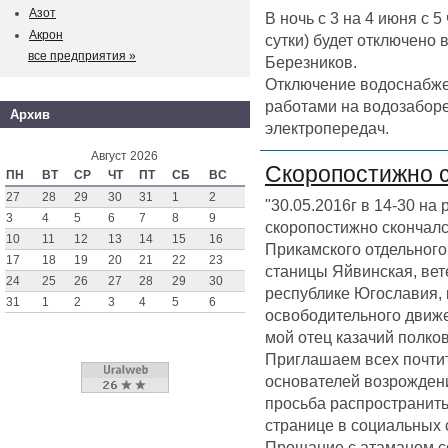
Азот
В ночь с 3 на 4 июня с 
Акрон
сутки) будет отключено
все предприятия »
Березников.
Отключение водоснабже
работами на водозаборе
Архив
электропередач.
Август 2026
Скоропостижно 
ПН
ВТ
СР
ЧТ
ПТ
СБ
ВС
27
28
29
30
31
1
2
"30.05.2016г в 14-30 на
3
4
5
6
7
8
9
скоропостижно скончал
10
11
12
13
14
15
16
Прикамского отдельного 
17
18
19
20
21
22
23
станицы Яйвинская, вет
24
25
26
27
28
29
30
республике Югославия,
31
1
2
3
4
5
6
освободительного движен
мой отец казачий полк
Приглашаем всех почтит
основателей возрождени
просьба распространить
странице в социальных 
Прощание с атаманом со