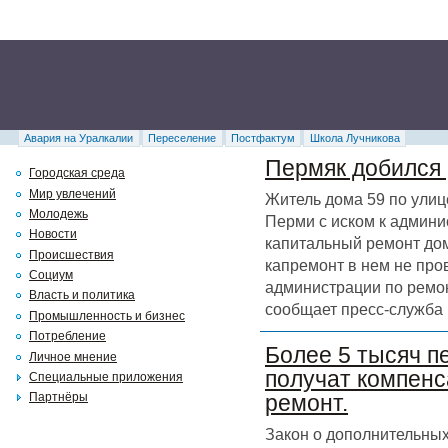
Авария на Уралкалии
Переселение
Постфактум
Школа Лучникова
Пермяк добился 
Городская среда
Мир увлечений
Житель дома 59 по улиц
Молодежь
Перми с иском к админи
Новости
капитальный ремонт дома
Происшествия
капремонт в нем не про
Социум
администрации по ремон
Власть и политика
сообщает пресс-служба 
Промышленность и бизнес
Потребление
Более 5 тысяч п
Личное мнение
получат компенс
Специальные приложения
Партнёры
ремонт.
Закон о дополнительных