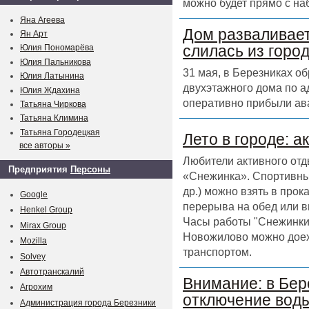
можно будет прямо с на
Яна Агеева
Дом разваливает
Ян Арт
слилась из горо
Юлия Пономарёва
Юлия Пальникова
31 мая, в Березниках о
Юлия Латынина
двухэтажного дома по а
Юлия Ждахина
оперативно прибыли ав
Татьяна Чиркова
Татьяна Климина
Татьяна Городецкая
Лето в городе: а
все авторы »
Любители активного отд
Предприятия
Персоны
«Снежинка». Спортивный
др.) можно взять в прок
Google
перерыва на обед или в
Henkel Group
Часы работы "Снежинки" 
Mirax Group
Новожилово можно доех
Mozilla
транспортом.
Solvey
Автотранскалий
Внимание: в Бер
Агрохим
отключение воды
Администрация города Березники