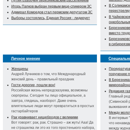
Путин озабочен березниковским расселением
В Соликамск
Игорь Папков выбран первым вице-спикером ЗС
перестрелку
Адмирал Комоедов стал пермским депутатом ЗС
В Чайковско
Выборы состоялись, Единая Россия - лидирует
онкобольны
Березникове
вместо труд
Березниковс
в сибиреязв
Личное мнение
Специальн
Женщины
Прокуратура
Андрей Лучников о том, что Международный
поручению 
женский день – правильный праздник
В Березника
Гости дорогие, пошли вон!
микрорайон
Российская жизнь непредсказуема, возможны
Редакция га
сюрпризы. Сегодня ты лицо официальное, а
Главный ред
завтра, глядишь, наоборот. Даже очень
(Сивинской 
влиятельные люди могут превратиться в простых
выживания 
гастарбайтеров
Между молот
Рак уравнивает нищебродов с великими
В интервью 
Вот говорят: рак, рак. Страшно – аж жуть! Ааа! Да
что ненавид
не страшилка ли это из того простенького набора,
между журна