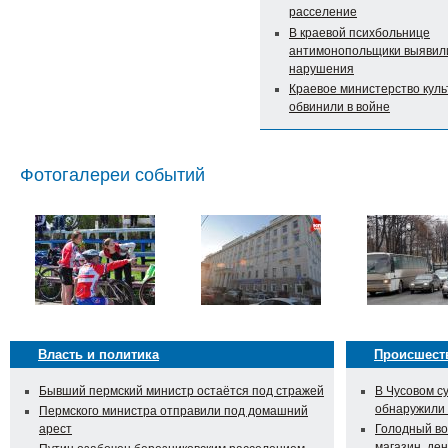
расселение
В краевой психбольнице
антимонопольщики выявил
нарушения
Краевое министерство кул
обвинили в войне
Фотогалереи событий
Власть и политика
Происшест
Бывший пермский министр остаётся под стражей
В Чусовом с
обнаружили
Пермского министра отправили под домашний
арест
Голодный во
магазин, ден