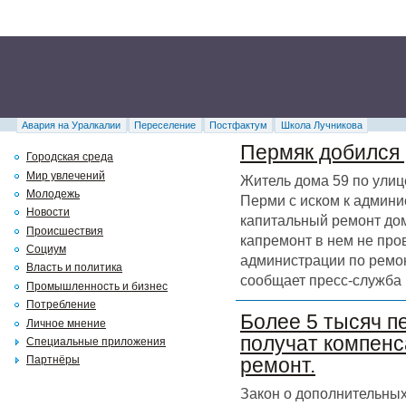
Авария на Уралкалии
Переселение
Постфактум
Школа Лучникова
Пермяк добился 
Городская среда
Мир увлечений
Житель дома 59 по улиц
Молодежь
Перми с иском к админи
Новости
капитальный ремонт дома
Происшествия
капремонт в нем не про
Социум
администрации по ремон
Власть и политика
сообщает пресс-служба 
Промышленность и бизнес
Потребление
Более 5 тысяч п
Личное мнение
получат компенс
Специальные приложения
Партнёры
ремонт.
Закон о дополнительных