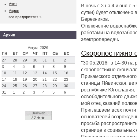
Азот
В ночь с 3 на 4 июня с 
Акрон
сутки) будет отключено
все предприятия »
Березников.
Отключение водоснабже
работами на водозаборе
Архив
электропередач.
Август 2026
Скоропостижно 
ПН
ВТ
СР
ЧТ
ПТ
СБ
ВС
27
28
29
30
31
1
2
"30.05.2016г в 14-30 на
3
4
5
6
7
8
9
скоропостижно скончал
10
11
12
13
14
15
16
Прикамского отдельного 
17
18
19
20
21
22
23
станицы Яйвинская, вет
24
25
26
27
28
29
30
республике Югославия,
31
1
2
3
4
5
6
освободительного движен
мой отец казачий полк
Приглашаем всех почтит
основателей возрождени
просьба распространить
странице в социальных 
Прощание с атаманом со