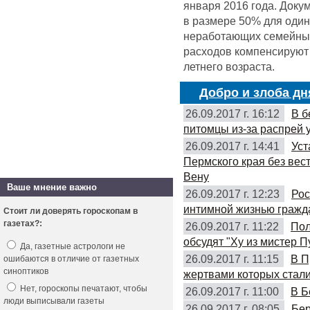
января 2016 года. Доку
в размере 50% для оди
неработающих семейных 
расходов компенсируют 
летнего возраста.
Добро и злоба дн
26.09.2017 г. 16:12
В б
питомцы из-за распрей 
26.09.2017 г. 14:41
Уст
Пермского края без вес
Вену
Ваше мнение важно
26.09.2017 г. 12:23
Рос
интимной жизнью гражд
Стоит ли доверять гороскопам в
газетах?:
26.09.2017 г. 11:22
Пол
обсудят "Ху из мистер П
Да, газетные астрологи не
26.09.2017 г. 11:15
В П
ошибаются в отличие от газетных
синоптиков
жертвами которых стали
Нет, гороскопы печатают, чтобы
26.09.2017 г. 11:00
В Б
люди выписывали газеты
26.09.2017 г. 08:05
Бер