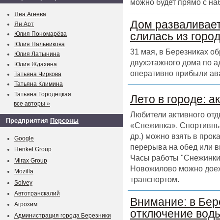
можно будет прямо с на
Яна Агеева
Дом разваливает
Ян Арт
слилась из горо
Юлия Пономарёва
Юлия Пальникова
31 мая, в Березниках о
Юлия Латынина
двухэтажного дома по а
Юлия Ждахина
оперативно прибыли ав
Татьяна Чиркова
Татьяна Климина
Татьяна Городецкая
Лето в городе: а
все авторы »
Любители активного отд
Предприятия
Персоны
«Снежинка». Спортивный
др.) можно взять в прок
Google
перерыва на обед или в
Henkel Group
Часы работы "Снежинки" 
Mirax Group
Новожилово можно доех
Mozilla
транспортом.
Solvey
Автотранскалий
Внимание: в Бер
Агрохим
отключение воды
Администрация города Березники