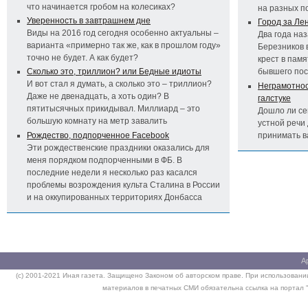
что начинается гробом на колесиках?
на разных п
Уверенность в завтрашнем дне
Город за Ле
Виды на 2016 год сегодня особенно актуальны –
Два года на
варианта «примерно так же, как в прошлом году»
Березников 
точно не будет. А как будет?
крест в пам
Сколько это, триллион? или Бедные идиоты
бывшего по
И вот стал я думать, а сколько это – триллион?
Неграмотност
Даже не двенадцать, а хоть один? В
галстуке
пятитысячных прикидывал. Миллиард – это
Дошло ли се
большую комнату на метр завалить
устной речи 
Рождество, подпорченное Facebook
принимать 
Эти рождественские праздники оказались для
меня порядком подпорченными в ФБ. В
последние недели я несколько раз касался
проблемы возрождения культа Сталина в России
и на оккупированных территориях Донбасса
А
(c) 2001-2021 Иная газета. Защищено Законом об авторском праве. При использовании
материалов в печатных СМИ обязательна ссылка на портал