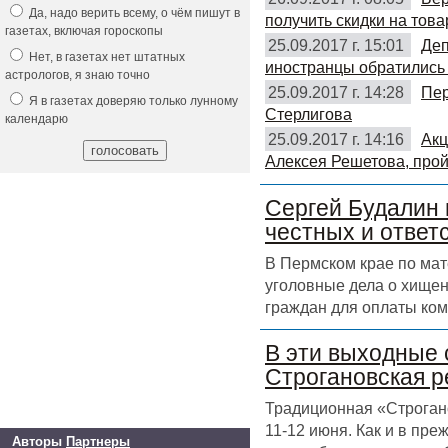
Да, надо верить всему, о чём пишут в
получить скидки на това
газетах, включая гороскопы
25.09.2017 г. 15:01
Деп
Нет, в газетах нет штатных
иностранцы обратились 
астрологов, я знаю точно
25.09.2017 г. 14:28
Пер
Я в газетах доверяю только лунному
Стерлигова
календарю
25.09.2017 г. 14:16
Акц
Алексея Решетова, прой
Сергей Будалин 
честных и ответ
В Пермском крае по ма
уголовные дела о хищен
граждан для оплаты ком
В эти выходные 
Строгановская р
Традиционная «Строгано
11-12 июня. Как и в пр
Авторы
Партнеры