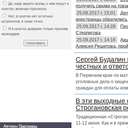
Да, надо верить всему, о чём пишут в
получить скидки на това
газетах, включая гороскопы
25.09.2017 г. 15:01
Деп
Нет, в газетах нет штатных
иностранцы обратились 
астрологов, я знаю точно
25.09.2017 г. 14:28
Пер
Я в газетах доверяю только лунному
Стерлигова
календарю
25.09.2017 г. 14:16
Акц
Алексея Решетова, прой
Сергей Будалин 
честных и ответ
В Пермском крае по ма
уголовные дела о хищен
граждан для оплаты ком
В эти выходные 
Строгановская р
Традиционная «Строгано
11-12 июня. Как и в пр
Авторы
Партнеры