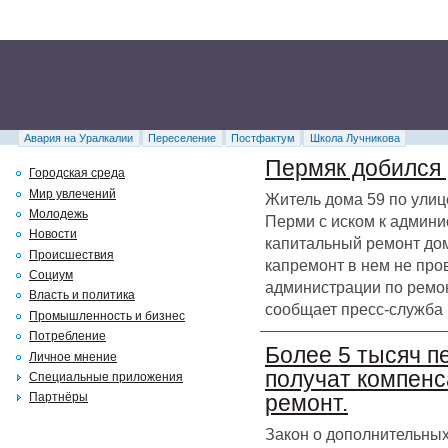
Авария на Уралкалии
Переселение
Постфактум
Школа Лучникова
Пермяк добился 
Городская среда
Мир увлечений
Житель дома 59 по улиц
Молодежь
Перми с иском к админи
Новости
капитальный ремонт дома
Происшествия
капремонт в нем не про
Социум
администрации по ремон
Власть и политика
сообщает пресс-служба 
Промышленность и бизнес
Потребление
Более 5 тысяч п
Личное мнение
получат компенс
Специальные приложения
Партнёры
ремонт.
Закон о дополнительных