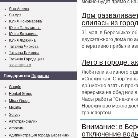
можно будет прямо с на
Яна Агеева
Дом разваливает
Ян Арт
слилась из горо
Юлия Пономарёва
Юлия Пальникова
31 мая, в Березниках о
Юлия Латынина
двухэтажного дома по а
Юлия Ждахина
оперативно прибыли ав
Татьяна Чиркова
Татьяна Климина
Татьяна Городецкая
Лето в городе: а
все авторы »
Любители активного отд
Предприятия
Персоны
«Снежинка». Спортивный
др.) можно взять в прок
Google
перерыва на обед или в
Henkel Group
Часы работы "Снежинки" 
Mirax Group
Новожилово можно доех
Mozilla
транспортом.
Solvey
Автотранскалий
Внимание: в Бер
Агрохим
отключение воды
Администрация города Березники