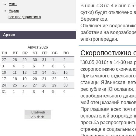
Азот
В ночь с 3 на 4 июня с 
Акрон
сутки) будет отключено
все предприятия »
Березников.
Отключение водоснабже
работами на водозаборе
Архив
электропередач.
Август 2026
Скоропостижно 
ПН
ВТ
СР
ЧТ
ПТ
СБ
ВС
27
28
29
30
31
1
2
"30.05.2016г в 14-30 на
3
4
5
6
7
8
9
скоропостижно скончал
10
11
12
13
14
15
16
Прикамского отдельного 
17
18
19
20
21
22
23
станицы Яйвинская, вет
24
25
26
27
28
29
30
республике Югославия,
31
1
2
3
4
5
6
освободительного движен
мой отец казачий полк
Приглашаем всех почтит
основателей возрождени
просьба распространить
странице в социальных 
Прощание с атаманом со