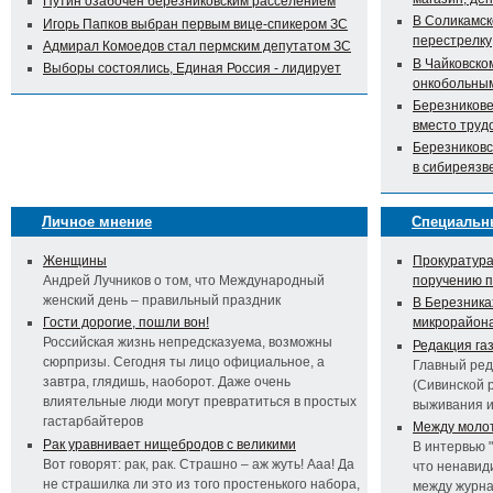
Путин озабочен березниковским расселением
В Соликамск
Игорь Папков выбран первым вице-спикером ЗС
перестрелку
Адмирал Комоедов стал пермским депутатом ЗС
В Чайковско
Выборы состоялись, Единая Россия - лидирует
онкобольны
Березникове
вместо труд
Березниковс
в сибиреязв
Личное мнение
Специальн
Женщины
Прокуратура
Андрей Лучников о том, что Международный
поручению 
женский день – правильный праздник
В Березника
Гости дорогие, пошли вон!
микрорайон
Российская жизнь непредсказуема, возможны
Редакция га
сюрпризы. Сегодня ты лицо официальное, а
Главный ред
завтра, глядишь, наоборот. Даже очень
(Сивинской 
влиятельные люди могут превратиться в простых
выживания 
гастарбайтеров
Между молот
Рак уравнивает нищебродов с великими
В интервью 
Вот говорят: рак, рак. Страшно – аж жуть! Ааа! Да
что ненавид
не страшилка ли это из того простенького набора,
между журна