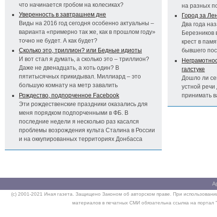
что начинается гробом на колесиках?
на разных п
Уверенность в завтрашнем дне
Город за Ле
Виды на 2016 год сегодня особенно актуальны –
Два года на
варианта «примерно так же, как в прошлом году»
Березников 
точно не будет. А как будет?
крест в пам
Сколько это, триллион? или Бедные идиоты
бывшего по
И вот стал я думать, а сколько это – триллион?
Неграмотност
Даже не двенадцать, а хоть один? В
галстуке
пятитысячных прикидывал. Миллиард – это
Дошло ли се
большую комнату на метр завалить
устной речи 
Рождество, подпорченное Facebook
принимать 
Эти рождественские праздники оказались для
меня порядком подпорченными в ФБ. В
последние недели я несколько раз касался
проблемы возрождения культа Сталина в России
и на оккупированных территориях Донбасса
А
(c) 2001-2021 Иная газета. Защищено Законом об авторском праве. При использовании
материалов в печатных СМИ обязательна ссылка на портал