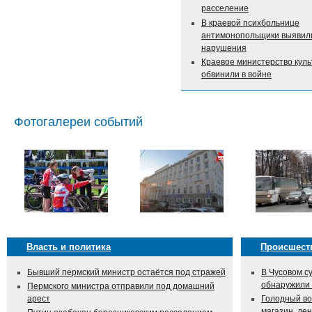
расселение
В краевой психбольнице
антимонопольщики выявил
нарушения
Краевое министерство кул
обвинили в войне
Фотогалереи событий
Власть и политика
Происшест
Бывший пермский министр остаётся под стражей
В Чусовом с
обнаружили
Пермского министра отправили под домашний
арест
Голодный во
магазин, ден