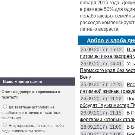
января 2016 года. Доку
в размере 50% для оди
неработающих семейных 
расходов компенсируют 
летнего возраста.
Добро и злоба дн
26.09.2017 г. 16:12
В б
питомцы из-за распрей 
26.09.2017 г. 14:41
Уст
Пермского края без вес
Вену
Ваше мнение важно
26.09.2017 г. 12:23
Рос
интимной жизнью гражд
Стоит ли доверять гороскопам в
газетах?:
26.09.2017 г. 11:22
Пол
обсудят "Ху из мистер П
Да, газетные астрологи не
26.09.2017 г. 11:15
В П
ошибаются в отличие от газетных
синоптиков
жертвами которых стали
Нет, гороскопы печатают, чтобы
26.09.2017 г. 11:00
В Б
люди выписывали газеты
26.09.2017 г. 08:05
Бер