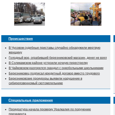
Происшествия
В Чусовом судебные приставы случайно обнаружили мертвую
женщину
Голодный вор, ограбивший березниковский магазин, денег не взял
В Соликамском районе устроили ночную перестрелку
В Чайковском разгорелся скандал с онкобольными школьниками
Березниковец подписал кредитный договор вместо трудового
Березниковские прокуроры выявили нарушение в
сибиреязвенномый скотомогильнике
Специальные приложения
Прокуратура начала проверку Уралкалия по поручению
президента