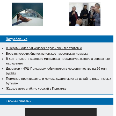
Потребление
В Перми более 50 человек заразились гепатитом А
Березниковских бизнесменов ждет московская ярмарка
В деятельности краевого минздрава прокуратура выявила серьезные
нарушения
Директор «ИРЦ-Прикамье» обвиняется в мошенничестве на 26 млн
рублей
Пермские производители молока судились из-за дизайна пластиковых
бутылок
Жаркое лето сгубило урожай в Прикамье
Своими глазами