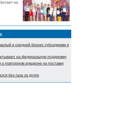
аботает на
с
малый и средний бизнес субсидиями в
итывают на федеральную поддержку
о повторном аукционе на поставку
лся без газа за долги