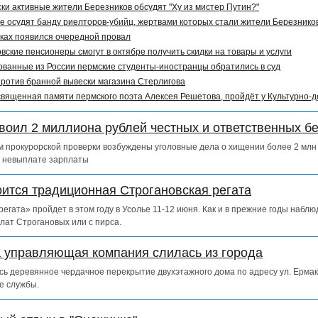
ки активные жители Березников обсудят "Ху из мистер Путин?"
е осудят банду риелторов-убийц, жертвами которых стали жители Березников
ках появился очередной провал
вские пенсионеры смогут в октябре получить скидки на товары и услуги
ванные из России пермские студенты-иностранцы обратились в суд
ротив бранной вывески магазина Стерлигова
священная памяти пермского поэта Алексея Решетова, пройдёт у Культурно-
воил 2 миллиона рублей честных и ответственных б
 прокурорской проверки возбуждены уголовные дела о хищении более 2 млн 
о невыплате зарплаты
оится традиционная Строгановская регата
егата» пройдет в этом году в Усолье 11-12 июня. Как и в прежние годы набл
лат Строгановых или с пирса.
а управляющая компания слилась из города
сь деревянное чердачное перекрытие двухэтажного дома по адресу ул. Ермак
е службы.