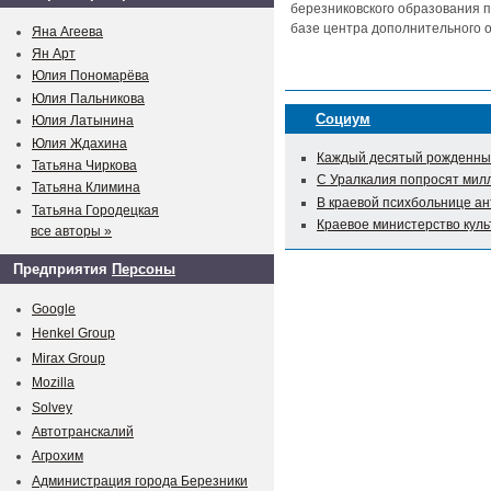
березниковского образования п
базе центра дополнительного о
Яна Агеева
Ян Арт
Юлия Пономарёва
Юлия Пальникова
Социум
Юлия Латынина
Юлия Ждахина
Каждый десятый рожденный
Татьяна Чиркова
С Уралкалия попросят мил
Татьяна Климина
В краевой психбольнице а
Татьяна Городецкая
Краевое министерство куль
все авторы »
Предприятия
Персоны
Google
Henkel Group
Mirax Group
Mozilla
Solvey
Автотранскалий
Агрохим
Администрация города Березники