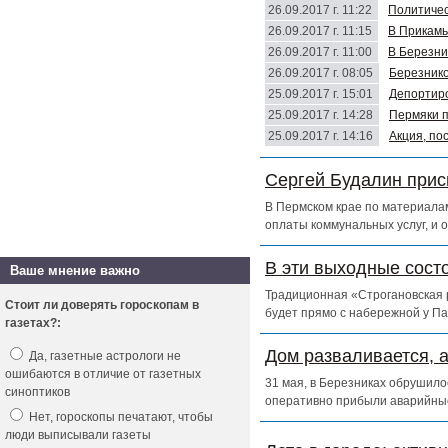
26.09.2017 г. 11:22
Политичес
26.09.2017 г. 11:15
В Прикамь
26.09.2017 г. 11:00
В Березни
26.09.2017 г. 08:05
Березнико
25.09.2017 г. 15:01
Депортиро
25.09.2017 г. 14:28
Пермяки п
25.09.2017 г. 14:16
Акция, по
Сергей Будалин прис
В Пермском крае по материалам
оплаты коммунальных услуг, и 
В эти выходные сост
Ваше мнение важно
Традиционная «Строгановская р
Стоит ли доверять гороскопам в
будет прямо с набережной у Па
газетах?:
Дом разваливается, 
Да, газетные астрологи не
ошибаются в отличие от газетных
31 мая, в Березниках обрушило
синоптиков
оперативно прибыли аварийны
Нет, гороскопы печатают, чтобы
люди выписывали газеты