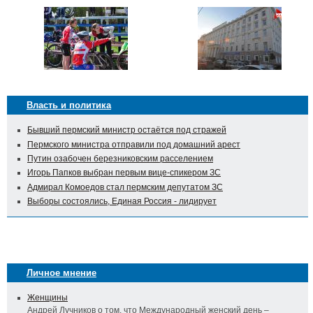
Власть и политика
Бывший пермский министр остаётся под стражей
Пермского министра отправили под домашний арест
Путин озабочен березниковским расселением
Игорь Папков выбран первым вице-спикером ЗС
Адмирал Комоедов стал пермским депутатом ЗС
Выборы состоялись, Единая Россия - лидирует
Личное мнение
Женщины
Андрей Лучников о том, что Международный женский день –