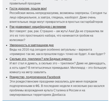
правильный праздник
Гости дорогие, пошли вон!
Российская жизнь непредсказуема, возможны сюрпризы. Сегодня ты
лицо официальное, а завтра, глядишь, наоборот. Даже очень
влиятельные люди могут превратиться в простых гастарбайтеров
Рак уравнивает нищебродов с великими
Вот говорят: рак, рак. Страшно – аж жуть! Ааа! Да не страшилка ли
это из того простенького набора, что начинается гробом на
колесиках?
Уверенность в завтрашнем дне
Виды на 2016 год сегодня особенно актуальны – варианта
«примерно так же, как в прошлом году» точно не будет. А как будет?
Сколько это, триллион? или Бедные идиоты
И вот стал я думать, а сколько это – триллион? Даже не двенадцать,
а хоть один? В пятитысячных прикидывал. Миллиард – это большую
комнату на метр завалить
Рождество, подпорченное Facebook
Эти рождественские праздники оказались для меня порядком
подпорченными в ФБ. В последние недели я несколько раз касался
проблемы возрождения культа Сталина в России и на
оккупированных территориях Донбасса