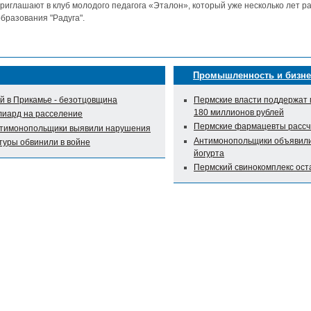
риглашают в клуб молодого педагога «Эталон», который уже несколько лет р
бразования "Радуга".
Промышленность и бизне
 в Прикамье - безотцовщина
Пермские власти поддержат 
180 миллионов рублей
лиард на расселение
Пермские фармацевты рассч
нтимонопольщики выявили нарушения
Антимонопольщики объявили 
туры обвинили в войне
йогурта
Пермский свинокомплекс оста