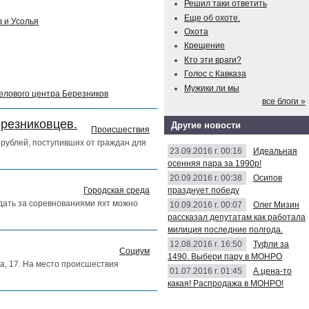
Решил таки ответить
Еще об охоте.
 и Усолья
Охота
Крещение
Кто эти враги?
Голос с Кавказа
Мужики ли мы
делового центра Березников
все блоги »
ерезниковцев.
Другие новости
Происшествия
рублей, поступивших от граждан для
23.09.2016 г. 00:16
Идеальная
осенняя пара за 1990р!
20.09.2016 г. 00:38
Осипов
празднует победу
Городская среда
юдать за соревнованиями яхт можно
10.09.2016 г. 00:07
Олег Мизин
рассказал депутатам как работала
милиция последние полгода.
12.08.2016 г. 16:50
Туфли за
Социум
1490. Выбери пару в МОНРО
а, 17. На место происшествия
01.07.2016 г. 01:45
А цена-то
какая! Распродажа в МОНРО!