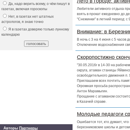
Лето в городе: актив
Да, надо верить всему, о чём пишут в
Любители активного отдыха при
газетах, включая гороскопы
взять в прокат ежедневно до д
Нет, в газетах нет штатных
"Снежинки" в летний период: с
астрологов, я знаю точно
Я в газетах доверяю только лунному
Внимание: в Березни
календарю
В ночь с 3 на 4 июня с 5 часов
Отключение водоснабжения свя
Скоропостижно скон
"30.05.2016г в 14-30 на рабоч
округа, атаман станицы Яйвинс
освободительного движения п. 
Приглашаем всех почтить памят
Огромная просьба распространи
Антон Марамыгин.
Прощание с атаманом состоится
в Казачей справе.
Молодые педагоги ср
Ошибается тот, кто думает, чт
березниковские школы и детски
Авторы
Партнеры