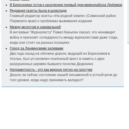
В Березниках готов к заселению первый дом микрорайона Любимов
Редакция газеты была в шоколаде
Главный редактор газеты «На родной земле» (Сивинской район
Пермского края) о проблемах выживания издания
Между молотом и наковальней
В интервью "Журналисту" Павел Каныгин сказал, что ненавидит
войну и признаёт солидарность между журналистами даже тогда,
когда они стоят на разных позициях
Город за Ленвинскими заливами
Два года назад на обочине дороги, ведущей из Березников в
Усолье, был установлен поклонный крест в память о двух
разрушенных церквях бывшего поселка Дедюхино
Неграмотность - это как жирное пятно на галстуке
Дошло ли сейчас состояние нашей письменной и устной речи до
того уровня, когда надо принимать валидол?