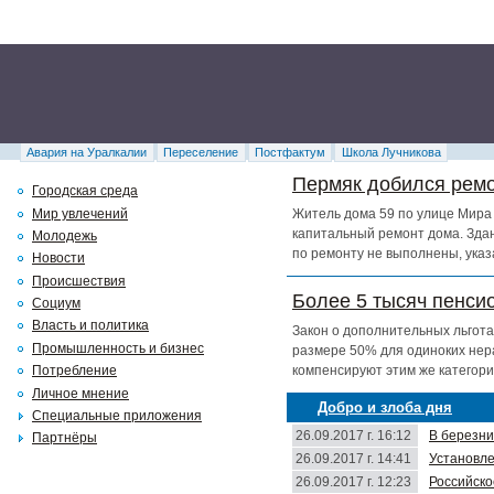
Авария на Уралкалии
Переселение
Постфактум
Школа Лучникова
Пермяк добился ремо
Городская среда
Мир увлечений
Житель дома 59 по улице Мира 
капитальный ремонт дома. Здан
Молодежь
по ремонту не выполнены, указ
Новости
Происшествия
Более 5 тысяч пенси
Социум
Власть и политика
Закон о дополнительных льгота
Промышленность и бизнес
размере 50% для одиноких нер
компенсируют этим же категори
Потребление
Личное мнение
Добро и злоба дня
Специальные приложения
26.09.2017 г. 16:12
В березни
Партнёры
26.09.2017 г. 14:41
Установле
26.09.2017 г. 12:23
Российско