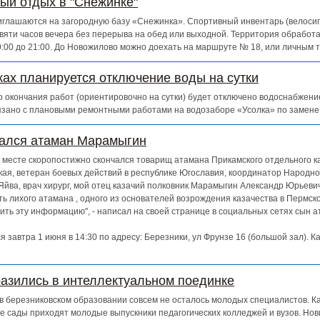
ный отдых в "Снежинке"
глашаются на загородную базу «Снежинка». Спортивный инвентарь (велосипе
евяти часов вечера без перерыва на обед или выходной. Территория обработ
 9:00 до 21:00. До Новожилово можно доехать на маршруте № 18, или личным 
ках планируется отключение воды на сутки
 до окончания работ (ориентировочно на сутки) будет отключено водоснабжен
зано с плановыми ремонтными работами на водозаборе «Усолка» по замене
чался атаман Марамыгин
ем месте скоропостижно скончался товарищ атамана Прикамского отдельного к
кая, ветеран боевых действий в республике Югославия, координатор Народно
Яйва, врач хирург, мой отец казачий полковник Марамыгин Александр Юрьевич
ь лихого атамана , одного из основателей возрождения казачества в Пермско
ть эту информацию", - написал на своей странице в социальных сетях сын 
 завтра 1 июня в 14:30 по адресу: Березники, ул Фрунзе 16 (большой зал). К
азились в интеллектуальном поединке
о в березниковском образовании совсем не осталось молодых специалистов. К
е сады приходят молодые выпускники педагогических колледжей и вузов. Нов