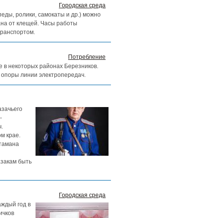
Городская среда
ды, ролики, самокаты и др.) можно
ана от клещей. Часы работы
транспортом.
Потребление
ие в некоторых районах Березников.
 опоры линии электропередач.
азачьего
-
.
м крае.
атамана
азакам быть
Городская среда
аждый год в
ичков