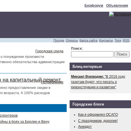
Берфорум
Объявления
Погода
Опросы
Карта сайта
Контакты
Теги
RSS
Поиск:
Городская среда
 о понуждении произвести
тственно обязательства администрации
Блиц-интервью
Михаил Воеводин:
"В 2016 году
 на капитальный ремонт.
газетам будет, что писать о
Потребление
реконструкции и развитии"
рено предоставление скидки в
о возраста. А 100% расходов
Городские блоги
Как я оформлял ОСАГО
волонтеров
С праздником, дорогие!
ойны в боях за Берлин и Вену
Анекдот