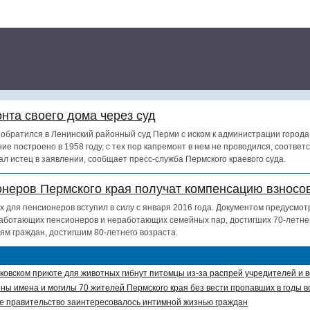
нта своего дома через суд
обратился в Ленинский районный суд Перми с иском к администрации города
ие построено в 1958 году, с тех пор капремонт в нем не проводился, соотве
ал истец в заявлении, сообщает пресс-служба Пермского краевого суда.
онеров Пермского края получат компенсацию взносов
х для пенсионеров вступил в силу с января 2016 года. Документом предусмот
аботающих пенсионеров и неработающих семейных пар, достигших 70-летнег
ям граждан, достигшим 80-летнего возраста.
ковском приюте для животных гибнут питомцы из-за распрей учредителей и 
ны имена и могилы 70 жителей Пермского края без вести пропавших в годы в
е правительство заинтересовалось интимной жизнью граждан