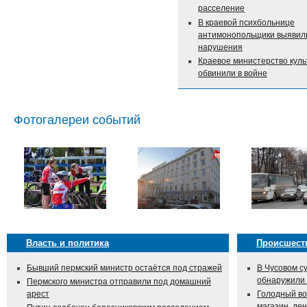
расселение
В краевой психбольнице
антимонопольщики выявил
нарушения
Краевое министерство кул
обвинили в войне
Фотогалереи событий
Власть и политика
Происшест
Бывший пермский министр остаётся под стражей
В Чусовом с
обнаружили
Пермского министра отправили под домашний
арест
Голодный во
магазин, ден