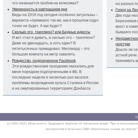
что начинается гробом на колесиках?
на разных п
Уверенность в завтрашнем дне
Город за Ле
Виды на 2016 год сегодня особенно актуальны –
Два года на
варианта «примерно так же, как в прошлом году»
Березников 
точно не будет. А как будет?
крест в пам
Сколько это, триллион? или Бедные идиоты
бывшего по
И вот стал я думать, а сколько это – триллион?
Неграмотност
Даже не двенадцать, а хоть один? В
галстуке
пятитысячных прикидывал. Миллиард – это
Дошло ли се
большую комнату на метр завалить
устной речи 
Рождество, подпорченное Facebook
принимать 
Эти рождественские праздники оказались для
меня порядком подпорченными в ФБ. В
последние недели я несколько раз касался
проблемы возрождения культа Сталина в России
и на оккупированных территориях Донбасса
А
(c) 2001-2021 Иная газета. Защищено Законом об авторском праве. При использовании
материалов в печатных СМИ обязательна ссылка на портал