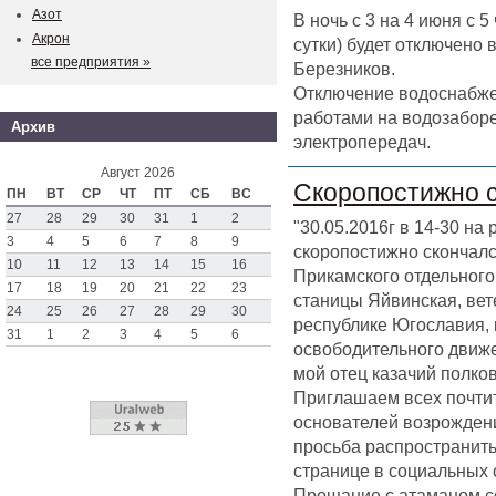
Азот
В ночь с 3 на 4 июня с 
Акрон
сутки) будет отключено
все предприятия »
Березников.
Отключение водоснабже
работами на водозаборе
Архив
электропередач.
Август 2026
Скоропостижно 
ПН
ВТ
СР
ЧТ
ПТ
СБ
ВС
27
28
29
30
31
1
2
"30.05.2016г в 14-30 на
3
4
5
6
7
8
9
скоропостижно скончал
10
11
12
13
14
15
16
Прикамского отдельного 
17
18
19
20
21
22
23
станицы Яйвинская, вет
24
25
26
27
28
29
30
республике Югославия,
31
1
2
3
4
5
6
освободительного движен
мой отец казачий полк
Приглашаем всех почтит
основателей возрождени
просьба распространить
странице в социальных 
Прощание с атаманом со