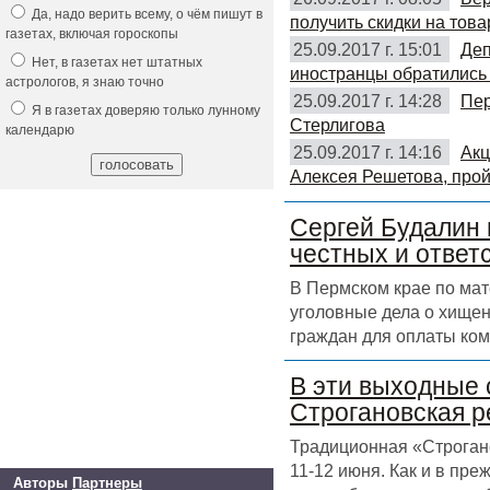
Да, надо верить всему, о чём пишут в
получить скидки на това
газетах, включая гороскопы
25.09.2017 г. 15:01
Деп
Нет, в газетах нет штатных
иностранцы обратились 
астрологов, я знаю точно
25.09.2017 г. 14:28
Пер
Я в газетах доверяю только лунному
Стерлигова
календарю
25.09.2017 г. 14:16
Акц
Алексея Решетова, прой
Сергей Будалин 
честных и ответ
В Пермском крае по ма
уголовные дела о хищен
граждан для оплаты ком
В эти выходные 
Строгановская р
Традиционная «Строгано
11-12 июня. Как и в пр
Авторы
Партнеры