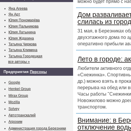
можно будет прямо с на
Яна Агеева
Дом разваливает
Ян Арт
слилась из горо
Юлия Пономарёва
Юлия Пальникова
31 мая, в Березниках о
Юлия Латынина
двухэтажного дома по а
Юлия Ждахина
оперативно прибыли ав
Татьяна Чиркова
Татьяна Климина
Татьяна Городецкая
Лето в городе: а
все авторы »
Любители активного отд
Предприятия
Персоны
«Снежинка». Спортивный
др.) можно взять в прок
Google
перерыва на обед или в
Henkel Group
Часы работы "Снежинки" 
Mirax Group
Новожилово можно доех
Mozilla
транспортом.
Solvey
Автотранскалий
Внимание: в Бер
Агрохим
отключение воды
Администрация города Березники