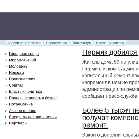
Авария на Уралкалии
Переселение
Постфактум
Школа Лучникова
Пермяк добился 
Городская среда
Мир увлечений
Житель дома 59 по улиц
Молодежь
Перми с иском к админи
Новости
капитальный ремонт дома
Происшествия
капремонт в нем не про
Социум
администрации по ремон
Власть и политика
сообщает пресс-служба 
Промышленность и бизнес
Потребление
Более 5 тысяч п
Личное мнение
получат компенс
Специальные приложения
Партнёры
ремонт.
Закон о дополнительных