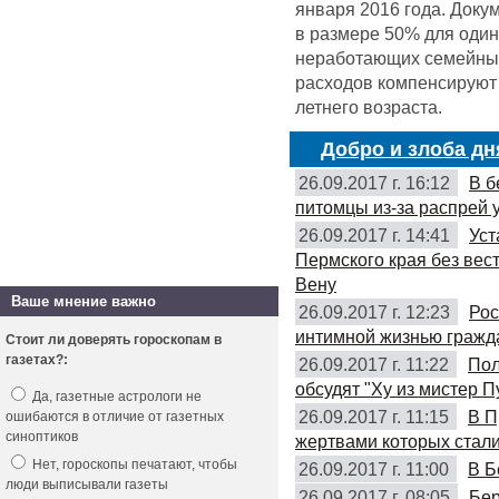
января 2016 года. Доку
в размере 50% для оди
неработающих семейных 
расходов компенсируют 
летнего возраста.
Добро и злоба дн
26.09.2017 г. 16:12
В б
питомцы из-за распрей 
26.09.2017 г. 14:41
Уст
Пермского края без вес
Вену
Ваше мнение важно
26.09.2017 г. 12:23
Рос
интимной жизнью гражд
Стоит ли доверять гороскопам в
газетах?:
26.09.2017 г. 11:22
Пол
обсудят "Ху из мистер П
Да, газетные астрологи не
26.09.2017 г. 11:15
В П
ошибаются в отличие от газетных
синоптиков
жертвами которых стали
Нет, гороскопы печатают, чтобы
26.09.2017 г. 11:00
В Б
люди выписывали газеты
26.09.2017 г. 08:05
Бер