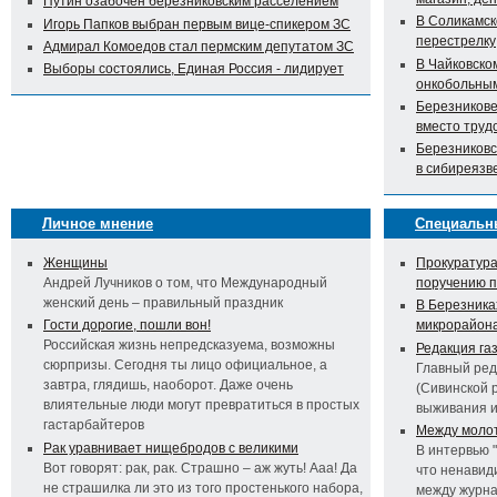
Путин озабочен березниковским расселением
В Соликамск
Игорь Папков выбран первым вице-спикером ЗС
перестрелку
Адмирал Комоедов стал пермским депутатом ЗС
В Чайковско
Выборы состоялись, Единая Россия - лидирует
онкобольны
Березникове
вместо труд
Березниковс
в сибиреязв
Личное мнение
Специальн
Женщины
Прокуратура
Андрей Лучников о том, что Международный
поручению 
женский день – правильный праздник
В Березника
Гости дорогие, пошли вон!
микрорайон
Российская жизнь непредсказуема, возможны
Редакция га
сюрпризы. Сегодня ты лицо официальное, а
Главный ред
завтра, глядишь, наоборот. Даже очень
(Сивинской 
влиятельные люди могут превратиться в простых
выживания 
гастарбайтеров
Между молот
Рак уравнивает нищебродов с великими
В интервью 
Вот говорят: рак, рак. Страшно – аж жуть! Ааа! Да
что ненавид
не страшилка ли это из того простенького набора,
между журна