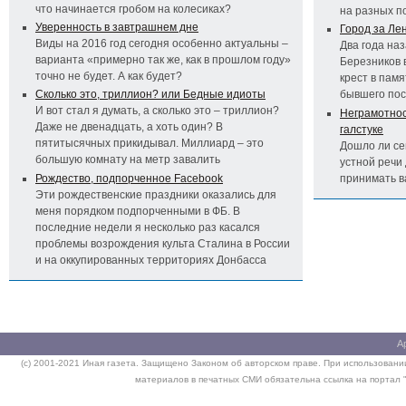
что начинается гробом на колесиках?
на разных п
Уверенность в завтрашнем дне
Город за Ле
Виды на 2016 год сегодня особенно актуальны –
Два года на
варианта «примерно так же, как в прошлом году»
Березников 
точно не будет. А как будет?
крест в пам
Сколько это, триллион? или Бедные идиоты
бывшего по
И вот стал я думать, а сколько это – триллион?
Неграмотност
Даже не двенадцать, а хоть один? В
галстуке
пятитысячных прикидывал. Миллиард – это
Дошло ли се
большую комнату на метр завалить
устной речи 
Рождество, подпорченное Facebook
принимать 
Эти рождественские праздники оказались для
меня порядком подпорченными в ФБ. В
последние недели я несколько раз касался
проблемы возрождения культа Сталина в России
и на оккупированных территориях Донбасса
А
(c) 2001-2021 Иная газета. Защищено Законом об авторском праве. При использовании
материалов в печатных СМИ обязательна ссылка на портал