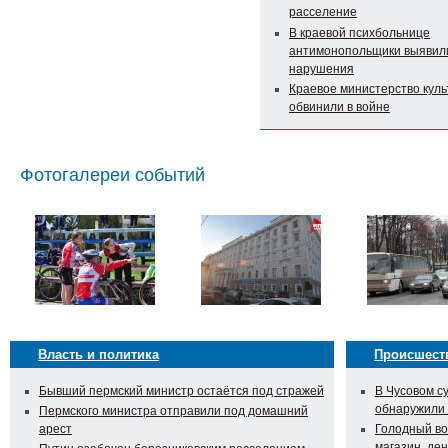
расселение
В краевой психбольнице
антимонопольщики выявил
нарушения
Краевое министерство кул
обвинили в войне
Фотогалереи событий
Власть и политика
Происшест
Бывший пермский министр остаётся под стражей
В Чусовом с
обнаружили
Пермского министра отправили под домашний
арест
Голодный во
магазин, ден