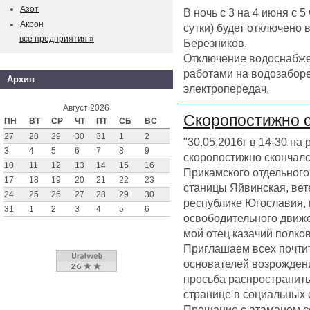
Азот
В ночь с 3 на 4 июня с 
Акрон
сутки) будет отключено
все предприятия »
Березников.
Отключение водоснабже
работами на водозаборе
Архив
электропередач.
Август 2026
Скоропостижно 
ПН
ВТ
СР
ЧТ
ПТ
СБ
ВС
27
28
29
30
31
1
2
"30.05.2016г в 14-30 на
3
4
5
6
7
8
9
скоропостижно скончал
10
11
12
13
14
15
16
Прикамского отдельного 
17
18
19
20
21
22
23
станицы Яйвинская, вет
24
25
26
27
28
29
30
республике Югославия,
31
1
2
3
4
5
6
освободительного движен
мой отец казачий полк
Приглашаем всех почтит
основателей возрождени
просьба распространить
странице в социальных 
Прощание с атаманом со