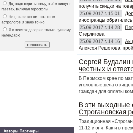
Да, надо верить всему, о чём пишут в
получить скидки на това
газетах, включая гороскопы
25.09.2017 г. 15:01
Деп
Нет, в газетах нет штатных
иностранцы обратились 
астрологов, я знаю точно
25.09.2017 г. 14:28
Пер
Я в газетах доверяю только лунному
Стерлигова
календарю
25.09.2017 г. 14:16
Акц
Алексея Решетова, прой
Сергей Будалин 
честных и ответ
В Пермском крае по ма
уголовные дела о хищен
граждан для оплаты ком
В эти выходные 
Строгановская р
Традиционная «Строгано
11-12 июня. Как и в пр
Авторы
Партнеры