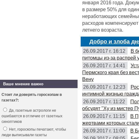
января 2016 года. Доку
в размере 50% для оди
неработающих семейных 
расходов компенсируют 
летнего возраста.
Добро и злоба дн
26.09.2017 г. 16:12
В б
питомцы из-за распрей 
26.09.2017 г. 14:41
Уст
Пермского края без вес
Вену
Ваше мнение важно
26.09.2017 г. 12:23
Рос
интимной жизнью гражд
Стоит ли доверять гороскопам в
газетах?:
26.09.2017 г. 11:22
Пол
обсудят "Ху из мистер П
Да, газетные астрологи не
26.09.2017 г. 11:15
В П
ошибаются в отличие от газетных
синоптиков
жертвами которых стали
Нет, гороскопы печатают, чтобы
26.09.2017 г. 11:00
В Б
люди выписывали газеты
26.09.2017 г. 08:05
Бер