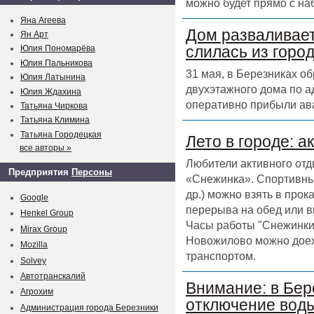
можно будет прямо с на
Яна Агеева
Дом разваливает
Ян Арт
слилась из горо
Юлия Пономарёва
Юлия Пальникова
31 мая, в Березниках о
Юлия Латынина
двухэтажного дома по а
Юлия Ждахина
оперативно прибыли ав
Татьяна Чиркова
Татьяна Климина
Татьяна Городецкая
Лето в городе: а
все авторы »
Любители активного отд
Предприятия
Персоны
«Снежинка». Спортивный
др.) можно взять в прок
Google
перерыва на обед или в
Henkel Group
Часы работы "Снежинки" 
Mirax Group
Новожилово можно доех
Mozilla
транспортом.
Solvey
Автотранскалий
Внимание: в Бер
Агрохим
отключение воды
Администрация города Березники