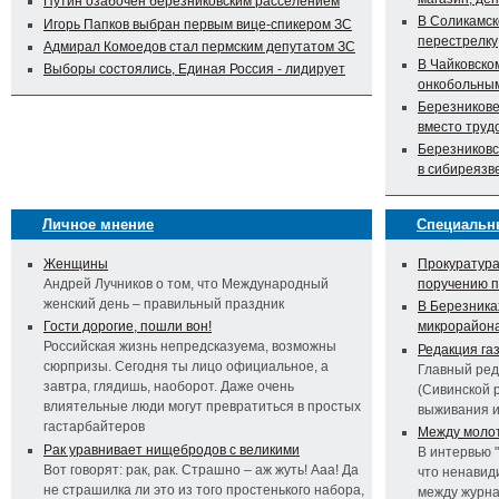
Путин озабочен березниковским расселением
В Соликамск
Игорь Папков выбран первым вице-спикером ЗС
перестрелку
Адмирал Комоедов стал пермским депутатом ЗС
В Чайковско
Выборы состоялись, Единая Россия - лидирует
онкобольны
Березникове
вместо труд
Березниковс
в сибиреязв
Личное мнение
Специальн
Женщины
Прокуратура
Андрей Лучников о том, что Международный
поручению 
женский день – правильный праздник
В Березника
Гости дорогие, пошли вон!
микрорайон
Российская жизнь непредсказуема, возможны
Редакция га
сюрпризы. Сегодня ты лицо официальное, а
Главный ред
завтра, глядишь, наоборот. Даже очень
(Сивинской 
влиятельные люди могут превратиться в простых
выживания 
гастарбайтеров
Между молот
Рак уравнивает нищебродов с великими
В интервью 
Вот говорят: рак, рак. Страшно – аж жуть! Ааа! Да
что ненавид
не страшилка ли это из того простенького набора,
между журна