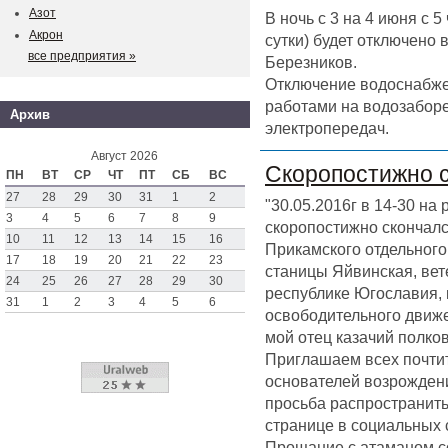
Азот
В ночь с 3 на 4 июня с 
Акрон
сутки) будет отключено
все предприятия »
Березников.
Отключение водоснабже
работами на водозаборе
Архив
электропередач.
Август 2026
Скоропостижно 
ПН
ВТ
СР
ЧТ
ПТ
СБ
ВС
27
28
29
30
31
1
2
"30.05.2016г в 14-30 на
3
4
5
6
7
8
9
скоропостижно скончал
10
11
12
13
14
15
16
Прикамского отдельного 
17
18
19
20
21
22
23
станицы Яйвинская, вет
24
25
26
27
28
29
30
республике Югославия,
31
1
2
3
4
5
6
освободительного движен
мой отец казачий полк
Приглашаем всех почтит
основателей возрождени
просьба распространить
странице в социальных 
Прощание с атаманом со