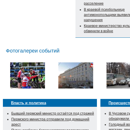
расселение
В краевой психбольнице
антимонопольщики выявил
нарушения
Краевое министерство кул
обвинили в войне
Фотогалереи событий
Власть и политика
Происшест
Бывший пермский министр остаётся под стражей
В Чусовом с
обнаружили
Пермского министра отправили под домашний
арест
Голодный во
магазин, ден