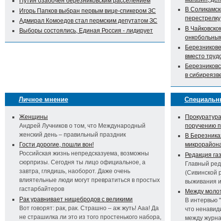
Путин озабочен березниковским расселением
В Соликамск
Игорь Папков выбран первым вице-спикером ЗС
перестрелку
Адмирал Комоедов стал пермским депутатом ЗС
В Чайковско
Выборы состоялись, Единая Россия - лидирует
онкобольны
Березникове
вместо труд
Березниковс
в сибиреязв
Личное мнение
Специальн
Женщины
Прокуратура
Андрей Лучников о том, что Международный
поручению 
женский день – правильный праздник
В Березника
Гости дорогие, пошли вон!
микрорайон
Российская жизнь непредсказуема, возможны
Редакция га
сюрпризы. Сегодня ты лицо официальное, а
Главный ред
завтра, глядишь, наоборот. Даже очень
(Сивинской 
влиятельные люди могут превратиться в простых
выживания 
гастарбайтеров
Между молот
Рак уравнивает нищебродов с великими
В интервью 
Вот говорят: рак, рак. Страшно – аж жуть! Ааа! Да
что ненавид
не страшилка ли это из того простенького набора,
между журна