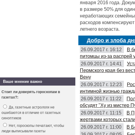
января 2016 года. Доку
в размере 50% для оди
неработающих семейных 
расходов компенсируют 
летнего возраста.
Добро и злоба дн
26.09.2017 г. 16:12
В б
питомцы из-за распрей 
26.09.2017 г. 14:41
Уст
Пермского края без вес
Вену
Ваше мнение важно
26.09.2017 г. 12:23
Рос
интимной жизнью гражд
Стоит ли доверять гороскопам в
газетах?:
26.09.2017 г. 11:22
Пол
обсудят "Ху из мистер П
Да, газетные астрологи не
26.09.2017 г. 11:15
В П
ошибаются в отличие от газетных
синоптиков
жертвами которых стали
Нет, гороскопы печатают, чтобы
26.09.2017 г. 11:00
В Б
люди выписывали газеты
26.09.2017 г. 08:05
Бер