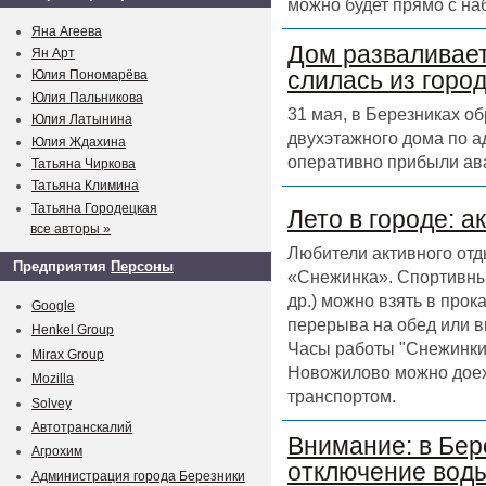
можно будет прямо с на
Яна Агеева
Дом разваливает
Ян Арт
слилась из горо
Юлия Пономарёва
Юлия Пальникова
31 мая, в Березниках о
Юлия Латынина
двухэтажного дома по а
Юлия Ждахина
оперативно прибыли ав
Татьяна Чиркова
Татьяна Климина
Татьяна Городецкая
Лето в городе: а
все авторы »
Любители активного отд
Предприятия
Персоны
«Снежинка». Спортивный
др.) можно взять в прок
Google
перерыва на обед или в
Henkel Group
Часы работы "Снежинки" 
Mirax Group
Новожилово можно доех
Mozilla
транспортом.
Solvey
Автотранскалий
Внимание: в Бер
Агрохим
отключение воды
Администрация города Березники