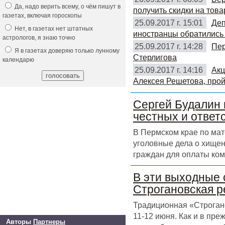
Да, надо верить всему, о чём пишут в
получить скидки на това
газетах, включая гороскопы
25.09.2017 г. 15:01
Деп
Нет, в газетах нет штатных
иностранцы обратились 
астрологов, я знаю точно
25.09.2017 г. 14:28
Пер
Я в газетах доверяю только лунному
Стерлигова
календарю
25.09.2017 г. 14:16
Акц
Алексея Решетова, прой
Сергей Будалин 
честных и ответ
В Пермском крае по ма
уголовные дела о хищен
граждан для оплаты ком
В эти выходные 
Строгановская р
Традиционная «Строгано
11-12 июня. Как и в пр
Авторы
Партнеры