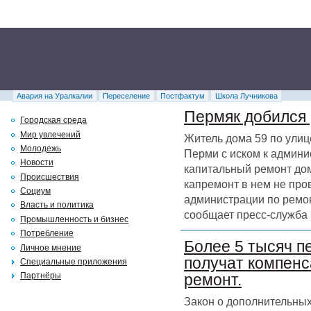
Авария на Уралкалии
Переселение
Постфактум
Школа Лучникова
Пермяк добился 
Городская среда
Мир увлечений
Житель дома 59 по улиц
Молодежь
Перми с иском к админи
Новости
капитальный ремонт дома
Происшествия
капремонт в нем не про
Социум
администрации по ремон
Власть и политика
сообщает пресс-служба 
Промышленность и бизнес
Потребление
Более 5 тысяч п
Личное мнение
получат компенс
Специальные приложения
Партнёры
ремонт.
Закон о дополнительных