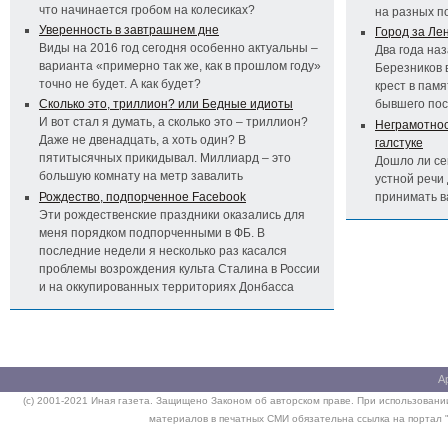
что начинается гробом на колесиках?
на разных п
Уверенность в завтрашнем дне
Город за Ле
Виды на 2016 год сегодня особенно актуальны –
Два года на
варианта «примерно так же, как в прошлом году»
Березников 
точно не будет. А как будет?
крест в пам
Сколько это, триллион? или Бедные идиоты
бывшего по
И вот стал я думать, а сколько это – триллион?
Неграмотност
Даже не двенадцать, а хоть один? В
галстуке
пятитысячных прикидывал. Миллиард – это
Дошло ли се
большую комнату на метр завалить
устной речи 
Рождество, подпорченное Facebook
принимать 
Эти рождественские праздники оказались для
меня порядком подпорченными в ФБ. В
последние недели я несколько раз касался
проблемы возрождения культа Сталина в России
и на оккупированных территориях Донбасса
А
(c) 2001-2021 Иная газета. Защищено Законом об авторском праве. При использовании
материалов в печатных СМИ обязательна ссылка на портал