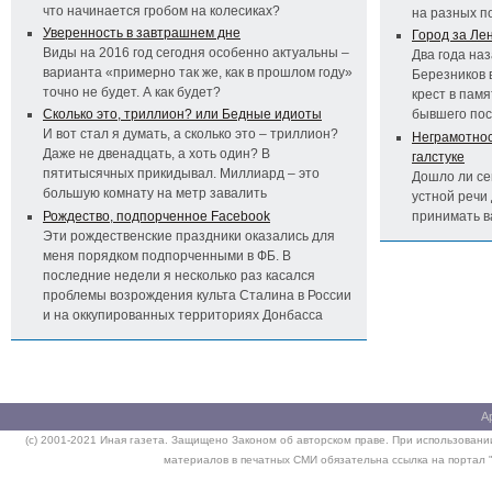
что начинается гробом на колесиках?
на разных п
Уверенность в завтрашнем дне
Город за Ле
Виды на 2016 год сегодня особенно актуальны –
Два года на
варианта «примерно так же, как в прошлом году»
Березников 
точно не будет. А как будет?
крест в пам
Сколько это, триллион? или Бедные идиоты
бывшего по
И вот стал я думать, а сколько это – триллион?
Неграмотност
Даже не двенадцать, а хоть один? В
галстуке
пятитысячных прикидывал. Миллиард – это
Дошло ли се
большую комнату на метр завалить
устной речи 
Рождество, подпорченное Facebook
принимать 
Эти рождественские праздники оказались для
меня порядком подпорченными в ФБ. В
последние недели я несколько раз касался
проблемы возрождения культа Сталина в России
и на оккупированных территориях Донбасса
А
(c) 2001-2021 Иная газета. Защищено Законом об авторском праве. При использовании
материалов в печатных СМИ обязательна ссылка на портал