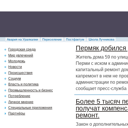
Авария на Уралкалии
Переселение
Постфактум
Школа Лучникова
Пермяк добился 
Городская среда
Мир увлечений
Житель дома 59 по улиц
Молодежь
Перми с иском к админи
Новости
капитальный ремонт дома
Происшествия
капремонт в нем не про
Социум
администрации по ремон
Власть и политика
сообщает пресс-служба 
Промышленность и бизнес
Потребление
Более 5 тысяч п
Личное мнение
получат компенс
Специальные приложения
Партнёры
ремонт.
Закон о дополнительных