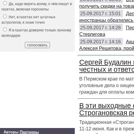
Да, надо верить всему, о чём пишут в
получить скидки на това
газетах, включая гороскопы
25.09.2017 г. 15:01
Деп
Нет, в газетах нет штатных
иностранцы обратились 
астрологов, я знаю точно
25.09.2017 г. 14:28
Пер
Я в газетах доверяю только лунному
Стерлигова
календарю
25.09.2017 г. 14:16
Акц
Алексея Решетова, прой
Сергей Будалин 
честных и ответ
В Пермском крае по ма
уголовные дела о хищен
граждан для оплаты ком
В эти выходные 
Строгановская р
Традиционная «Строгано
11-12 июня. Как и в пр
Авторы
Партнеры