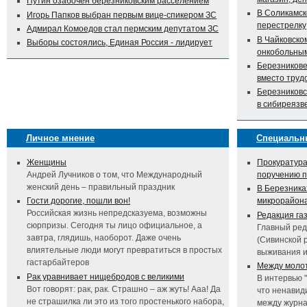
Путин озабочен березниковским расселением
В Соликамск
Игорь Папков выбран первым вице-спикером ЗС
перестрелку
Адмирал Комоедов стал пермским депутатом ЗС
В Чайковско
Выборы состоялись, Единая Россия - лидирует
онкобольны
Березникове
вместо труд
Березниковс
в сибиреязв
Личное мнение
Специальн
Женщины
Прокуратура
Андрей Лучников о том, что Международный
поручению 
женский день – правильный праздник
В Березника
Гости дорогие, пошли вон!
микрорайон
Российская жизнь непредсказуема, возможны
Редакция га
сюрпризы. Сегодня ты лицо официальное, а
Главный ред
завтра, глядишь, наоборот. Даже очень
(Сивинской 
влиятельные люди могут превратиться в простых
выживания 
гастарбайтеров
Между молот
Рак уравнивает нищебродов с великими
В интервью 
Вот говорят: рак, рак. Страшно – аж жуть! Ааа! Да
что ненавид
не страшилка ли это из того простенького набора,
между журна