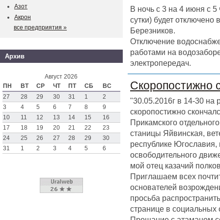
Азот
В ночь с 3 на 4 июня с 
Акрон
сутки) будет отключено
все предприятия »
Березников.
Отключение водоснабже
работами на водозаборе
Архив
электропередач.
Август 2026
Скоропостижно 
ПН
ВТ
СР
ЧТ
ПТ
СБ
ВС
27
28
29
30
31
1
2
"30.05.2016г в 14-30 на
3
4
5
6
7
8
9
скоропостижно скончал
10
11
12
13
14
15
16
Прикамского отдельного 
17
18
19
20
21
22
23
станицы Яйвинская, вет
24
25
26
27
28
29
30
республике Югославия,
31
1
2
3
4
5
6
освободительного движен
мой отец казачий полк
Приглашаем всех почтит
основателей возрождени
просьба распространить
странице в социальных 
Прощание с атаманом со