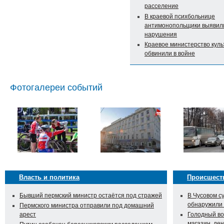
расселение
В краевой психбольнице
антимонопольщики выявил
нарушения
Краевое министерство кул
обвинили в войне
Фотогалереи событий
Власть и политика
Происшест
Бывший пермский министр остаётся под стражей
В Чусовом с
обнаружили
Пермского министра отправили под домашний
арест
Голодный во
магазин, ден