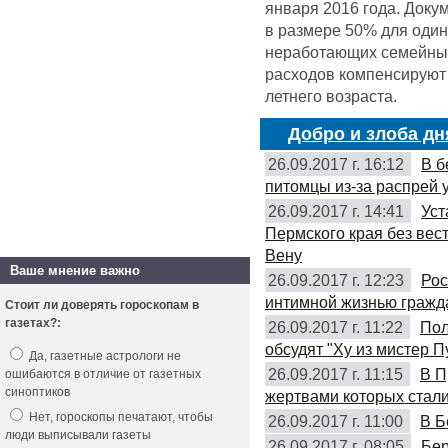
января 2016 года. Доку
в размере 50% для оди
неработающих семейных 
расходов компенсируют 
летнего возраста.
Добро и злоба дн
26.09.2017 г. 16:12
В б
питомцы из-за распрей 
26.09.2017 г. 14:41
Уст
Пермского края без вес
Вену
Ваше мнение важно
26.09.2017 г. 12:23
Рос
интимной жизнью гражд
Стоит ли доверять гороскопам в
газетах?:
26.09.2017 г. 11:22
Пол
обсудят "Ху из мистер П
Да, газетные астрологи не
26.09.2017 г. 11:15
В П
ошибаются в отличие от газетных
синоптиков
жертвами которых стали
Нет, гороскопы печатают, чтобы
26.09.2017 г. 11:00
В Б
люди выписывали газеты
26.09.2017 г. 08:05
Бер