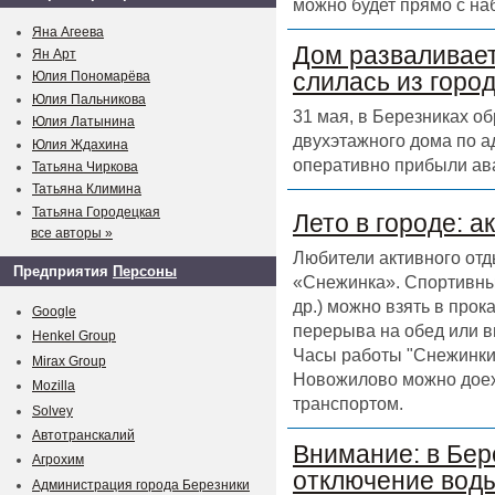
можно будет прямо с на
Яна Агеева
Дом разваливает
Ян Арт
слилась из горо
Юлия Пономарёва
Юлия Пальникова
31 мая, в Березниках о
Юлия Латынина
двухэтажного дома по а
Юлия Ждахина
оперативно прибыли ав
Татьяна Чиркова
Татьяна Климина
Татьяна Городецкая
Лето в городе: а
все авторы »
Любители активного отд
Предприятия
Персоны
«Снежинка». Спортивный
др.) можно взять в прок
Google
перерыва на обед или в
Henkel Group
Часы работы "Снежинки" 
Mirax Group
Новожилово можно доех
Mozilla
транспортом.
Solvey
Автотранскалий
Внимание: в Бер
Агрохим
отключение воды
Администрация города Березники