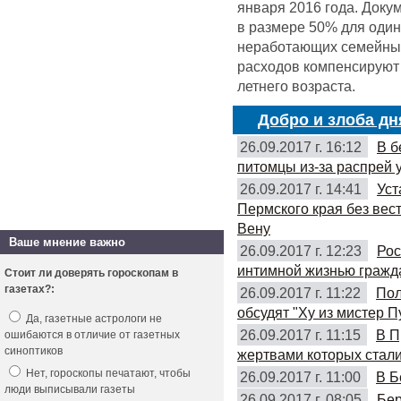
января 2016 года. Доку
в размере 50% для оди
неработающих семейных 
расходов компенсируют 
летнего возраста.
Добро и злоба дн
26.09.2017 г. 16:12
В б
питомцы из-за распрей 
26.09.2017 г. 14:41
Уст
Пермского края без вес
Вену
Ваше мнение важно
26.09.2017 г. 12:23
Рос
интимной жизнью гражд
Стоит ли доверять гороскопам в
газетах?:
26.09.2017 г. 11:22
Пол
обсудят "Ху из мистер П
Да, газетные астрологи не
26.09.2017 г. 11:15
В П
ошибаются в отличие от газетных
синоптиков
жертвами которых стали
Нет, гороскопы печатают, чтобы
26.09.2017 г. 11:00
В Б
люди выписывали газеты
26.09.2017 г. 08:05
Бер