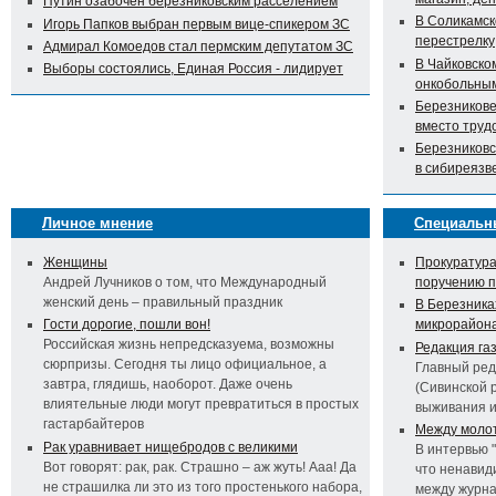
Путин озабочен березниковским расселением
В Соликамск
Игорь Папков выбран первым вице-спикером ЗС
перестрелку
Адмирал Комоедов стал пермским депутатом ЗС
В Чайковско
Выборы состоялись, Единая Россия - лидирует
онкобольны
Березникове
вместо труд
Березниковс
в сибиреязв
Личное мнение
Специальн
Женщины
Прокуратура
Андрей Лучников о том, что Международный
поручению 
женский день – правильный праздник
В Березника
Гости дорогие, пошли вон!
микрорайон
Российская жизнь непредсказуема, возможны
Редакция га
сюрпризы. Сегодня ты лицо официальное, а
Главный ред
завтра, глядишь, наоборот. Даже очень
(Сивинской 
влиятельные люди могут превратиться в простых
выживания 
гастарбайтеров
Между молот
Рак уравнивает нищебродов с великими
В интервью 
Вот говорят: рак, рак. Страшно – аж жуть! Ааа! Да
что ненавид
не страшилка ли это из того простенького набора,
между журна