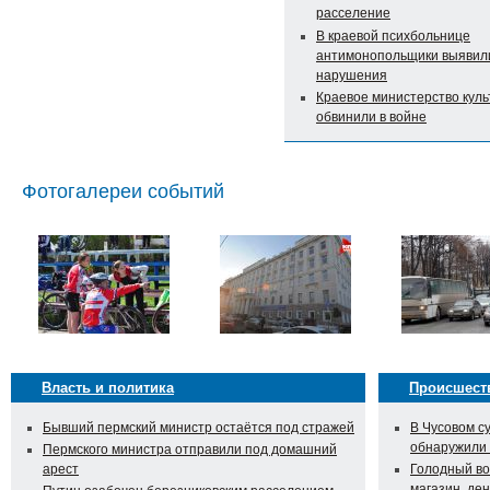
расселение
В краевой психбольнице
антимонопольщики выявил
нарушения
Краевое министерство кул
обвинили в войне
Фотогалереи событий
Власть и политика
Происшест
Бывший пермский министр остаётся под стражей
В Чусовом с
обнаружили
Пермского министра отправили под домашний
арест
Голодный во
магазин, ден