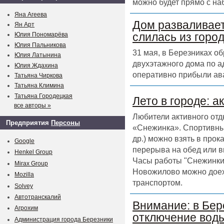
можно будет прямо с на
Яна Агеева
Дом разваливает
Ян Арт
слилась из горо
Юлия Пономарёва
Юлия Пальникова
31 мая, в Березниках о
Юлия Латынина
двухэтажного дома по а
Юлия Ждахина
оперативно прибыли ав
Татьяна Чиркова
Татьяна Климина
Татьяна Городецкая
Лето в городе: а
все авторы »
Любители активного отд
Предприятия
Персоны
«Снежинка». Спортивный
др.) можно взять в прок
Google
перерыва на обед или в
Henkel Group
Часы работы "Снежинки" 
Mirax Group
Новожилово можно доех
Mozilla
транспортом.
Solvey
Автотранскалий
Внимание: в Бер
Агрохим
отключение воды
Администрация города Березники