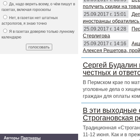
Да, надо верить всему, о чём пишут в
получить скидки на това
газетах, включая гороскопы
25.09.2017 г. 15:01
Деп
Нет, в газетах нет штатных
иностранцы обратились 
астрологов, я знаю точно
25.09.2017 г. 14:28
Пер
Я в газетах доверяю только лунному
Стерлигова
календарю
25.09.2017 г. 14:16
Акц
Алексея Решетова, прой
Сергей Будалин 
честных и ответ
В Пермском крае по ма
уголовные дела о хищен
граждан для оплаты ком
В эти выходные 
Строгановская р
Традиционная «Строгано
11-12 июня. Как и в пр
Авторы
Партнеры