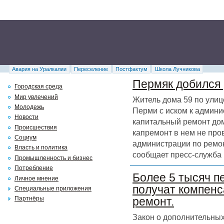
Авария на Уралкалии
Переселение
Постфактум
Школа Лучникова
Пермяк добился 
Городская среда
Мир увлечений
Житель дома 59 по улиц
Молодежь
Перми с иском к админи
Новости
капитальный ремонт дома
Происшествия
капремонт в нем не про
Социум
администрации по ремон
Власть и политика
сообщает пресс-служба 
Промышленность и бизнес
Потребление
Более 5 тысяч п
Личное мнение
получат компенс
Специальные приложения
Партнёры
ремонт.
Закон о дополнительных