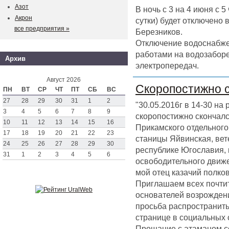
Азот
В ночь с 3 на 4 июня с 
Акрон
сутки) будет отключено
все предприятия »
Березников.
Отключение водоснабже
работами на водозаборе
Архив
электропередач.
Август 2026
Скоропостижно 
ПН
ВТ
СР
ЧТ
ПТ
СБ
ВС
27
28
29
30
31
1
2
"30.05.2016г в 14-30 на
3
4
5
6
7
8
9
скоропостижно скончал
10
11
12
13
14
15
16
Прикамского отдельного 
17
18
19
20
21
22
23
станицы Яйвинская, вет
24
25
26
27
28
29
30
республике Югославия,
31
1
2
3
4
5
6
освободительного движен
мой отец казачий полк
Приглашаем всех почтит
основателей возрождени
просьба распространить
странице в социальных 
Прощание с атаманом со