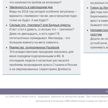
что начинается гробом на колесиках?
на разных п
Уверенность в завтрашнем дне
Город за Ле
Виды на 2016 год сегодня особенно актуальны –
Два года на
варианта «примерно так же, как в прошлом году»
Березников 
точно не будет. А как будет?
крест в пам
Сколько это, триллион? или Бедные идиоты
бывшего по
И вот стал я думать, а сколько это – триллион?
Неграмотност
Даже не двенадцать, а хоть один? В
галстуке
пятитысячных прикидывал. Миллиард – это
Дошло ли се
большую комнату на метр завалить
устной речи 
Рождество, подпорченное Facebook
принимать 
Эти рождественские праздники оказались для
меня порядком подпорченными в ФБ. В
последние недели я несколько раз касался
проблемы возрождения культа Сталина в России
и на оккупированных территориях Донбасса
А
(c) 2001-2021 Иная газета. Защищено Законом об авторском праве. При использовании
материалов в печатных СМИ обязательна ссылка на портал