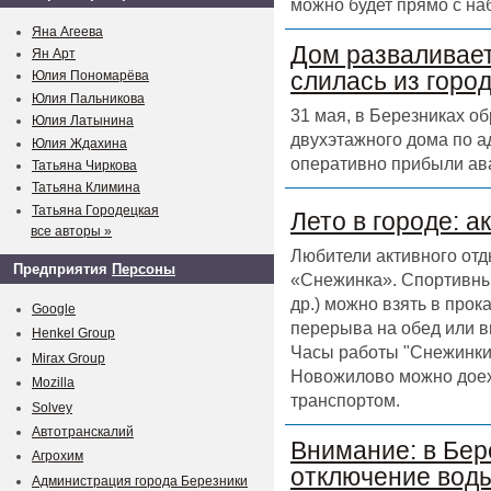
можно будет прямо с на
Яна Агеева
Дом разваливает
Ян Арт
слилась из горо
Юлия Пономарёва
Юлия Пальникова
31 мая, в Березниках о
Юлия Латынина
двухэтажного дома по а
Юлия Ждахина
оперативно прибыли ав
Татьяна Чиркова
Татьяна Климина
Татьяна Городецкая
Лето в городе: а
все авторы »
Любители активного отд
Предприятия
Персоны
«Снежинка». Спортивный
др.) можно взять в прок
Google
перерыва на обед или в
Henkel Group
Часы работы "Снежинки" 
Mirax Group
Новожилово можно доех
Mozilla
транспортом.
Solvey
Автотранскалий
Внимание: в Бер
Агрохим
отключение воды
Администрация города Березники