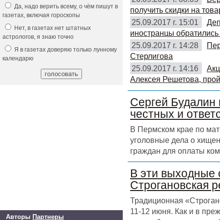
Да, надо верить всему, о чём пишут в
получить скидки на това
газетах, включая гороскопы
25.09.2017 г. 15:01
Деп
Нет, в газетах нет штатных
иностранцы обратились 
астрологов, я знаю точно
25.09.2017 г. 14:28
Пер
Я в газетах доверяю только лунному
Стерлигова
календарю
25.09.2017 г. 14:16
Акц
Алексея Решетова, прой
Сергей Будалин 
честных и ответ
В Пермском крае по ма
уголовные дела о хищен
граждан для оплаты ком
В эти выходные 
Строгановская р
Традиционная «Строгано
11-12 июня. Как и в пр
Авторы
Партнеры