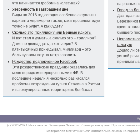
что начинается гробом на колесиках?
на разных п
Уверенность в завтрашнем дне
Город за Ле
Виды на 2016 год сегодня особенно актуальны –
Два года на
варианта «примерно так же, как в прошлом году»
Березников 
точно не будет. А как будет?
крест в пам
Сколько это, триллион? или Бедные идиоты
бывшего по
И вот стал я думать, а сколько это – триллион?
Неграмотност
Даже не двенадцать, а хоть один? В
галстуке
пятитысячных прикидывал. Миллиард – это
Дошло ли се
большую комнату на метр завалить
устной речи 
Рождество, подпорченное Facebook
принимать 
Эти рождественские праздники оказались для
меня порядком подпорченными в ФБ. В
последние недели я несколько раз касался
проблемы возрождения культа Сталина в России
и на оккупированных территориях Донбасса
А
(c) 2001-2021 Иная газета. Защищено Законом об авторском праве. При использовании
материалов в печатных СМИ обязательна ссылка на портал