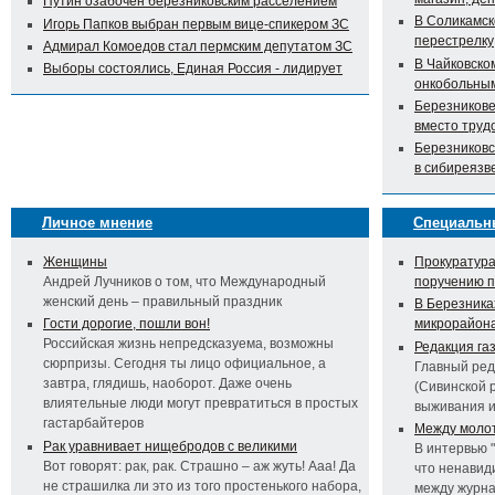
Путин озабочен березниковским расселением
В Соликамск
Игорь Папков выбран первым вице-спикером ЗС
перестрелку
Адмирал Комоедов стал пермским депутатом ЗС
В Чайковско
Выборы состоялись, Единая Россия - лидирует
онкобольны
Березникове
вместо труд
Березниковс
в сибиреязв
Личное мнение
Специальн
Женщины
Прокуратура
Андрей Лучников о том, что Международный
поручению 
женский день – правильный праздник
В Березника
Гости дорогие, пошли вон!
микрорайон
Российская жизнь непредсказуема, возможны
Редакция га
сюрпризы. Сегодня ты лицо официальное, а
Главный ред
завтра, глядишь, наоборот. Даже очень
(Сивинской 
влиятельные люди могут превратиться в простых
выживания 
гастарбайтеров
Между молот
Рак уравнивает нищебродов с великими
В интервью 
Вот говорят: рак, рак. Страшно – аж жуть! Ааа! Да
что ненавид
не страшилка ли это из того простенького набора,
между журна