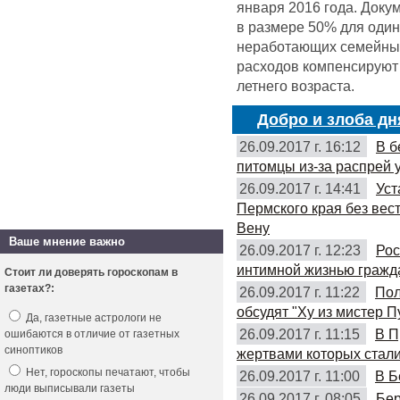
января 2016 года. Доку
в размере 50% для оди
неработающих семейных 
расходов компенсируют 
летнего возраста.
Добро и злоба дн
26.09.2017 г. 16:12
В б
питомцы из-за распрей 
26.09.2017 г. 14:41
Уст
Пермского края без вес
Вену
Ваше мнение важно
26.09.2017 г. 12:23
Рос
интимной жизнью гражд
Стоит ли доверять гороскопам в
газетах?:
26.09.2017 г. 11:22
Пол
обсудят "Ху из мистер П
Да, газетные астрологи не
26.09.2017 г. 11:15
В П
ошибаются в отличие от газетных
синоптиков
жертвами которых стали
Нет, гороскопы печатают, чтобы
26.09.2017 г. 11:00
В Б
люди выписывали газеты
26.09.2017 г. 08:05
Бер