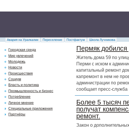
Авария на Уралкалии
Переселение
Постфактум
Школа Лучникова
Пермяк добился 
Городская среда
Мир увлечений
Житель дома 59 по улиц
Молодежь
Перми с иском к админи
Новости
капитальный ремонт дома
Происшествия
капремонт в нем не про
Социум
администрации по ремон
Власть и политика
сообщает пресс-служба 
Промышленность и бизнес
Потребление
Более 5 тысяч п
Личное мнение
получат компенс
Специальные приложения
Партнёры
ремонт.
Закон о дополнительных