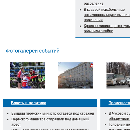
расселение
В краевой психбольнице
антимонопольщики выявил
нарушения
Краевое министерство кул
обвинили в войне
Фотогалереи событий
Власть и политика
Происшест
Бывший пермский министр остаётся под стражей
В Чусовом с
обнаружили
Пермского министра отправили под домашний
арест
Голодный во
магазин, ден