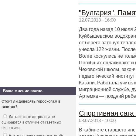
"Булгария". Пам
12.07.2013 - 16:00
Два года назад 10 июля 
Куйбышевском водохран
от берега затонул тепло
унесла 122 жизни. Посл
Волге коснулись не тольк
Погибших оплакивают и 
Чеховской школы, закон
педагогический институт
Казани. Работала учител
миграционной службе, д
Ваше мнение важно
Артемка — поздний ребен
Стоит ли доверять гороскопам в
газетах?:
Спортивная сага
Да, газетные астрологи не
08.07.2013 - 10:00
ошибаются в отличие от газетных
синоптиков
В кабинете старшего инс
Нет, гороскопы печатают, чтобы