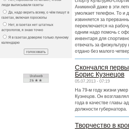
спорту Культурно-спорт
люди выписывали газеты
Аникиной даже в эти лет
Да, надо верить всему, о чём пишут в
умолкает телефон. То и
газетах, включая гороскопы
извиняется за прерванны
Нет, в газетах нет штатных
переключается на рабочу
астрологов, я знаю точно
одним надо помочь с офо
Я в газетах доверяю только лунному
инвентаря для спортивно
календарю
отвечать за физкультуру
отдано без малого четвер
Скончался первы
Борис Кузнецов
05.07.2013 - 07:19
На 79-м году жизни уме
Кузнецов. Он возглавлял
года в качестве главы а
должности губернатора.
Творчество в кро