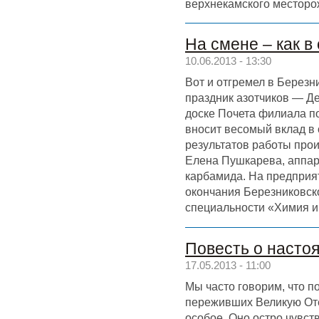
верхнекамского месторо
На смене – как в
10.06.2013 - 13:30
Вот и отгремел в Берез
праздник азотчиков — Де
доске Почета филиала по
вносит весомый вклад в
результатов работы про
Елена Пушкарева, аппар
карбамида. На предприят
окончания Березниковск
специальности «Химия и
Повесть о насто
17.05.2013 - 11:00
Мы часто говорим, что п
переживших Великую От
особое. Оно остро чувст