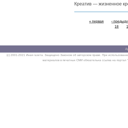
Креатив — жизненное кр
« первая
‹ предыд
18
А
(c) 2001-2021 Иная газета. Защищено Законом об авторском праве. При использовании
материалов в печатных СМИ обязательна ссылка на портал