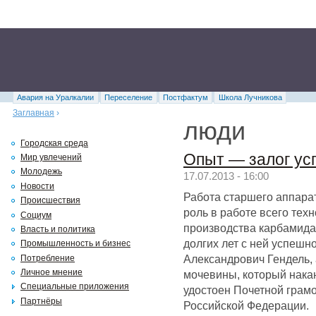
Авария на Уралкалии
Переселение
Постфактум
Школа Лучникова
Заглавная
›
люди
Городская среда
Опыт — залог ус
Мир увлечений
Молодежь
17.07.2013 - 16:00
Новости
Работа старшего аппарат
Происшествия
роль в работе всего тех
Социум
производства карбамида
Власть и политика
долгих лет с ней успешн
Промышленность и бизнес
Александрович Гендель,
Потребление
Личное мнение
мочевины, который нака
Специальные приложения
удостоен Почетной грам
Партнёры
Российской Федерации.