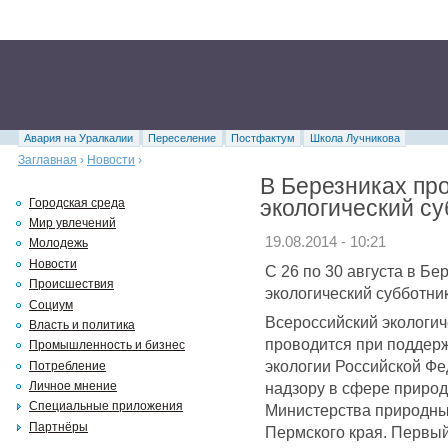
Авария на Уралкалии
Переселение
Постфактум
Школа Лучникова
Заглавная
›
Новости
›
В Березниках пр
экологический су
Городская среда
Мир увлечений
19.08.2014 - 10:21
Молодежь
Новости
С 26 по 30 августа в Б
Происшествия
экологический субботни
Социум
Всероссийский экологич
Власть и политика
проводится при поддер
Промышленность и бизнес
экологии Российской Ф
Потребление
надзору в сфере приро
Личное мнение
Специальные приложения
Министерства природных
Партнёры
Пермского края. Первый