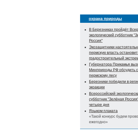
охрана природы
В Березниках пройдёт Все
экологический субботник "
Россия"
Экозащитники настоятельн
пермскую власть остановит
градостроительный экстре
Губернатора Прикамья выз
Минприроды РФ обсудить с
пермскому лесу
Березники победили в рег
экоакции
Всероссийский экологическ
субботник "Зелёная Россия
четыре дня
Языком плаката
«Такой конкурс будем пров
ежегодно»