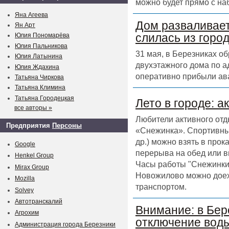
можно будет прямо с на
Яна Агеева
Дом разваливает
Ян Арт
слилась из горо
Юлия Пономарёва
Юлия Пальникова
31 мая, в Березниках о
Юлия Латынина
двухэтажного дома по а
Юлия Ждахина
оперативно прибыли ав
Татьяна Чиркова
Татьяна Климина
Татьяна Городецкая
Лето в городе: а
все авторы »
Любители активного отд
Предприятия
Персоны
«Снежинка». Спортивный
др.) можно взять в прок
Google
перерыва на обед или в
Henkel Group
Часы работы "Снежинки" 
Mirax Group
Новожилово можно доех
Mozilla
транспортом.
Solvey
Автотранскалий
Внимание: в Бер
Агрохим
отключение воды
Администрация города Березники