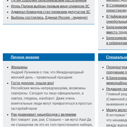
Путин озабочен березниковским расселением
В Соликамск
Игорь Папков выбран первым вице-спикером ЗС
перестрелку
Адмирал Комоедов стал пермским депутатом ЗС
В Чайковско
Выборы состоялись, Единая Россия - лидирует
онкобольны
Березникове
вместо труд
Березниковс
в сибиреязв
Личное мнение
Специальн
Женщины
Прокуратура
Андрей Лучников о том, что Международный
поручению 
женский день – правильный праздник
В Березника
Гости дорогие, пошли вон!
микрорайон
Российская жизнь непредсказуема, возможны
Редакция га
сюрпризы. Сегодня ты лицо официальное, а
Главный ред
завтра, глядишь, наоборот. Даже очень
(Сивинской 
влиятельные люди могут превратиться в простых
выживания 
гастарбайтеров
Между молот
Рак уравнивает нищебродов с великими
В интервью 
Вот говорят: рак, рак. Страшно – аж жуть! Ааа! Да
что ненавид
не страшилка ли это из того простенького набора,
между журна