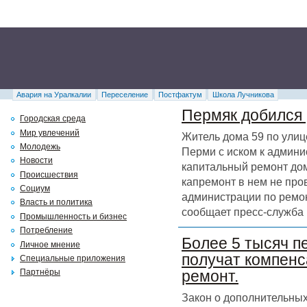
Авария на Уралкалии
Переселение
Постфактум
Школа Лучникова
Пермяк добился 
Городская среда
Мир увлечений
Житель дома 59 по улиц
Молодежь
Перми с иском к админи
Новости
капитальный ремонт дома
Происшествия
капремонт в нем не про
Социум
администрации по ремон
Власть и политика
сообщает пресс-служба 
Промышленность и бизнес
Потребление
Более 5 тысяч п
Личное мнение
получат компенс
Специальные приложения
Партнёры
ремонт.
Закон о дополнительных