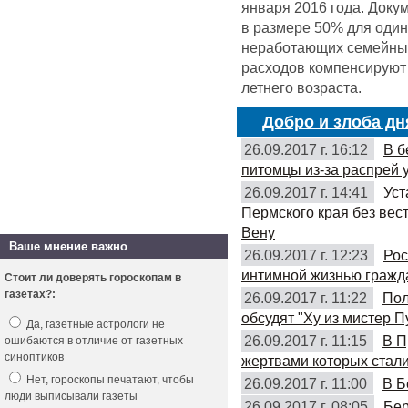
января 2016 года. Доку
в размере 50% для оди
неработающих семейных 
расходов компенсируют 
летнего возраста.
Добро и злоба дн
26.09.2017 г. 16:12
В б
питомцы из-за распрей 
26.09.2017 г. 14:41
Уст
Пермского края без вес
Вену
Ваше мнение важно
26.09.2017 г. 12:23
Рос
интимной жизнью гражд
Стоит ли доверять гороскопам в
газетах?:
26.09.2017 г. 11:22
Пол
обсудят "Ху из мистер П
Да, газетные астрологи не
26.09.2017 г. 11:15
В П
ошибаются в отличие от газетных
синоптиков
жертвами которых стали
Нет, гороскопы печатают, чтобы
26.09.2017 г. 11:00
В Б
люди выписывали газеты
26.09.2017 г. 08:05
Бер