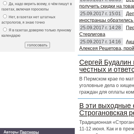
Да, надо верить всему, о чём пишут в
получить скидки на това
газетах, включая гороскопы
25.09.2017 г. 15:01
Деп
Нет, в газетах нет штатных
иностранцы обратились 
астрологов, я знаю точно
25.09.2017 г. 14:28
Пер
Я в газетах доверяю только лунному
Стерлигова
календарю
25.09.2017 г. 14:16
Акц
Алексея Решетова, прой
Сергей Будалин 
честных и ответ
В Пермском крае по ма
уголовные дела о хищен
граждан для оплаты ком
В эти выходные 
Строгановская р
Традиционная «Строгано
11-12 июня. Как и в пр
Авторы
Партнеры