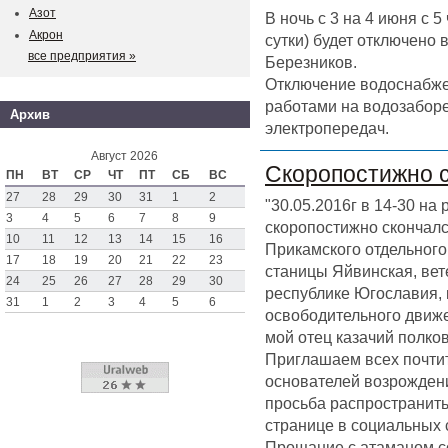
Азот
В ночь с 3 на 4 июня с 
Акрон
сутки) будет отключено
все предприятия »
Березников.
Отключение водоснабже
работами на водозаборе
Архив
электропередач.
Август 2026
Скоропостижно 
ПН
ВТ
СР
ЧТ
ПТ
СБ
ВС
27
28
29
30
31
1
2
"30.05.2016г в 14-30 на
3
4
5
6
7
8
9
скоропостижно скончал
10
11
12
13
14
15
16
Прикамского отдельного 
17
18
19
20
21
22
23
станицы Яйвинская, вет
24
25
26
27
28
29
30
республике Югославия,
31
1
2
3
4
5
6
освободительного движен
мой отец казачий полк
Приглашаем всех почтит
основателей возрождени
просьба распространить
странице в социальных 
Прощание с атаманом со