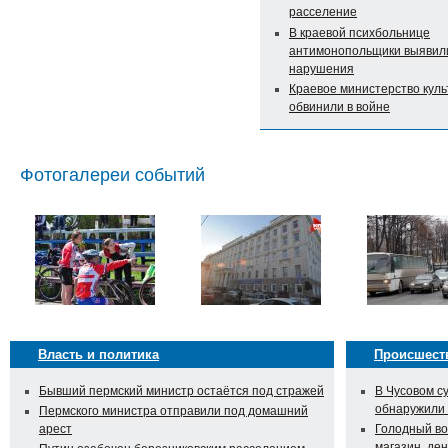
расселение
В краевой психбольнице
антимонопольщики выявил
нарушения
Краевое министерство кул
обвинили в войне
Фотогалереи событий
Власть и политика
Происшест
Бывший пермский министр остаётся под стражей
В Чусовом с
обнаружили
Пермского министра отправили под домашний
арест
Голодный во
магазин, ден