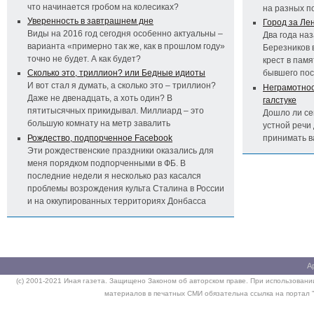
что начинается гробом на колесиках?
на разных п
Уверенность в завтрашнем дне
Город за Ле
Виды на 2016 год сегодня особенно актуальны –
Два года на
варианта «примерно так же, как в прошлом году»
Березников 
точно не будет. А как будет?
крест в пам
Сколько это, триллион? или Бедные идиоты
бывшего по
И вот стал я думать, а сколько это – триллион?
Неграмотност
Даже не двенадцать, а хоть один? В
галстуке
пятитысячных прикидывал. Миллиард – это
Дошло ли се
большую комнату на метр завалить
устной речи 
Рождество, подпорченное Facebook
принимать 
Эти рождественские праздники оказались для
меня порядком подпорченными в ФБ. В
последние недели я несколько раз касался
проблемы возрождения культа Сталина в России
и на оккупированных территориях Донбасса
А
(c) 2001-2021 Иная газета. Защищено Законом об авторском праве. При использовании
материалов в печатных СМИ обязательна ссылка на портал