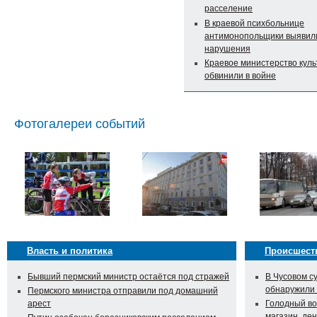
расселение
В краевой психбольнице
антимонопольщики выявил
нарушения
Краевое министерство кул
обвинили в войне
Фотогалереи событий
Власть и политика
Происшест
Бывший пермский министр остаётся под стражей
В Чусовом с
обнаружили
Пермского министра отправили под домашний
арест
Голодный во
магазин, ден