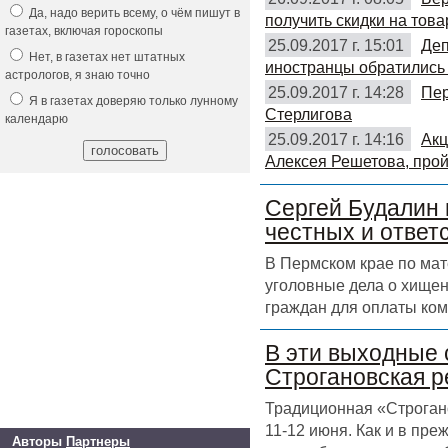
Да, надо верить всему, о чём пишут в
получить скидки на това
газетах, включая гороскопы
25.09.2017 г. 15:01
Деп
Нет, в газетах нет штатных
иностранцы обратились 
астрологов, я знаю точно
25.09.2017 г. 14:28
Пер
Я в газетах доверяю только лунному
Стерлигова
календарю
25.09.2017 г. 14:16
Акц
Алексея Решетова, прой
Сергей Будалин 
честных и ответ
В Пермском крае по ма
уголовные дела о хищен
граждан для оплаты ком
В эти выходные 
Строгановская р
Традиционная «Строгано
11-12 июня. Как и в пр
Авторы
Партнеры