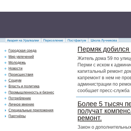
Авария на Уралкалии
Переселение
Постфактум
Школа Лучникова
Пермяк добился 
Городская среда
Мир увлечений
Житель дома 59 по улиц
Молодежь
Перми с иском к админи
Новости
капитальный ремонт дома
Происшествия
капремонт в нем не про
Социум
администрации по ремон
Власть и политика
сообщает пресс-служба 
Промышленность и бизнес
Потребление
Более 5 тысяч п
Личное мнение
получат компенс
Специальные приложения
Партнёры
ремонт.
Закон о дополнительных