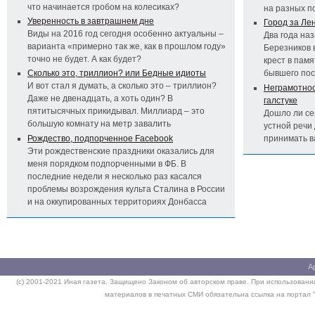
что начинается гробом на колесиках?
на разных п
Уверенность в завтрашнем дне
Город за Ле
Виды на 2016 год сегодня особенно актуальны –
Два года на
варианта «примерно так же, как в прошлом году»
Березников 
точно не будет. А как будет?
крест в пам
Сколько это, триллион? или Бедные идиоты
бывшего по
И вот стал я думать, а сколько это – триллион?
Неграмотност
Даже не двенадцать, а хоть один? В
галстуке
пятитысячных прикидывал. Миллиард – это
Дошло ли се
большую комнату на метр завалить
устной речи 
Рождество, подпорченное Facebook
принимать 
Эти рождественские праздники оказались для
меня порядком подпорченными в ФБ. В
последние недели я несколько раз касался
проблемы возрождения культа Сталина в России
и на оккупированных территориях Донбасса
А
(c) 2001-2021 Иная газета. Защищено Законом об авторском праве. При использовании
материалов в печатных СМИ обязательна ссылка на портал