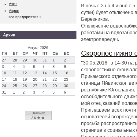
Азот
В ночь с 3 на 4 июня с 
Акрон
сутки) будет отключено
все предприятия »
Березников.
Отключение водоснабже
работами на водозаборе
Архив
электропередач.
Август 2026
Скоропостижно 
ПН
ВТ
СР
ЧТ
ПТ
СБ
ВС
27
28
29
30
31
1
2
"30.05.2016г в 14-30 на
3
4
5
6
7
8
9
скоропостижно скончал
10
11
12
13
14
15
16
Прикамского отдельного 
17
18
19
20
21
22
23
станицы Яйвинская, вет
24
25
26
27
28
29
30
республике Югославия,
31
1
2
3
4
5
6
освободительного движен
мой отец казачий полк
Приглашаем всех почтит
основателей возрождени
просьба распространить
странице в социальных 
Прощание с атаманом со