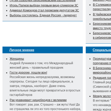
Путин озабочен березниковским расселением
В Соликамск
Игорь Папков выбран первым вице-спикером ЗС
перестрелку
Адмирал Комоедов стал пермским депутатом ЗС
В Чайковско
Выборы состоялись, Единая Россия - лидирует
онкобольны
Березникове
вместо труд
Березниковс
в сибиреязв
Личное мнение
Специальн
Женщины
Прокуратура
Андрей Лучников о том, что Международный
поручению 
женский день – правильный праздник
В Березника
Гости дорогие, пошли вон!
микрорайон
Российская жизнь непредсказуема, возможны
Редакция га
сюрпризы. Сегодня ты лицо официальное, а
Главный ред
завтра, глядишь, наоборот. Даже очень
(Сивинской 
влиятельные люди могут превратиться в простых
выживания 
гастарбайтеров
Между молот
Рак уравнивает нищебродов с великими
В интервью 
Вот говорят: рак, рак. Страшно – аж жуть! Ааа! Да
что ненавид
не страшилка ли это из того простенького набора,
между журна