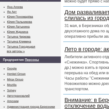
можно будет прямо с на
Яна Агеева
Дом разваливает
Ян Арт
слилась из горо
Юлия Пономарёва
Юлия Пальникова
31 мая, в Березниках о
Юлия Латынина
двухэтажного дома по а
Юлия Ждахина
оперативно прибыли ав
Татьяна Чиркова
Татьяна Климина
Татьяна Городецкая
Лето в городе: а
все авторы »
Любители активного отд
Предприятия
Персоны
«Снежинка». Спортивный
др.) можно взять в прок
Google
перерыва на обед или в
Henkel Group
Часы работы "Снежинки" 
Mirax Group
Новожилово можно доех
Mozilla
транспортом.
Solvey
Автотранскалий
Внимание: в Бер
Агрохим
отключение воды
Администрация города Березники