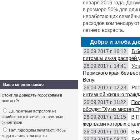
января 2016 года. Доку
в размере 50% для оди
неработающих семейных 
расходов компенсируют 
летнего возраста.
Добро и злоба дн
26.09.2017 г. 16:12
В б
питомцы из-за распрей 
26.09.2017 г. 14:41
Уст
Пермского края без вес
Вену
Ваше мнение важно
26.09.2017 г. 12:23
Рос
интимной жизнью гражд
Стоит ли доверять гороскопам в
газетах?:
26.09.2017 г. 11:22
Пол
обсудят "Ху из мистер П
Да, газетные астрологи не
26.09.2017 г. 11:15
В П
ошибаются в отличие от газетных
синоптиков
жертвами которых стали
Нет, гороскопы печатают, чтобы
26.09.2017 г. 11:00
В Б
люди выписывали газеты
26.09.2017 г. 08:05
Бер