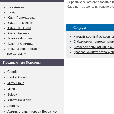
березниковского образования п
базе центра дополнительного о
Яна Агеева
Ян Арт
Юлия Пономарёва
Юлия Пальникова
Социум
Юлия Латынина
Юлия Ждахина
Каждый десятый рожденный
Татьяна Чиркова
С Уралкалия попросят мил
Татьяна Климина
В краевой психбольнице а
Татьяна Городецкая
Краевое министерство куль
все авторы »
Предприятия
Персоны
Google
Henkel Group
Mirax Group
Mozilla
Solvey
Автотранскалий
Агрохим
Администрация города Березники