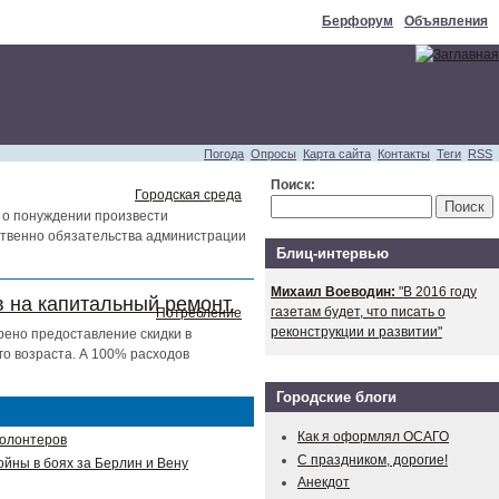
Берфорум
Объявления
Погода
Опросы
Карта сайта
Контакты
Теги
RSS
Поиск:
Городская среда
 о понуждении произвести
тственно обязательства администрации
Блиц-интервью
Михаил Воеводин:
"В 2016 году
 на капитальный ремонт.
газетам будет, что писать о
Потребление
реконструкции и развитии"
рено предоставление скидки в
о возраста. А 100% расходов
Городские блоги
Как я оформлял ОСАГО
волонтеров
С праздником, дорогие!
ойны в боях за Берлин и Вену
Анекдот