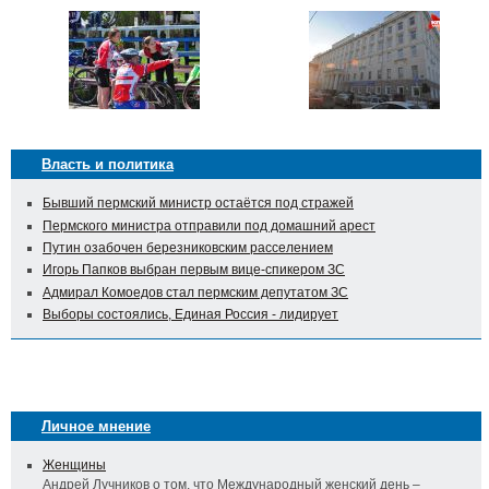
Власть и политика
Бывший пермский министр остаётся под стражей
Пермского министра отправили под домашний арест
Путин озабочен березниковским расселением
Игорь Папков выбран первым вице-спикером ЗС
Адмирал Комоедов стал пермским депутатом ЗС
Выборы состоялись, Единая Россия - лидирует
Личное мнение
Женщины
Андрей Лучников о том, что Международный женский день –