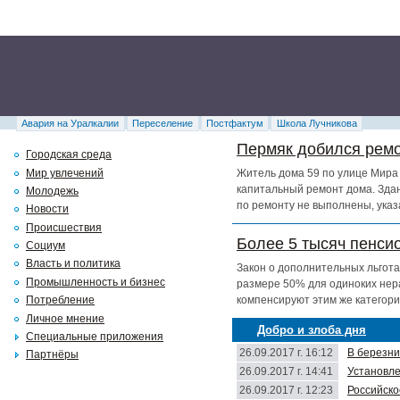
Авария на Уралкалии
Переселение
Постфактум
Школа Лучникова
Пермяк добился ремо
Городская среда
Мир увлечений
Житель дома 59 по улице Мира 
капитальный ремонт дома. Здан
Молодежь
по ремонту не выполнены, указ
Новости
Происшествия
Более 5 тысяч пенси
Социум
Власть и политика
Закон о дополнительных льгота
Промышленность и бизнес
размере 50% для одиноких нер
компенсируют этим же категори
Потребление
Личное мнение
Добро и злоба дня
Специальные приложения
26.09.2017 г. 16:12
В березни
Партнёры
26.09.2017 г. 14:41
Установле
26.09.2017 г. 12:23
Российско