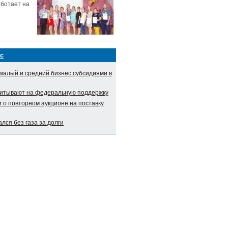
аботает на
с
малый и средний бизнес субсидиями в
итывают на федеральную поддержку
о повторном аукционе на поставку
лся без газа за долги