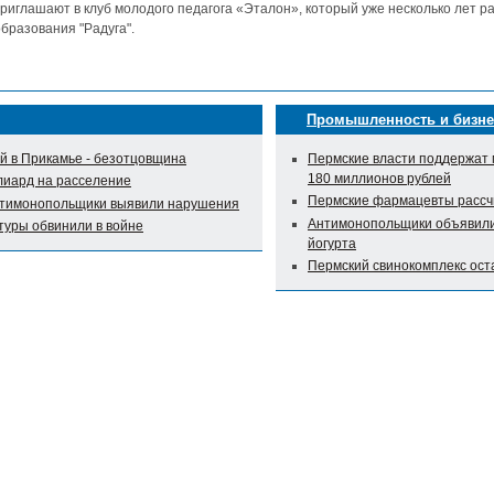
риглашают в клуб молодого педагога «Эталон», который уже несколько лет р
бразования "Радуга".
Промышленность и бизне
 в Прикамье - безотцовщина
Пермские власти поддержат 
180 миллионов рублей
лиард на расселение
Пермские фармацевты рассч
нтимонопольщики выявили нарушения
Антимонопольщики объявили 
туры обвинили в войне
йогурта
Пермский свинокомплекс оста