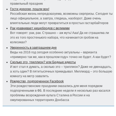
правильный праздник
Гости дорогие, пошли вон!
Российская жизнь непредсказуема, возможны сюрпризы. Сегодня ты
лицо официальное, а завтра, глядишь, наоборот. Даже очень
влиятельные люди могут превратиться в простых гастарбайтеров
Рак уравнивает нищебродов с великими
Вот говорят: рак, рак. Страшно – аж жуть! Ааа! Да не страшилка ли
это из того простенького набора, что начинается гробом на
колесиках?
Уверенность в завтрашнем дне
Виды на 2016 год сегодня особенно актуальны – варианта
«примерно так же, как в прошлом году» точно не будет. А как будет?
Сколько это, триллион? или Бедные идиоты
И вот стал я думать, а сколько это – триллион? Даже не двенадцать,
а хоть один? В пятитысячных прикидывал. Миллиард – это большую
комнату на метр завалить
Рождество, подпорченное Facebook
Эти рождественские праздники оказались для меня порядком
подпорченными в ФБ. В последние недели я несколько раз касался
проблемы возрождения культа Сталина в России и на
оккупированных территориях Донбасса