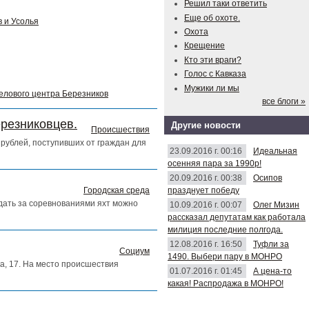
Решил таки ответить
Еще об охоте.
 и Усолья
Охота
Крещение
Кто эти враги?
Голос с Кавказа
Мужики ли мы
делового центра Березников
все блоги »
ерезниковцев.
Другие новости
Происшествия
рублей, поступивших от граждан для
23.09.2016 г. 00:16
Идеальная
осенняя пара за 1990р!
20.09.2016 г. 00:38
Осипов
празднует победу
Городская среда
юдать за соревнованиями яхт можно
10.09.2016 г. 00:07
Олег Мизин
рассказал депутатам как работала
милиция последние полгода.
12.08.2016 г. 16:50
Туфли за
Социум
1490. Выбери пару в МОНРО
а, 17. На место происшествия
01.07.2016 г. 01:45
А цена-то
какая! Распродажа в МОНРО!