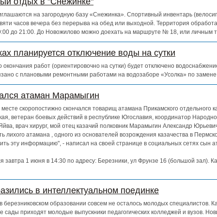
ный отдых в "Снежинке"
глашаются на загородную базу «Снежинка». Спортивный инвентарь (велосипе
евяти часов вечера без перерыва на обед или выходной. Территория обработ
 9:00 до 21:00. До Новожилово можно доехать на маршруте № 18, или личным 
ках планируется отключение воды на сутки
 до окончания работ (ориентировочно на сутки) будет отключено водоснабжен
зано с плановыми ремонтными работами на водозаборе «Усолка» по замене
чался атаман Марамыгин
ем месте скоропостижно скончался товарищ атамана Прикамского отдельного к
кая, ветеран боевых действий в республике Югославия, координатор Народно
Яйва, врач хирург, мой отец казачий полковник Марамыгин Александр Юрьевич
ь лихого атамана , одного из основателей возрождения казачества в Пермско
ть эту информацию", - написал на своей странице в социальных сетях сын 
 завтра 1 июня в 14:30 по адресу: Березники, ул Фрунзе 16 (большой зал). К
азились в интеллектуальном поединке
о в березниковском образовании совсем не осталось молодых специалистов. К
е сады приходят молодые выпускники педагогических колледжей и вузов. Нов