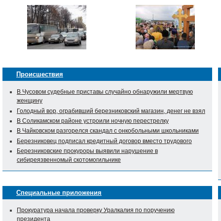
Происшествия
В Чусовом судебные приставы случайно обнаружили мертвую
женщину
Голодный вор, ограбивший березниковский магазин, денег не взял
В Соликамском районе устроили ночную перестрелку
В Чайковском разгорелся скандал с онкобольными школьниками
Березниковец подписал кредитный договор вместо трудового
Березниковские прокуроры выявили нарушение в
сибиреязвенномый скотомогильнике
Специальные приложения
Прокуратура начала проверку Уралкалия по поручению
президента