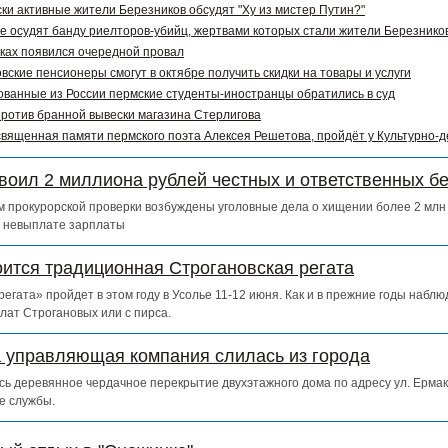
ки активные жители Березников обсудят "Ху из мистер Путин?"
е осудят банду риелторов-убийц, жертвами которых стали жители Березников
ках появился очередной провал
вские пенсионеры смогут в октябре получить скидки на товары и услуги
ванные из России пермские студенты-иностранцы обратились в суд
ротив бранной вывески магазина Стерлигова
священная памяти пермского поэта Алексея Решетова, пройдёт у Культурно-
воил 2 миллиона рублей честных и ответственных б
 прокурорской проверки возбуждены уголовные дела о хищении более 2 млн 
о невыплате зарплаты
оится традиционная Строгановская регата
егата» пройдет в этом году в Усолье 11-12 июня. Как и в прежние годы набл
лат Строгановых или с пирса.
а управляющая компания слилась из города
сь деревянное чердачное перекрытие двухэтажного дома по адресу ул. Ермак
е службы.