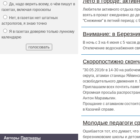
Лето в городе: актив
Да, надо верить всему, о чём пишут в
Любители активного отдыха при
газетах, включая гороскопы
взять в прокат ежедневно до д
Нет, в газетах нет штатных
"Снежинки" в летний период: с
астрологов, я знаю точно
Я в газетах доверяю только лунному
Внимание: в Березни
календарю
В ночь с 3 на 4 июня с 5 часов
Отключение водоснабжения свя
Скоропостижно скон
"30.05.2016г в 14-30 на рабоч
округа, атаман станицы Яйвинс
освободительного движения п. 
Приглашаем всех почтить памят
Огромная просьба распространи
Антон Марамыгин.
Прощание с атаманом состоится
в Казачей справе.
Молодые педагоги ср
Ошибается тот, кто думает, чт
березниковские школы и детски
Авторы
Партнеры