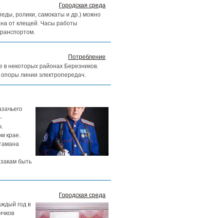
Городская среда
ды, ролики, самокаты и др.) можно
ана от клещей. Часы работы
транспортом.
Потребление
ие в некоторых районах Березников.
 опоры линии электропередач.
азачьего
-
.
м крае.
атамана
азакам быть
Городская среда
аждый год в
ичков