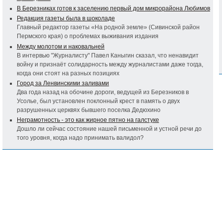
В Березниках готов к заселению первый дом микрорайона Любимов
Редакция газеты была в шоколаде
Главный редактор газеты «На родной земле» (Сивинской район
Пермского края) о проблемах выживания издания
Между молотом и наковальней
В интервью "Журналисту" Павел Каныгин сказал, что ненавидит
войну и признаёт солидарность между журналистами даже тогда,
когда они стоят на разных позициях
Город за Ленвинскими заливами
Два года назад на обочине дороги, ведущей из Березников в
Усолье, был установлен поклонный крест в память о двух
разрушенных церквях бывшего поселка Дедюхино
Неграмотность - это как жирное пятно на галстуке
Дошло ли сейчас состояние нашей письменной и устной речи до
того уровня, когда надо принимать валидол?