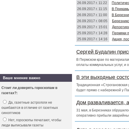
26.09.2017 г. 11:22
Политичес
26.09.2017 г. 11:15
В Прикамь
26.09.2017 г. 11:00
В Березни
26.09.2017 г. 08:05
Березнико
25.09.2017 г. 15:01
Депортиро
25.09.2017 г. 14:28
Пермяки п
25.09.2017 г. 14:16
Акция, по
Сергей Будалин прис
В Пермском крае по материалам
оплаты коммунальных услуг, и 
В эти выходные сост
Ваше мнение важно
Традиционная «Строгановская р
Стоит ли доверять гороскопам в
будет прямо с набережной у Па
газетах?:
Дом разваливается, 
Да, газетные астрологи не
ошибаются в отличие от газетных
31 мая, в Березниках обрушило
синоптиков
оперативно прибыли аварийны
Нет, гороскопы печатают, чтобы
люди выписывали газеты