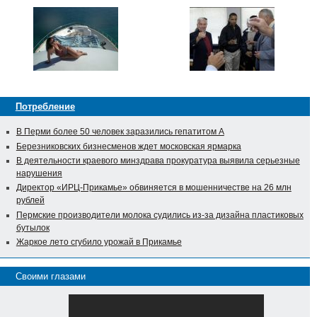
Потребление
В Перми более 50 человек заразились гепатитом А
Березниковских бизнесменов ждет московская ярмарка
В деятельности краевого минздрава прокуратура выявила серьезные
нарушения
Директор «ИРЦ-Прикамье» обвиняется в мошенничестве на 26 млн
рублей
Пермские производители молока судились из-за дизайна пластиковых
бутылок
Жаркое лето сгубило урожай в Прикамье
Своими глазами