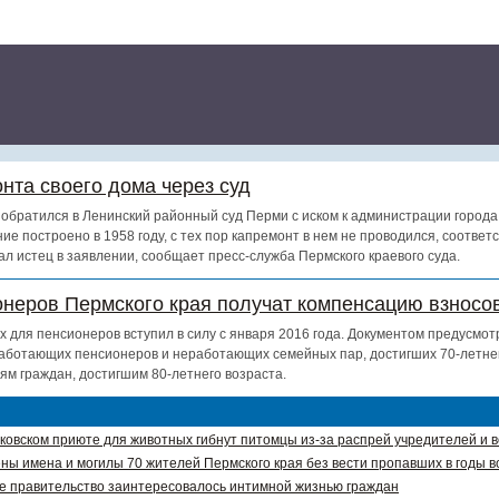
нта своего дома через суд
обратился в Ленинский районный суд Перми с иском к администрации города
ие построено в 1958 году, с тех пор капремонт в нем не проводился, соотве
ал истец в заявлении, сообщает пресс-служба Пермского краевого суда.
онеров Пермского края получат компенсацию взносов
х для пенсионеров вступил в силу с января 2016 года. Документом предусмот
аботающих пенсионеров и неработающих семейных пар, достигших 70-летнег
ям граждан, достигшим 80-летнего возраста.
ковском приюте для животных гибнут питомцы из-за распрей учредителей и 
ны имена и могилы 70 жителей Пермского края без вести пропавших в годы в
е правительство заинтересовалось интимной жизнью граждан