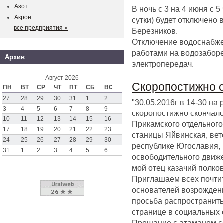
Азот
В ночь с 3 на 4 июня с 
Акрон
сутки) будет отключено
все предприятия »
Березников.
Отключение водоснабже
работами на водозаборе
Архив
электропередач.
Август 2026
Скоропостижно 
ПН
ВТ
СР
ЧТ
ПТ
СБ
ВС
27
28
29
30
31
1
2
"30.05.2016г в 14-30 на
3
4
5
6
7
8
9
скоропостижно скончал
10
11
12
13
14
15
16
Прикамского отдельного 
17
18
19
20
21
22
23
станицы Яйвинская, вет
24
25
26
27
28
29
30
республике Югославия,
31
1
2
3
4
5
6
освободительного движен
мой отец казачий полк
Приглашаем всех почтит
основателей возрождени
просьба распространить
странице в социальных 
Прощание с атаманом со