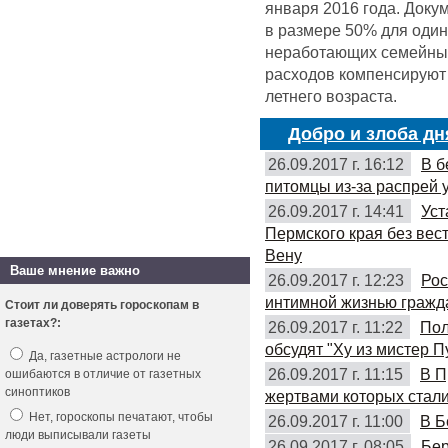
января 2016 года. Доку
в размере 50% для оди
неработающих семейных 
расходов компенсируют 
летнего возраста.
Добро и злоба дн
26.09.2017 г. 16:12
В б
питомцы из-за распрей 
26.09.2017 г. 14:41
Уст
Пермского края без вес
Вену
Ваше мнение важно
26.09.2017 г. 12:23
Рос
интимной жизнью гражд
Стоит ли доверять гороскопам в
газетах?:
26.09.2017 г. 11:22
Пол
обсудят "Ху из мистер П
Да, газетные астрологи не
26.09.2017 г. 11:15
В П
ошибаются в отличие от газетных
синоптиков
жертвами которых стали
Нет, гороскопы печатают, чтобы
26.09.2017 г. 11:00
В Б
люди выписывали газеты
26.09.2017 г. 08:05
Бер