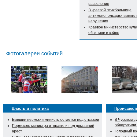
расселение
В краевой психбольнице
антимонопольщики выявил
нарушения
Краевое министерство кул
обвинили в войне
Фотогалереи событий
Власть и политика
Происшест
Бывший пермский министр остаётся под стражей
В Чусовом с
обнаружили
Пермского министра отправили под домашний
арест
Голодный во
магазин, ден