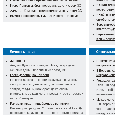
Путин озабочен березниковским расселением
В Соликамск
Игорь Папков выбран первым вице-спикером ЗС
перестрелку
Адмирал Комоедов стал пермским депутатом ЗС
В Чайковско
Выборы состоялись, Единая Россия - лидирует
онкобольны
Березникове
вместо труд
Березниковс
в сибиреязв
Личное мнение
Специальн
Женщины
Прокуратура
Андрей Лучников о том, что Международный
поручению 
женский день – правильный праздник
В Березника
Гости дорогие, пошли вон!
микрорайон
Российская жизнь непредсказуема, возможны
Редакция га
сюрпризы. Сегодня ты лицо официальное, а
Главный ред
завтра, глядишь, наоборот. Даже очень
(Сивинской 
влиятельные люди могут превратиться в простых
выживания 
гастарбайтеров
Между молот
Рак уравнивает нищебродов с великими
В интервью 
Вот говорят: рак, рак. Страшно – аж жуть! Ааа! Да
что ненавид
не страшилка ли это из того простенького набора,
между журна