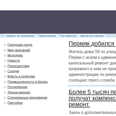
Авария на Уралкалии
Переселение
Постфактум
Школа Лучникова
Пермяк добился 
Городская среда
Мир увлечений
Житель дома 59 по улиц
Молодежь
Перми с иском к админи
Новости
капитальный ремонт дома
Происшествия
капремонт в нем не про
Социум
администрации по ремон
Власть и политика
сообщает пресс-служба 
Промышленность и бизнес
Потребление
Более 5 тысяч п
Личное мнение
получат компенс
Специальные приложения
Партнёры
ремонт.
Закон о дополнительных