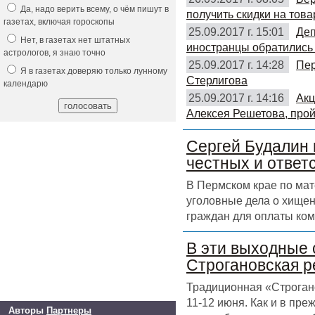
Да, надо верить всему, о чём пишут в
получить скидки на това
газетах, включая гороскопы
25.09.2017 г. 15:01
Деп
Нет, в газетах нет штатных
иностранцы обратились 
астрологов, я знаю точно
25.09.2017 г. 14:28
Пер
Я в газетах доверяю только лунному
Стерлигова
календарю
25.09.2017 г. 14:16
Акц
Алексея Решетова, прой
Сергей Будалин 
честных и ответ
В Пермском крае по ма
уголовные дела о хищен
граждан для оплаты ком
В эти выходные 
Строгановская р
Традиционная «Строгано
11-12 июня. Как и в пр
Авторы
Партнеры