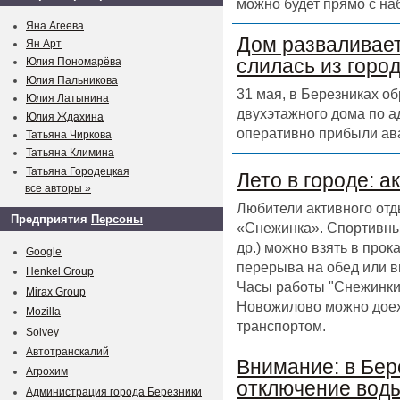
можно будет прямо с на
Яна Агеева
Дом разваливает
Ян Арт
слилась из горо
Юлия Пономарёва
Юлия Пальникова
31 мая, в Березниках о
Юлия Латынина
двухэтажного дома по а
Юлия Ждахина
оперативно прибыли ав
Татьяна Чиркова
Татьяна Климина
Татьяна Городецкая
Лето в городе: а
все авторы »
Любители активного отд
Предприятия
Персоны
«Снежинка». Спортивный
др.) можно взять в прок
Google
перерыва на обед или в
Henkel Group
Часы работы "Снежинки" 
Mirax Group
Новожилово можно доех
Mozilla
транспортом.
Solvey
Автотранскалий
Внимание: в Бер
Агрохим
отключение воды
Администрация города Березники