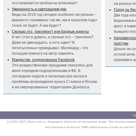
что начинается гробом на колесиках?
на разных п
Уверенность в завтрашнем дне
Город за Ле
Виды на 2016 год сегодня особенно актуальны –
Два года на
варианта «примерно так же, как в прошлом году»
Березников 
точно не будет. А как будет?
крест в пам
Сколько это, триллион? или Бедные идиоты
бывшего по
И вот стал я думать, а сколько это – триллион?
Неграмотност
Даже не двенадцать, а хоть один? В
галстуке
пятитысячных прикидывал. Миллиард – это
Дошло ли се
большую комнату на метр завалить
устной речи 
Рождество, подпорченное Facebook
принимать 
Эти рождественские праздники оказались для
меня порядком подпорченными в ФБ. В
последние недели я несколько раз касался
проблемы возрождения культа Сталина в России
и на оккупированных территориях Донбасса
А
(c) 2001-2021 Иная газета. Защищено Законом об авторском праве. При использовании
материалов в печатных СМИ обязательна ссылка на портал