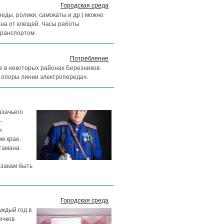
Городская среда
ды, ролики, самокаты и др.) можно
ана от клещей. Часы работы
транспортом.
Потребление
ие в некоторых районах Березников.
 опоры линии электропередач.
азачьего
-
.
м крае.
атамана
азакам быть
Городская среда
аждый год в
ичков