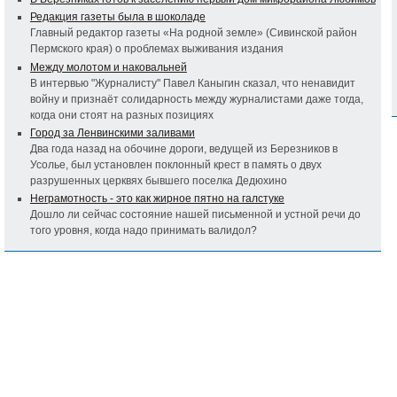
Редакция газеты была в шоколаде
Главный редактор газеты «На родной земле» (Сивинской район
Пермского края) о проблемах выживания издания
Между молотом и наковальней
В интервью "Журналисту" Павел Каныгин сказал, что ненавидит
войну и признаёт солидарность между журналистами даже тогда,
когда они стоят на разных позициях
Город за Ленвинскими заливами
Два года назад на обочине дороги, ведущей из Березников в
Усолье, был установлен поклонный крест в память о двух
разрушенных церквях бывшего поселка Дедюхино
Неграмотность - это как жирное пятно на галстуке
Дошло ли сейчас состояние нашей письменной и устной речи до
того уровня, когда надо принимать валидол?