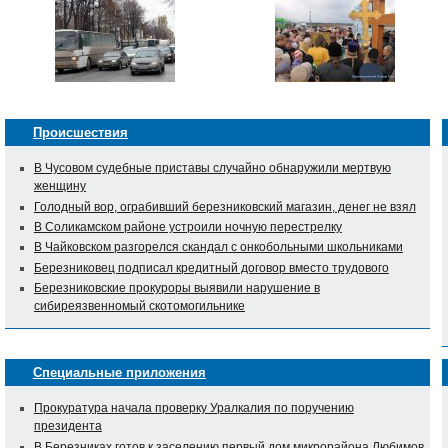
Происшествия
В Чусовом судебные приставы случайно обнаружили мертвую
женщину
Голодный вор, ограбивший березниковский магазин, денег не взял
В Соликамском районе устроили ночную перестрелку
В Чайковском разгорелся скандал с онкобольными школьниками
Березниковец подписал кредитный договор вместо трудового
Березниковские прокуроры выявили нарушение в
сибиреязвенномый скотомогильнике
Специальные приложения
Прокуратура начала проверку Уралкалия по поручению
президента
В Березниках готов к заселению первый дом микрорайона Любимов