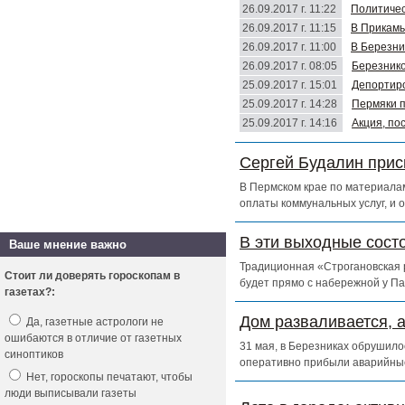
26.09.2017 г. 11:22
Политичес
26.09.2017 г. 11:15
В Прикамь
26.09.2017 г. 11:00
В Березни
26.09.2017 г. 08:05
Березнико
25.09.2017 г. 15:01
Депортиро
25.09.2017 г. 14:28
Пермяки п
25.09.2017 г. 14:16
Акция, по
Сергей Будалин прис
В Пермском крае по материалам
оплаты коммунальных услуг, и 
В эти выходные сост
Ваше мнение важно
Традиционная «Строгановская р
Стоит ли доверять гороскопам в
будет прямо с набережной у Па
газетах?:
Дом разваливается, 
Да, газетные астрологи не
ошибаются в отличие от газетных
31 мая, в Березниках обрушило
синоптиков
оперативно прибыли аварийны
Нет, гороскопы печатают, чтобы
люди выписывали газеты