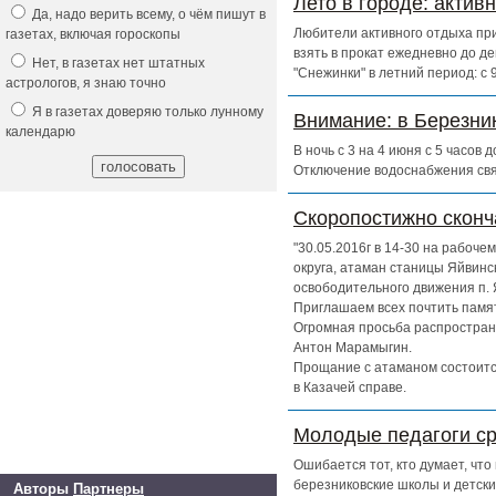
Лето в городе: актив
Да, надо верить всему, о чём пишут в
Любители активного отдыха при
газетах, включая гороскопы
взять в прокат ежедневно до д
Нет, в газетах нет штатных
"Снежинки" в летний период: с
астрологов, я знаю точно
Я в газетах доверяю только лунному
Внимание: в Березни
календарю
В ночь с 3 на 4 июня с 5 часов
Отключение водоснабжения свя
Скоропостижно скон
"30.05.2016г в 14-30 на рабоч
округа, атаман станицы Яйвинс
освободительного движения п. 
Приглашаем всех почтить памят
Огромная просьба распространи
Антон Марамыгин.
Прощание с атаманом состоится
в Казачей справе.
Молодые педагоги ср
Ошибается тот, кто думает, чт
березниковские школы и детски
Авторы
Партнеры