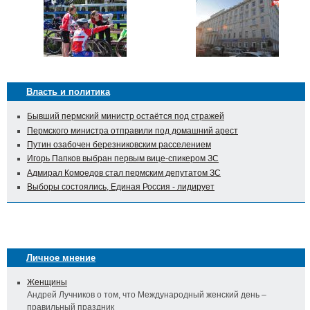
Власть и политика
Бывший пермский министр остаётся под стражей
Пермского министра отправили под домашний арест
Путин озабочен березниковским расселением
Игорь Папков выбран первым вице-спикером ЗС
Адмирал Комоедов стал пермским депутатом ЗС
Выборы состоялись, Единая Россия - лидирует
Личное мнение
Женщины
Андрей Лучников о том, что Международный женский день –
правильный праздник