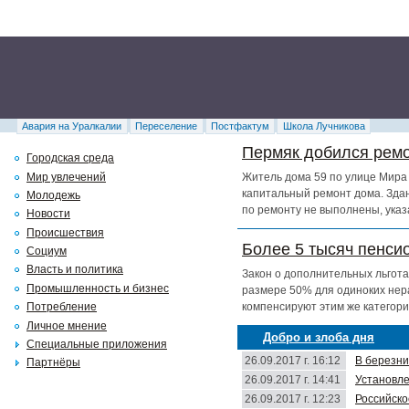
Авария на Уралкалии
Переселение
Постфактум
Школа Лучникова
Пермяк добился ремо
Городская среда
Мир увлечений
Житель дома 59 по улице Мира 
капитальный ремонт дома. Здан
Молодежь
по ремонту не выполнены, указ
Новости
Происшествия
Более 5 тысяч пенси
Социум
Власть и политика
Закон о дополнительных льгота
Промышленность и бизнес
размере 50% для одиноких нер
компенсируют этим же категори
Потребление
Личное мнение
Добро и злоба дня
Специальные приложения
26.09.2017 г. 16:12
В березни
Партнёры
26.09.2017 г. 14:41
Установле
26.09.2017 г. 12:23
Российско