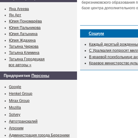
березниковского образования п
базе центра дополнительного о
Яна Агеева
Ян Арт
Юлия Пономарёва
Юлия Пальникова
Социум
Юлия Латынина
Юлия Ждахина
Каждый десятый рожденный
Татьяна Чиркова
С Уралкалия попросят мил
Татьяна Климина
В краевой психбольнице а
Татьяна Городецкая
Краевое министерство куль
все авторы »
Предприятия
Персоны
Google
Henkel Group
Mirax Group
Mozilla
Solvey
Автотранскалий
Агрохим
Администрация города Березники