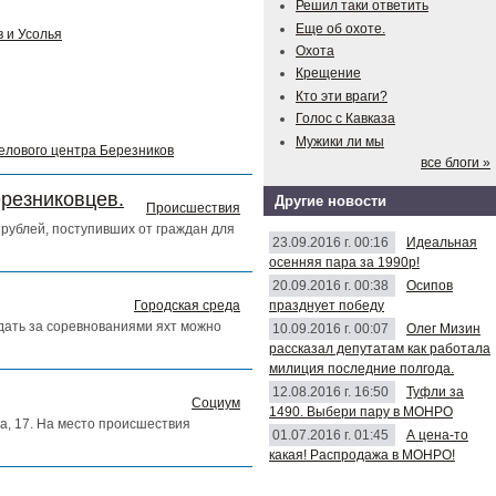
Решил таки ответить
Еще об охоте.
 и Усолья
Охота
Крещение
Кто эти враги?
Голос с Кавказа
Мужики ли мы
делового центра Березников
все блоги »
ерезниковцев.
Другие новости
Происшествия
рублей, поступивших от граждан для
23.09.2016 г. 00:16
Идеальная
осенняя пара за 1990р!
20.09.2016 г. 00:38
Осипов
празднует победу
Городская среда
юдать за соревнованиями яхт можно
10.09.2016 г. 00:07
Олег Мизин
рассказал депутатам как работала
милиция последние полгода.
12.08.2016 г. 16:50
Туфли за
Социум
1490. Выбери пару в МОНРО
а, 17. На место происшествия
01.07.2016 г. 01:45
А цена-то
какая! Распродажа в МОНРО!