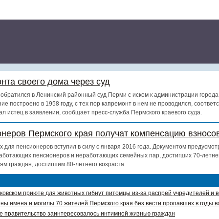
нта своего дома через суд
обратился в Ленинский районный суд Перми с иском к администрации города
ие построено в 1958 году, с тех пор капремонт в нем не проводился, соотве
ал истец в заявлении, сообщает пресс-служба Пермского краевого суда.
онеров Пермского края получат компенсацию взносов
х для пенсионеров вступил в силу с января 2016 года. Документом предусмот
аботающих пенсионеров и неработающих семейных пар, достигших 70-летнег
ям граждан, достигшим 80-летнего возраста.
ковском приюте для животных гибнут питомцы из-за распрей учредителей и 
ны имена и могилы 70 жителей Пермского края без вести пропавших в годы в
е правительство заинтересовалось интимной жизнью граждан