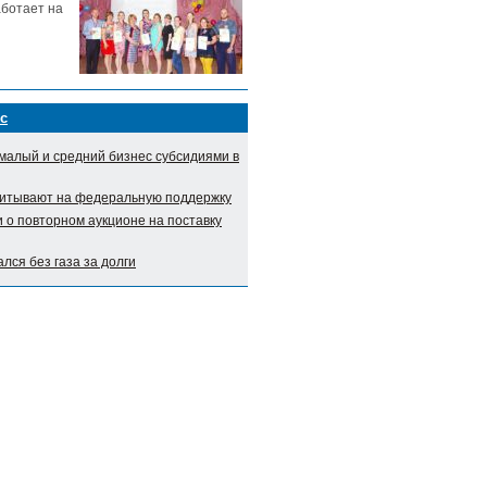
аботает на
с
малый и средний бизнес субсидиями в
итывают на федеральную поддержку
о повторном аукционе на поставку
лся без газа за долги