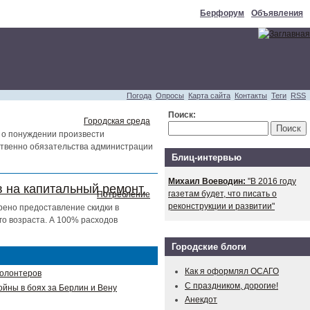
Берфорум
Объявления
Погода
Опросы
Карта сайта
Контакты
Теги
RSS
Поиск:
Городская среда
 о понуждении произвести
тственно обязательства администрации
Блиц-интервью
Михаил Воеводин:
"В 2016 году
 на капитальный ремонт.
газетам будет, что писать о
Потребление
реконструкции и развитии"
рено предоставление скидки в
о возраста. А 100% расходов
Городские блоги
Как я оформлял ОСАГО
волонтеров
С праздником, дорогие!
ойны в боях за Берлин и Вену
Анекдот