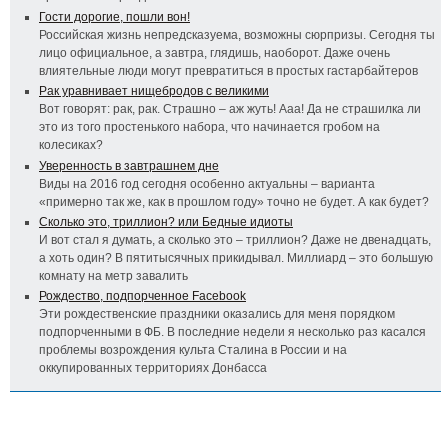
Гости дорогие, пошли вон!
Российская жизнь непредсказуема, возможны сюрпризы. Сегодня ты
лицо официальное, а завтра, глядишь, наоборот. Даже очень
влиятельные люди могут превратиться в простых гастарбайтеров
Рак уравнивает нищебродов с великими
Вот говорят: рак, рак. Страшно – аж жуть! Ааа! Да не страшилка ли
это из того простенького набора, что начинается гробом на
колесиках?
Уверенность в завтрашнем дне
Виды на 2016 год сегодня особенно актуальны – варианта
«примерно так же, как в прошлом году» точно не будет. А как будет?
Сколько это, триллион? или Бедные идиоты
И вот стал я думать, а сколько это – триллион? Даже не двенадцать,
а хоть один? В пятитысячных прикидывал. Миллиард – это большую
комнату на метр завалить
Рождество, подпорченное Facebook
Эти рождественские праздники оказались для меня порядком
подпорченными в ФБ. В последние недели я несколько раз касался
проблемы возрождения культа Сталина в России и на
оккупированных территориях Донбасса