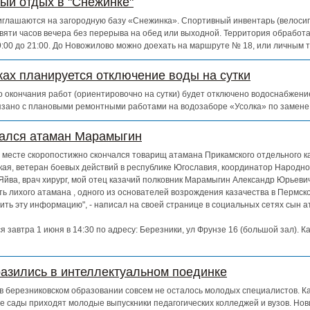
ный отдых в "Снежинке"
глашаются на загородную базу «Снежинка». Спортивный инвентарь (велосипе
евяти часов вечера без перерыва на обед или выходной. Территория обработ
 9:00 до 21:00. До Новожилово можно доехать на маршруте № 18, или личным 
ках планируется отключение воды на сутки
 до окончания работ (ориентировочно на сутки) будет отключено водоснабжен
зано с плановыми ремонтными работами на водозаборе «Усолка» по замене
чался атаман Марамыгин
ем месте скоропостижно скончался товарищ атамана Прикамского отдельного к
кая, ветеран боевых действий в республике Югославия, координатор Народно
Яйва, врач хирург, мой отец казачий полковник Марамыгин Александр Юрьевич
ь лихого атамана , одного из основателей возрождения казачества в Пермско
ть эту информацию", - написал на своей странице в социальных сетях сын 
 завтра 1 июня в 14:30 по адресу: Березники, ул Фрунзе 16 (большой зал). К
азились в интеллектуальном поединке
о в березниковском образовании совсем не осталось молодых специалистов. К
е сады приходят молодые выпускники педагогических колледжей и вузов. Нов