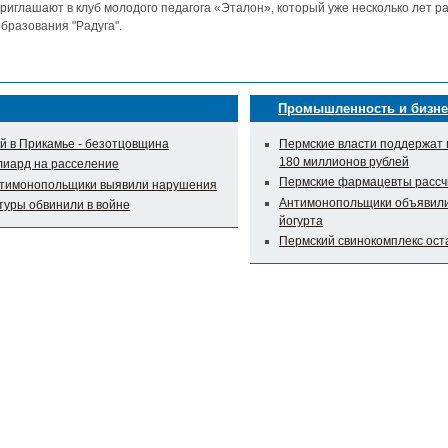
риглашают в клуб молодого педагога «Эталон», который уже несколько лет р
бразования "Радуга".
Промышленность и бизне
 в Прикамье - безотцовщина
Пермские власти поддержат 
180 миллионов рублей
лиард на расселение
Пермские фармацевты рассч
нтимонопольщики выявили нарушения
Антимонопольщики объявили 
туры обвинили в войне
йогурта
Пермский свинокомплекс оста