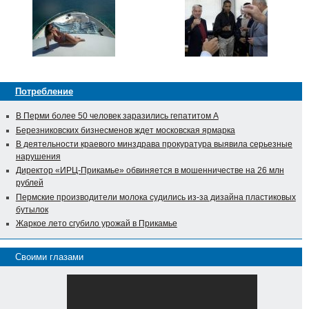
Потребление
В Перми более 50 человек заразились гепатитом А
Березниковских бизнесменов ждет московская ярмарка
В деятельности краевого минздрава прокуратура выявила серьезные
нарушения
Директор «ИРЦ-Прикамье» обвиняется в мошенничестве на 26 млн
рублей
Пермские производители молока судились из-за дизайна пластиковых
бутылок
Жаркое лето сгубило урожай в Прикамье
Своими глазами