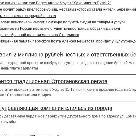
ки активные жители Березников обсудят "Ху из мистер Путин?"
е осудят банду риелторов-убийц, жертвами которых стали жители Березников
ках появился очередной провал
вские пенсионеры смогут в октябре получить скидки на товары и услуги
ванные из России пермские студенты-иностранцы обратились в суд
ротив бранной вывески магазина Стерлигова
священная памяти пермского поэта Алексея Решетова, пройдёт у Культурно-
воил 2 миллиона рублей честных и ответственных б
 прокурорской проверки возбуждены уголовные дела о хищении более 2 млн 
о невыплате зарплаты
оится традиционная Строгановская регата
егата» пройдет в этом году в Усолье 11-12 июня. Как и в прежние годы набл
лат Строгановых или с пирса.
а управляющая компания слилась из города
сь деревянное чердачное перекрытие двухэтажного дома по адресу ул. Ермак
е службы.