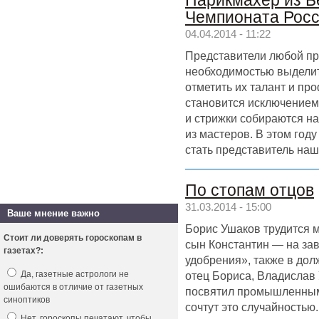
Парикмахер из Б
Чемпионата Рос
04.04.2014 - 11:22
Представители любой пр
необходимостью выделит
отметить их талант и пр
становится исключением
и стрижки собираются на
из мастеров. В этом год
стать представитель наш
По стопам отцов
31.03.2014 - 15:00
Ваше мнение важно
Борис Ушаков трудится м
Стоит ли доверять гороскопам в
сын Константин — на з
газетах?:
удобрения», также в дол
отец Бориса, Владислав
Да, газетные астрологи не
ошибаются в отличие от газетных
посвятил промышленным
синоптиков
сочтут это случайность
Нет, гороскопы печатают, чтобы