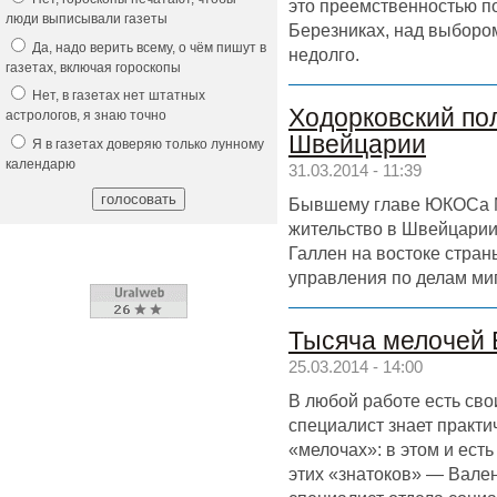
это преемственностью п
люди выписывали газеты
Березниках, над выборо
Да, надо верить всему, о чём пишут в
недолго.
газетах, включая гороскопы
Нет, в газетах нет штатных
Ходорковский пол
астрологов, я знаю точно
Швейцарии
Я в газетах доверяю только лунному
календарю
31.03.2014 - 11:39
Бывшему главе ЮКОСа М
жительство в Швейцарии,
Галлен на востоке стран
управления по делам ми
Тысяча мелочей 
25.03.2014 - 14:00
В любой работе есть св
специалист знает практич
«мелочах»: в этом и есть
этих «знатоков» — Вале