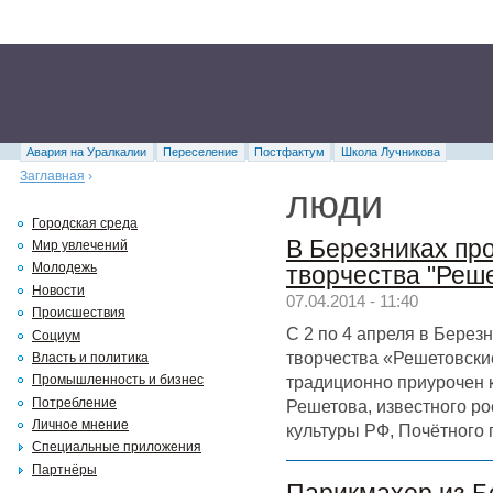
Авария на Уралкалии
Переселение
Постфактум
Школа Лучникова
Заглавная
›
люди
Городская среда
В Березниках пр
Мир увлечений
Молодежь
творчества "Реше
Новости
07.04.2014 - 11:40
Происшествия
С 2 по 4 апреля в Берез
Социум
творчества «Решетовски
Власть и политика
традиционно приурочен 
Промышленность и бизнес
Потребление
Решетова, известного ро
Личное мнение
культуры РФ, Почётного 
Специальные приложения
Партнёры