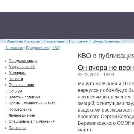
Авария на Уралкалии
Переселение
Постфактум
Школа Лучникова
Заглавная
›
Предприятия
›
КВО
›
КВО в публикаци
Городская среда
Он вчера не вер
Мир увлечений
Молодежь
29.03.2010 - 18:00
Новости
Минута молчания и 10 лет
Происшествия
вернулся из боя будто бы
Социум
неизлечимой временем т
Власть и политика
эмоций, с гнетущими па
Промышленность и бизнес
выдохами рассказывает 
Потребление
Личное мнение
прошлого Сергей Колоди
Специальные приложения
Березниковского ОМОНа, 
Партнёры
марта.