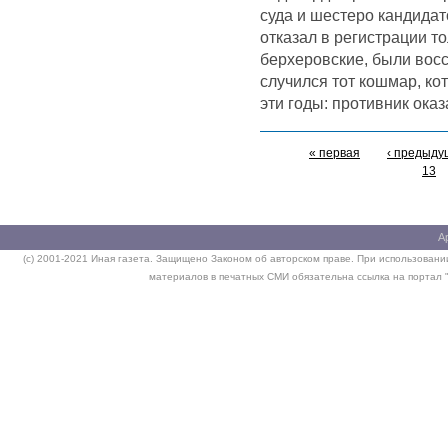
суда и шестеро кандидат
отказал в регистрации то
берхеровские, были вос
случился тот кошмар, ко
эти годы: противник ока
« первая
‹ предыду
13
А
(c) 2001-2021 Иная газета. Защищено Законом об авторском праве. При использовании
материалов в печатных СМИ обязательна ссылка на портал