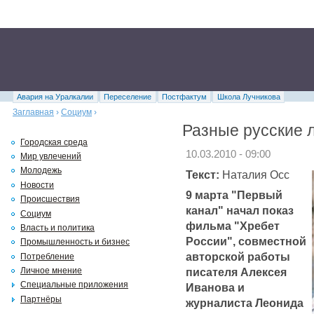
Авария на Уралкалии
Переселение
Постфактум
Школа Лучникова
Заглавная
›
Социум
›
Разные русские 
Городская среда
10.03.2010 - 09:00
Мир увлечений
Молодежь
Текст:
Наталия Осс
Новости
9 марта "Первый
Происшествия
канал" начал показ
Социум
фильма "Хребет
Власть и политика
России", совместной
Промышленность и бизнес
авторской работы
Потребление
писателя Алексея
Личное мнение
Специальные приложения
Иванова и
Партнёры
журналиста Леонида