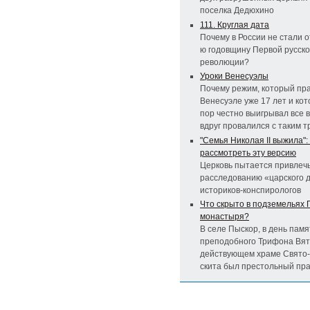
поселка Дедюхино
111. Круглая дата
Почему в России не стали о
ю годовщину Первой русск
революции?
Уроки Венесуэлы
Почему режим, который пра
Венесуэле уже 17 лет и кот
пор честно выигрывал все 
вдруг провалился с таким т
"Семья Николая II выжила":
рассмотреть эту версию
Церковь пытается привлечь
расследованию «царского 
историков-конспирологов
Что скрыто в подземельях 
монастыря?
В селе Пыскор, в день памя
преподобного Трифона Вятс
действующем храме Свято
скита был престольный пр