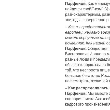
Парфенов
: Как миниму
найдется свой "-изм". У
разнохарактерным, разн
эпизоды, совершенно раз
– Как вы сработались 
европеец, недавно гово
может вернуться на евр
почвенник. Как нашли 
Парфенов
: Обществен
Викторовича Иванова мо
разные люди и предыдущ
обычно говорю: слава бо
той, что неспроста пише
большое богатство Росси
нее смотреть, желая ей 
– Как распределялась
Парфенов
: Мы вместе 
сценария писал Алексей
кадрового произнесения