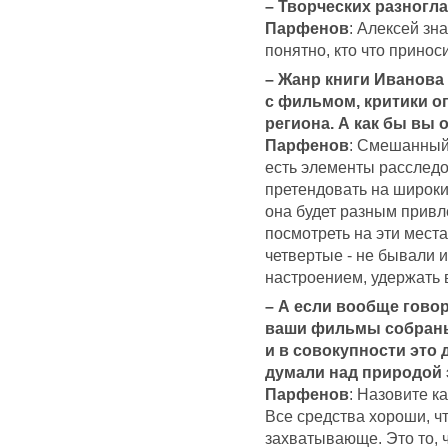
– Творческих разногл
Парфенов
: Алексей зн
понятно, кто что принос
– Жанр книги Иванова
с фильмом, критики о
региона. А как бы вы
Парфенов
: Смешанный.
есть элементы расследо
претендовать на широки
она будет разным привл
посмотреть на эти места
четвертые - не бывали 
настроением, удержать 
– А если вообще говор
ваши фильмы собраны
и в совокупности это
думали над природой 
Парфенов
: Назовите к
Все средства хороши, ч
захватывающе. Это то, 