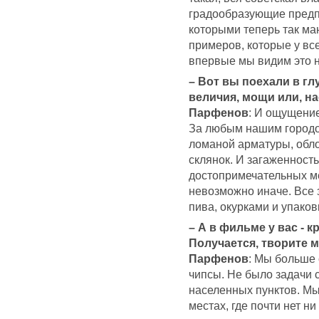
градообразующие предпр
которыми теперь так маю
примеров, которые у все
впервые мы видим это н
– Вот вы поехали в г
величия, мощи или, н
Парфенов
: И ощущение
За любым нашим городом
ломаной арматуры, обло
склянок. И загаженност
достопримечательных ме
невозможно иначе. Все
пива, окурками и упаков
– А в фильме у вас - 
Получается, творите
Парфенов
: Мы больше 
чипсы. Не было задачи 
населенных пунктов. Мы
местах, где почти нет ни