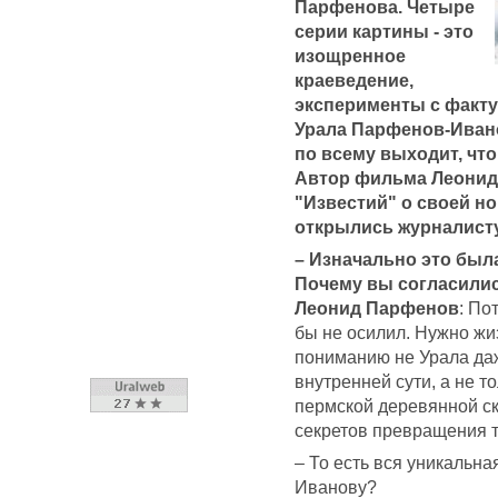
Парфенова. Четыре
серии картины - это
изощренное
краеведение,
эксперименты с факту
Урала Парфенов-Ивано
по всему выходит, чт
Автор фильма Леонид
"Известий" о своей н
открылись журналисту
– Изначально это был
Почему вы согласилис
Леонид Парфенов
: По
бы не осилил. Нужно жи
пониманию не Урала даж
внутренней сути, а не 
пермской деревянной ск
секретов превращения т
– То есть вся уникальн
Иванову?