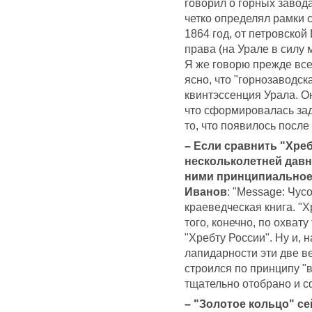
говорил о горных завода
четко определял рамки 
1864 год, от петровской
права (на Урале в силу 
Я же говорю прежде все
ясно, что "горнозаводск
квинтэссенция Урала. О
что сформировалась зад
то, что появилось после
– Если сравнить "Хреб
нескольколетней давно
ними принципиальное
Иванов
: "Message: Чус
краеведческая книга. "Х
того, конечно, по охват
"Хребту России". Ну и, 
лапидарности эти две 
строился по принципу "в
тщательно отобрано и 
– "Золотое кольцо" се