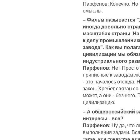
Парфенов: Конечно. Но т
смыслы.
– Фильм называется "Х
иногда довольно стра
масштабах страны. На
к делу промышленники 
завода". Как вы полаг
цивилизации мы обяз
индустриального раз
Парфенов
: Нет. Прост
приписные к заводам лю
- это началось отсюда.
закон. Хребет связан со
может, а они - без него
цивилизацию.
– А общероссийский за
интересы - все?
Парфенов
: Ну да, что
выполнения задачи. Вс
такая, вся советская вла