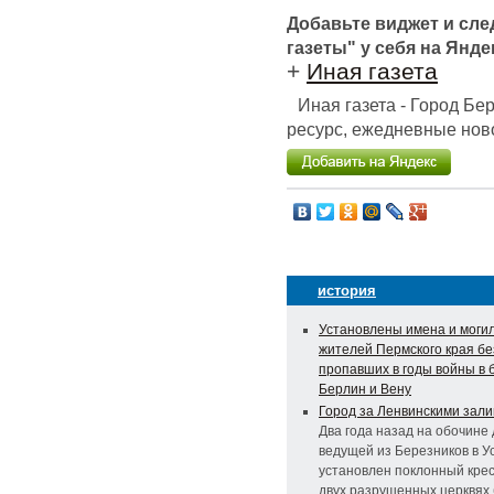
Добавьте виджет и сл
газеты" у себя на Янде
+
Иная газета
Иная газета - Город Б
ресурс, ежедневные ново
история
Установлены имена и моги
жителей Пермского края бе
пропавших в годы войны в 
Берлин и Вену
Город за Ленвинскими зал
Два года назад на обочине 
ведущей из Березников в У
установлен поклонный крес
двух разрушенных церквях