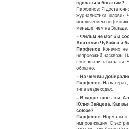
сделаться богатым?
Парфенов: Я достаточн
журналистики человек. Ч
исключением нефтяников
меньше, чем на Западе.
– Фильм не мог бы со
Анатолия Чубайса и 
Парфенов
: Конечно, не
непроезжий насквозь. Н
совершались вылазки. Бо
обратно.
– На чем вы добирали
Парфенов
: На катерах
типа вездеходах.
– В кадре трое - вы, 
Юлия Зайцева. Как вы
союзе?
Парфенов
: Нормально.
импровизация. С экстрим