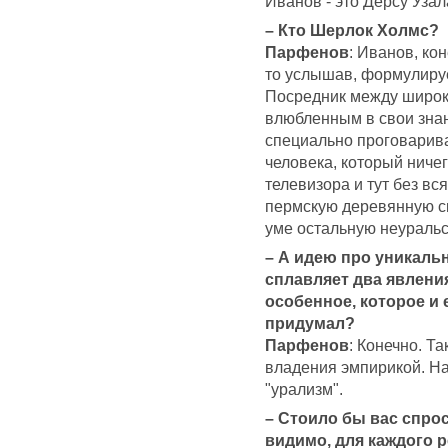
Иванов - это Дерсу Уза
– Кто Шерлок Холмс?
Парфенов
: Иванов, кон
то услышав, формулируе
Посредник между широк
влюбленным в свои знан
специально проговарив
человека, который ничег
телевизора и тут без вс
пермскую деревянную ск
уме остальную неуральс
– А идею про уникаль
сплавляет два явления
особенное, которое и 
придумал?
Парфенов
: Конечно. Т
владения эмпирикой. На
"урализм".
– Стоило бы вас спрос
видимо, для каждого 