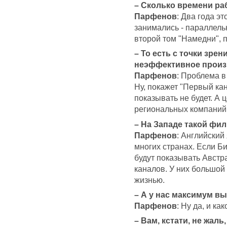
– Сколько времени р
Парфенов
: Два года э
занимались - параллельн
второй том "Намедни", п
– То есть с точки зре
неэффективное произ
Парфенов
: Проблема в
Ну, покажет "Первый кан
показывать не будет. А 
региональных компаний 
– На Западе такой фи
Парфенов
: Английский
многих странах. Если Би
будут показывать Австр
каналов. У них большой
жизнью.
– А у нас максимум вы
Парфенов
: Ну да, и ка
– Вам, кстати, не жаль