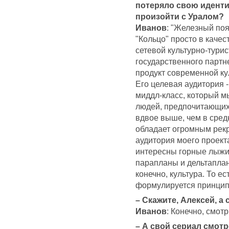
потеряло свою идентич
произойти с Уралом?
Иванов
: "Железный поя
"Кольцо" просто в качес
сетевой культурно-турис
государственного партн
продукт современной ку
Его целевая аудитория 
миддл-класс, который мы
людей, предпочитающих 
вдвое выше, чем в сред
обладает огромным рек
аудитория моего проект
интересны горные лыжи,
парапланы и дельтапланы
конечно, культура. То е
формулируется принципо
– Скажите, Алексей, а
Иванов
: Конечно, смот
– А свой сериал смотр