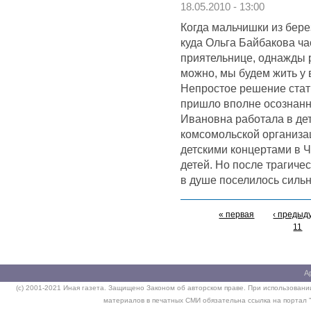
18.05.2010 - 13:00
Когда мальчишки из бере
куда Ольга Байбакова ча
приятельнице, однажды 
можно, мы будем жить у 
Непростое решение ста
пришло вполне осознанн
Ивановна работала в дет
комсомольской организац
детскими концертами в Ч
детей. Но после трагиче
в душе поселилось силь
« первая
‹ предыд
11
А
(c) 2001-2021 Иная газета. Защищено Законом об авторском праве. При использовании
материалов в печатных СМИ обязательна ссылка на портал