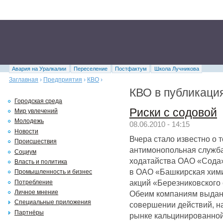
Авария на Уралкалии
Переселение
Постфактум
Школа Лучникова
Заглавная
›
Предприятия
›
КВО
›
КВО в публикаци
Городская среда
Риски с содовой
Мир увлечений
Молодежь
08.06.2010 - 14:15
Новости
Вчера стало известно о 
Происшествия
антимонопольная служб
Социум
ходатайства ОАО «Сода»
Власть и политика
в ОАО «Башкирская хими
Промышленность и бизнес
акций «Березниковского 
Потребление
Личное мнение
Обеим компаниям выдан
Специальные приложения
совершении действий, н
Партнёры
рынке кальцинированной