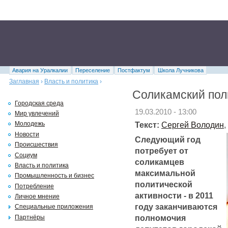
Авария на Уралкалии
Переселение
Постфактум
Школа Лучникова
Заглавная
›
Власть и политика
›
Соликамский пол
Городская среда
19.03.2010 - 13:00
Мир увлечений
Текст:
Сергей Володин
,
Молодежь
Новости
Следующий год
Происшествия
потребует от
Социум
соликамцев
Власть и политика
максимальной
Промышленность и бизнес
политической
Потребление
активности - в 2011
Личное мнение
году заканчиваются
Специальные приложения
полномочия
Партнёры