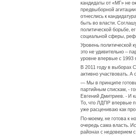
кандидаты от «МГ» не о
предвыборной агитации
отнеслись к кандидату
быть во власти. Соглаш
политической борьбе, е
социальной сферы, ре
Уровень политической к
это не удивительно – п
уровне впервые с 1993 г
В 2011 году в выборах 
активно участвовать. А
— Мы в принципе готовы
партийным спискам, - г
Евгений Дмитриев. - И ка
То, что ЛДПР впервые п
уже расцениваю как прог
По-моему, не готова к 
очередь сама власть. И
районах с недоверием с