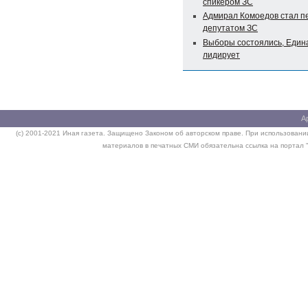
спикером ЗС
Адмирал Комоедов стал п
депутатом ЗС
Выборы состоялись, Едина
лидирует
А
(c) 2001-2021 Иная газета. Защищено Законом об авторском праве. При использовании
материалов в печатных СМИ обязательна ссылка на портал