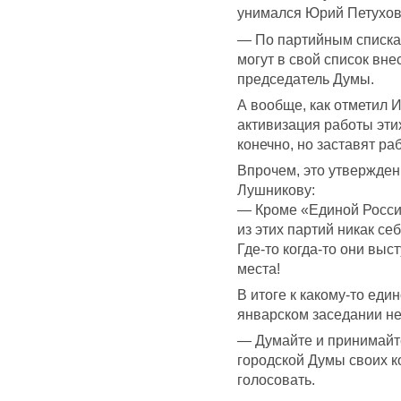
унимался Юрий Петухов
— По партийным спискам
могут в свой список вне
председатель Думы.
А вообще, как отметил И
активизация работы этих
конечно, но заставят раб
Впрочем, это утвержден
Лушникову:
— Кроме «Единой России»
из этих партий никак се
Где-то когда-то они выс
места!
В итоге к какому-то ед
январском заседании н
— Думайте и принимайт
городской Думы своих к
голосовать.