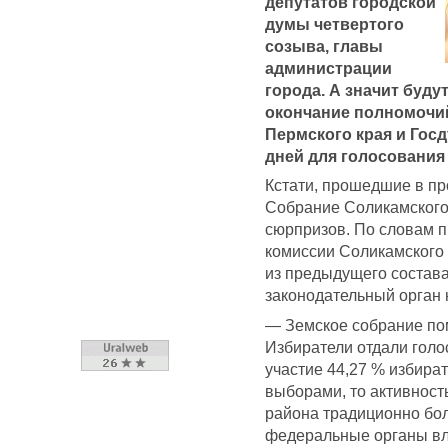
депутатов городской
думы четвертого
созыва, главы
администрации
города. А значит буд
окончание полномочий
Пермского края и Гос
дней для голосования 
Кстати, прошедшие в п
Собрание Соликамского
сюрпризов. По словам 
комиссии Соликамского 
из предыдущего состав
законодательный орган 
— Земское собрание пом
Избиратели отдали голо
участие 44,27 % избира
выборами, то активност
района традиционно бол
федеральные органы вла