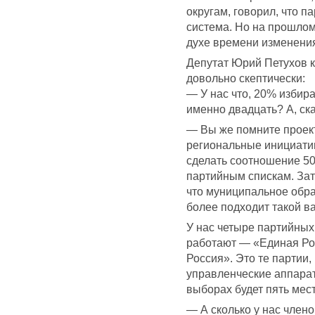
округам, говорил, что п
система. Но на прошлом 
духе времени изменения
Депутат Юрий Петухов 
довольно скептически:
— У нас что, 20% избир
именно двадцать? А, ска
— Вы же помните проект
региональные инициати
сделать соотношение 50
партийным спискам. Зат
что муниципальное обра
более подходит такой в
У нас четыре партийных
работают — «Единая Ро
Россия». Это те партии,
управленческие аппараты
выборах будет пять мес
— А сколько у нас член