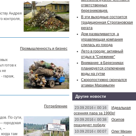
ответственных
березниковцев.
йству Андрея
В эти выходные состоится
о контроля,
традиционная Строгановская
регата
Дом разваливается, а
управляющая компания
слилась из города
Промышленность и бизнес
Лето в городе: активный
отдых в "Снежинке"
овых
Внимание: в Березниках
л готов к
планируется отключение
а не
воды на сутки
- гараж,
Скоропостижно скончался
атаман Марамыгин
Другие новости
Потребление
23.09.2016 г. 00:16
Идеальная
осенняя пара за 1990р!
ов. По сути,
20.09.2016 г. 00:38
Осипов
 — городская
празднует победу
, –
10.09.2016 г. 00:07
Олег Мизин
 когда там