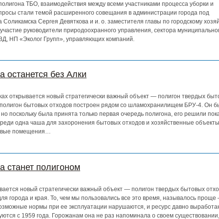
полигона ТБО, взаимодействия между всеми участниками процесса уборки и
вопросы стали темой расширенного совещания в администрации города под
 Соликамска Сергея Девяткова и и. о. заместителя главы по городскому хозя
 участие руководители природоохранного управления, сектора муниципальног
ВД, НП «Эколог Групп», управляющих компаний.
а останется без Алки
иках открывается новый стратегически важный объект — полигон твердых быт
 полигон бытовых отходов построен рядом со шламохранилищем БРУ-4. Он бы
, но поскольку была принята только первая очередь полигона, его решили пок
ереди одна чаша для захоронения бытовых отходов и хозяйственные объекты 
товые помещения…
а станет полигоном
вается новый стратегически важный объект — полигон твердых бытовых отход
для города и края. То, чем мы пользовались все это время, называлось проще
возможные нормы при ее эксплуатации нарушаются, и ресурс давно выработан
уются с 1959 года. Горожанам она не раз напоминала о своем существовании,