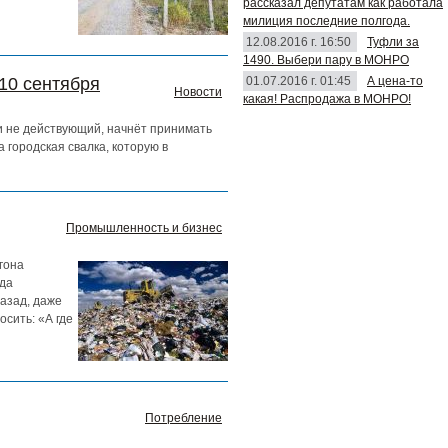
рассказал депутатам как работала
милиция последние полгода.
12.08.2016 г. 16:50
Туфли за
1490. Выбери пару в МОНРО
01.07.2016 г. 01:45
А цена-то
10 сентября
Новости
какая! Распродажа в МОНРО!
и не действующий, начнёт принимать
 городская свалка, которую в
Промышленность и бизнес
гона
нда
назад, даже
осить: «А где
Потребление