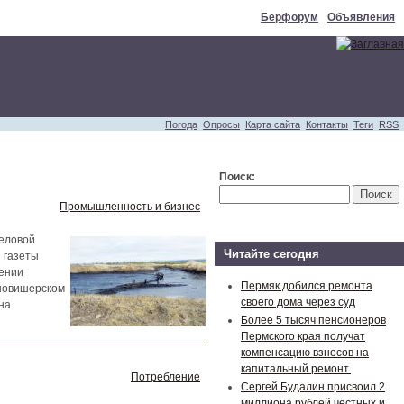
Берфорум
Объявления
Погода
Опросы
Карта сайта
Контакты
Теги
RSS
Поиск:
Промышленность и бизнес
деловой
Читайте сегодня
 газеты
шении
Пермяк добился ремонта
новишерском
своего дома через суд
на
Более 5 тысяч пенсионеров
Пермского края получат
компенсацию взносов на
капитальный ремонт.
Потребление
Сергей Будалин присвоил 2
миллиона рублей честных и