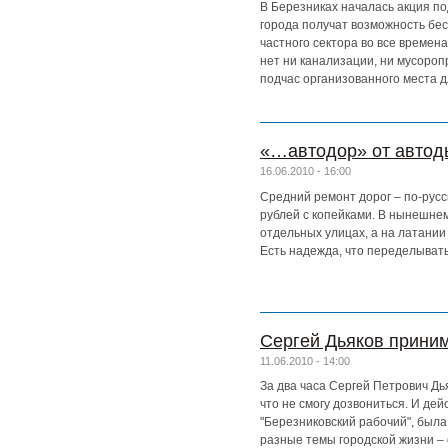
В Березниках началась акция п
города получат возможность бес
частного сектора во все времен
нет ни канализации, ни мусороп
подчас организованного места д
«…автодор» от автод
16.06.2010 - 16:00
Средний ремонт дорог – по-русс
рублей с копейками. В нынешне
отдельных улицах, а на латании 
Есть надежда, что переделывать
Сергей Дьяков приним
11.06.2010 - 14:00
За два часа Сергей Петрович Дь
что не смогу дозвониться. И де
"Березниковский рабочий", была
разные темы городской жизни – 