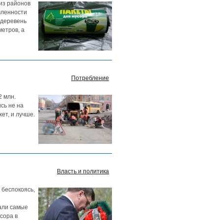
из районов
мленности
 деревень
метров, а
Потребление
2 млн.
сь не на
ет, и лучше.
Власть и политика
 беспокоясь,
вали самые
сора в