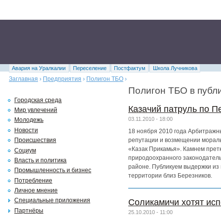
Авария на Уралкалии
Переселение
Постфактум
Школа Лучникова
Заглавная
›
Предприятия
›
Полигон ТБО
›
Полигон ТБО в публ
Городская среда
Казачий патруль по П
Мир увлечений
03.11.2010 - 18:00
Молодежь
Новости
18 ноября 2010 года Арбитражн
репутации и возмещении мораль
Происшествия
«Казак Прикамья». Камнем преткн
Социум
природоохранного законодател
Власть и политика
районе. Публикуем выдержки из 
Промышленность и бизнес
территории близ Березников.
Потребление
Личное мнение
Специальные приложения
Соликамичи хотят исп
Партнёры
25.10.2010 - 11:00