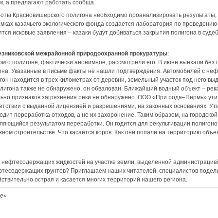
м, а предлагают работать сообща.
оты Красновишерского полигона необходимо проанализировать результаты,
мках казачьего экологического фонда создается лаборатория по проведению 
ятся исковые заявления – казаки будут добиваться закрытия полигона в суде
езниковской межрайонной природоохранной прокуратуры
:
ом о полигоне, фактически анонимное, рассмотрели его. В июне выехали без
она. Указанные в письме факты не нашли подтверждения. Автомобилей с неф
игон находится в трех километрах от деревни, земельный участок под него вы
олигона также не обнаружено, он обвалован. Ближайший водный объект – река
ально признаков загрязнения реки не обнаружено. ООО «При рода–Пермь» у
ветствии с выданной лицензией и разрешениями, на законных основаниях. У
одит переработка отходов, а не их захоронение. Таким образом, на городско
вляющийся результатом переработки. Он годится для рекультивации полигоно
жном строительстве. Что касается коров. Как они попали на территорию объ
 нефтесодержащих жидкостей на участке земли, выделенной администрацией
тесодержащих грунтов? Приглашаем наших читателей, специалистов подели
ствительно острая и касается многих территорий нашего региона.
ие»