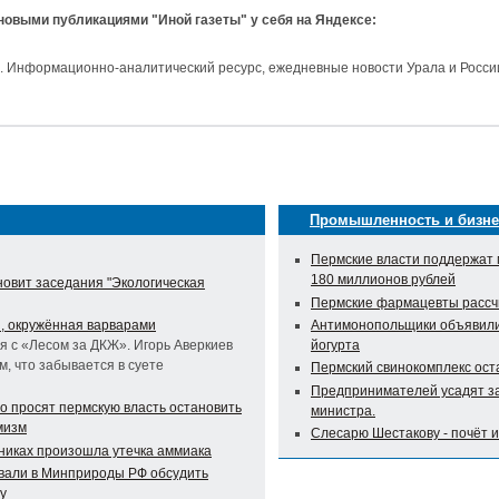
 новыми публикациями "Иной газеты" у себя на Яндексе:
и. Информационно-аналитический ресурс, ежедневные новости Урала и Росси
Промышленность и бизне
Пермские власти поддержат 
180 миллионов рублей
новит заседания "Экологическая
Пермские фармацевты рассч
я, окружённая варварами
Антимонопольщики объявили 
ия с «Лесом за ДКЖ». Игорь Аверкиев
йогурта
м, что забывается в суете
Пермский свинокомплекс оста
Предпринимателей усадят за
о просят пермскую власть остановить
министра.
мизм
Слесарю Шестакову - почёт 
никах произошла утечка аммиака
вали в Минприроды РФ обсудить
у