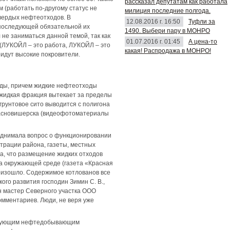
рассказал депутатам как работала
 (работать по-другому статус не
милиция последние полгода.
вердых нефтеотходов. В
12.08.2016 г. 16:50
Туфли за
 последующей обязательной их
1490. Выбери пару в МОНРО
не заниматься данной темой, так как
01.07.2016 г. 01:45
А цена-то
 (ЛУКОЙЛ – это работа, ЛУКОЙЛ – это
какая! Распродажа в МОНРО!
ридут высокие покровители.
ходы, причем жидкие нефтеотходы
, жидкая фракция вытекает за пределы
 грунтовое сито выводится с полигона
Красновишерска (видеофотоматериалы
поднимала вопрос о функционировании
трации района, газеты, местных
а, что размещение жидких отходов
да окружающей среде (газета «Красная
роизошло. Содержимое котлованов все
ого развития господин Зимин С. В.,
н мастер Северного участка ООО
омментариев. Люди, не веря уже
ствующим нефтедобывающим