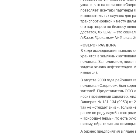
узнали, что на полигоне «Озер
позволяет, все-таки партнеры
исключительных случаях для р
транспортировкой к месту даль
его партнером по бизнесу явля
достаток, ЛУКОЙЛ – это социал
(«Казак Прикамья» № 6, июнь 2
«ОЗЕРО» РАЗДОРА
В ходе исследования выяснилос
хранятся в земляных котлована
полигона. За полигоном, ниже п
жидкая основа нефтеотходов. А
имеются).
В августе 2009 года районная
полигона «Озерное». Был хоро
жителей. Представитель ООО «
носит временный характер, жид
Вишера» № 131-134 (9953) от 2
так же «стекает вниз». Только
ранее по роду службы контрол
«Природа–Пермь», то есть руко
никому, обратились за помощью 
А бизнес предприятия в плане