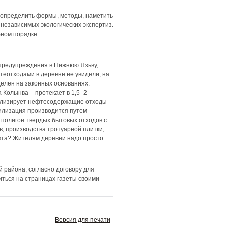
 определить формы, методы, наметить
независимых экологических экспертиз.
бном порядке.
 предупреждения в Нижнюю Язьву,
теотходами в деревне не увидели, на
делен на законных основаниях.
 Колынва – протекает в 1,5–2
тилизирует нефтесодержащие отходы
тилизация производится путем
й полигон твердых бытовых отходов с
в, производства тротуарной плитки,
екта? Жителям деревни надо просто
 района, согласно договору для
ться на страницах газеты своими
Версия для печати