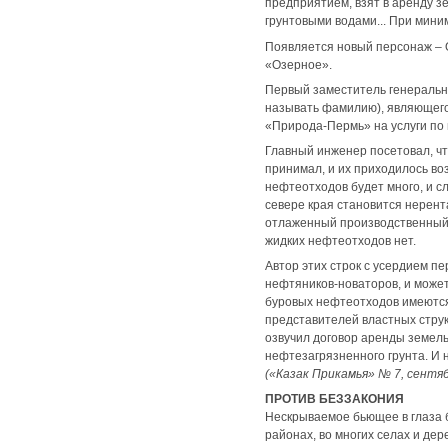
предприятием, взят в аренду з
грунтовыми водами... При мини
Появляется новый персонаж – О
«Озерное».
Первый заместитель генеральн
называть фамилию), являющего
«Природа-Пермь» на услуги по 
Главный инженер посетовал, чт
принимал, и их приходилось во
нефтеотходов будет много, и с
севере края становится нерент
отлаженный производственный п
жидких нефтеотходов нет.
Автор этих строк с усердием п
нефтяников-новаторов, и может
буровых нефтеотходов имеются,
представителей властных струк
озвучил договор аренды земель
нефтезагрязненного грунта. И 
(«Казак Прикамья» № 7, сентяб
ПРОТИВ БЕЗЗАКОНИЯ
Нескрываемое бьющее в глаза б
районах, во многих селах и де