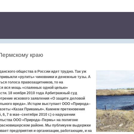
 Пермскому краю
анского общества в России идет трудно. Так уж
привыкли «рулить» чиновники и денежные тузы. А
ься голоса правозащитников, то на
ся вся мощь «спаянных одной цепью»
сти. 18 ноября 2010 года Арбитражный суд
отрение искового заявления «О защите деловой
льного вреда». Истцом выступает ООО «Природа–
газеты «Казак Прикамья». Камнем преткновения
, 6, 7 в мае–сентябре 2010 г.) о нарушении
ельства ООО «Природа–Пермь» на полигоне
Красновишерском районе. Мы публикуем выдержки
ивает предприятия и организации, работающие, и на