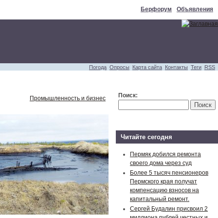
Берфорум
Объявления
Погода
Опросы
Карта сайта
Контакты
Теги
RSS
Поиск:
Промышленность и бизнес
Читайте сегодня
Пермяк добился ремонта
своего дома через суд
Более 5 тысяч пенсионеров
Пермского края получат
компенсацию взносов на
капитальный ремонт.
Сергей Будалин присвоил 2
миллиона рублей честных и