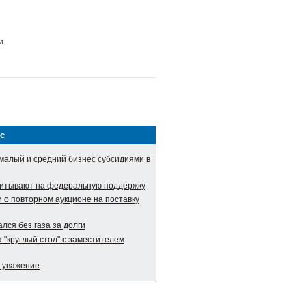
и.
с
малый и средний бизнес субсидиями в
итывают на федеральную поддержку
о повторном аукционе на поставку
лся без газа за долги
 "круглый стол" с заместителем
и уважение