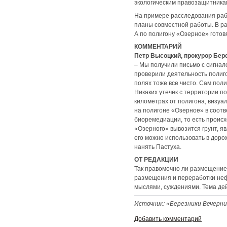
экологическим правозащитника
На примере расследования раб
планы совместной работы. В ра
А по полигону «Озерное» готов
КОММЕНТАРИЙ
Петр Высоцкий, прокурор Бер
– Мы получили письмо с сигнал
проверили деятельность полиг
полях тоже все чисто. Сам пол
Никаких утечек с территории п
километрах от полигона, визу
на полигоне «Озерное» в соот
биоремедиации, то есть происх
«Озерного» вывозится грунт, я
его можно использовать в доро
нанять Пастуха.
ОТ РЕДАКЦИИ
Так правомочно ли размещение
размещения и переработки неф
мыслями, суждениями. Тема дей
Источник: «Березники Вечерн
Добавить комментарий