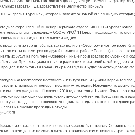
емельный участок, вырыт котлован ѕ Далее действует временной фактор: жид
мальных затратах... Да здравствует ее Величество Прибыль!
ОО «Евразия-Бурение», которое и завозит основной объем жидких отходов (
ого директора, главный инженер Пермского отделения ООО «Буровая компан
ся генеральным подрядчиком ООО «ЛУКОЙЛ-Пермь», подтвердил, что его пр
приему нефтеотходов, в том числе и жидких.
о предприятие терпит убытки, так как полигон «Озерное» в летнее время бла
зить за сотни километров на другой полигон (в районе Полазны), но осенью 
ливать их будут на полигоне «Озерное», иначе производство по бурению и с
абельным. Пришлось услышать, что ради каких-то жителей какой-то деревни 
роцесс, и полигон «Озерное» как работал, так и будет работать, потому что
ервокурсника Московского нефтяного института имени Губкина перечитал спе
 ответить главному инженеру – нефтянику господину Неволину, что другие т
 и имеются уже давно. 11 августа 2010 года жители д. Нижняя Язьва провел
тур, контролирующих органов, хозяйствующих субъектов. Представитель адм
ного участка, где ясно прописано, что целью аренды является проведение ра
ни слова не сказано про жидкие отходы.
рь 2010).
еззаконие заставляет людей, не только казаков, бить тревогу. Сегодня каза
ревнях нашего далеко не самого чистого в экологическом отношении края. Каз