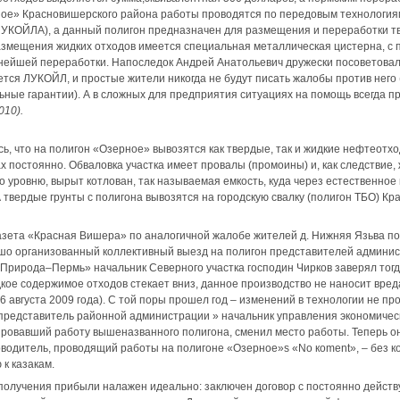
ное» Красновишерского района работы проводятся по передовым технологиям
 ЛУКОЙЛА), а данный полигон предназначен для размещения и переработки т
азмещения жидких отходов имеется специальная металлическая цистерна, с
нейшей переработки. Напоследок Андрей Анатольевич дружески посоветовал 
ется ЛУКОЙЛ, и простые жители никогда не будут писать жалобы против него
ьные гарантии). А в сложных для предприятия ситуациях на помощь всегда п
010).
ь, что на полигон «Озерное» вывозятся как твердые, так и жидкие нефтеот
х постоянно. Обваловка участка имеет провалы (промоины) и, как следствие
о уровню, вырыт котлован, так называемая емкость, куда через естественное
 твердые грунты с полигона вывозятся на городскую свалку (полигон ТБО) 
 газета «Красная Вишера» по аналогичной жалобе жителей д. Нижняя Язьва 
шо организованный коллективный выезд на полигон представителей админис
Природа–Пермь» начальник Северного участка господин Чирков заверял тогд
кое содержимое отходов стекает вниз, данное производство не наносит вре
6 августа 2009 года). С той поры прошел год – изменений в технологии не п
 «представитель районной администрации » начальник управления экономическ
ировавший работу вышеназванного полигона, сменил место работы. Теперь о
водитель, проводящий работы на полигоне «Озерное»ѕ «No кoment», – без к
к казакам.
 получения прибыли налажен идеально: заключен договор с постоянно дей