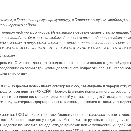
камья», в Красновишерскую прокуратуру, в Березниковскую межрайонную 
новишерского района.
я полигон нефтяных отходов. Из-за этого в деревне сильный запах нефти. Н
о раз попадал в бункера с отходами (не огорожены), по деревне ездят гря
стоят черные. В лесу грибы, ягоды заражены и идет постепенное их исчез
. ПРОСИМ ПОЛИГОН ЗАКРЫТЬ. МЫ ХОТИМ НОРМАЛЬНО ЖИТЬ И БЫТЬ ЗДОР
6 человек.
урналист С. Александров, – что рядовое посещение магазина в далекой дере
следование со всеми атрибутами детективного жанра: от непонятных звонко
скать» по судам».
 ООО «Природа–Пермь» имеет договор на сбор, размещение и переработку о
ющего предприятия «ЛУКОЙЛ–Пермь». Для исполнения данного договора по
взят в арендное пользование земельный участок площадью 2 гектара (почем
росто: бульдозерами сформированы котлованы, поставлен вагончик для персо
 директор ООО «Природа–Пермь» Андрей Дорофеев рассказал, какое важное 
 какие большие люди его учредители. Мы знали, что руководство предприяти
. Недавно побывали в Канаде, откуда привезли новые технологии. Андрей Ан
еотходов выделяется сумма,эквивалентная 500 долларов, а пермским перера