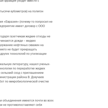
кая фракция уходит вместе с
тысячи кубометров) на полигон
ия «Евразия» (почему-то попросил не
едприятие имеет договор с ООО
годаря газетчикам жидкие отходы не
начинаются дожди – жидких
одержанию нефтяных скважин на
никто не будет прекращать
 других технологий по утилизации
циальную литературу, нашел ученых-
ехнологии по переработке жидких
и сельский сход с приглашением
инистрации района В. Докучаев
бот по микробиологической очистке
чьи объединения имеются почти во всех
аки не противопоставляют себя