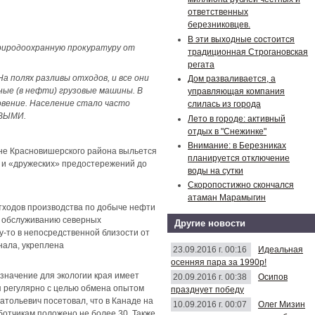
ответственных
березниковцев.
В эти выходные состоится
природоохранную прокуратуру от
традиционная Строгановская
регата
а полях разливы отходов, и все они
Дом разваливается, а
зные (в нефти) грузовые машины. В
управляющая компания
новение. Население стало часто
слилась из города
ОВЫМИ.
Лето в городе: активный
отдых в "Снежинке"
Внимание: в Березниках
вне Красновишерского района выльется
планируется отключение
в и «дружеских» предостережений до
воды на сутки
Скоропостижно скончался
атаман Марамыгин
тходов производства по добыче нефти
 обслуживанию северных
Другие новости
у-то в непосредственной близости от
нала, укреплена
23.09.2016 г. 00:16
Идеальная
осенняя пара за 1990р!
значение для экологии края имеет
20.09.2016 г. 00:38
Осипов
я регулярно с целью обмена опытом
празднует победу
атольевич посетовал, что в Канаде на
10.09.2016 г. 00:07
Олег Мизин
ботчикам положено не более 30. Также