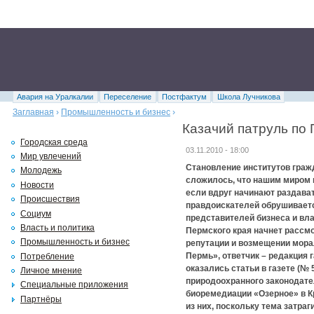
Авария на Уралкалии
Переселение
Постфактум
Школа Лучникова
Заглавная
›
Промышленность и бизнес
›
Казачий патруль по
Городская среда
03.11.2010 - 18:00
Мир увлечений
Становление институтов гражд
Молодежь
сложилось, что нашим миром 
Новости
если вдруг начинают раздават
Происшествия
правдоискателей обрушивает
Социум
представителей бизнеса и вла
Власть и политика
Пермского края начнет рассм
Промышленность и бизнес
репутации и возмещении мора
Пермь», ответчик – редакция 
Потребление
оказались статьи в газете (№ 5
Личное мнение
природоохранного законодат
Специальные приложения
биоремедиации «Озерное» в 
Партнёры
из них, поскольку тема затраг