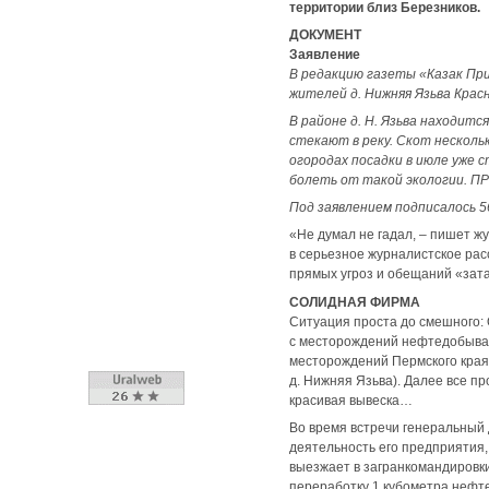
территории близ Березников.
ДОКУМЕНТ
Заявление
В редакцию газеты «Казак При
жителей д. Нижняя Язьва Крас
В районе д. Н. Язьва находитс
стекают в реку. Скот нескольк
огородах посадки в июле уже 
болеть от такой экологии
Под заявлением подписалось 5
«Не думал не гадал, – пишет ж
в серьезное журналистское рас
прямых угроз и обещаний «зата
СОЛИДНАЯ ФИРМА
Ситуация проста до смешного:
с месторождений нефтедобыва
месторождений Пермского края 
д. Нижняя Язьва). Далее все п
красивая вывеска…
Во время встречи генеральный
деятельность его предприятия,
выезжает в загранкомандировки
переработку 1 кубометра нефт