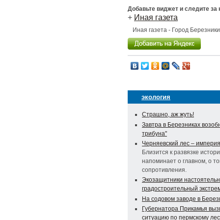
Добавьте виджет и следите за
+
Иная газета
Иная газета - Город Березник
экология
Страшно, аж жуть!
Завтра в Березниках возоб
трибуна"
Черняевский лес – импери
Близится к развязке истор
напоминает о главном, о то
сопротивления.
Экозащитники настоятельн
градостроительный экстре
На содовом заводе в Берез
Губернатора Прикамья выз
ситуацию по пермскому лес