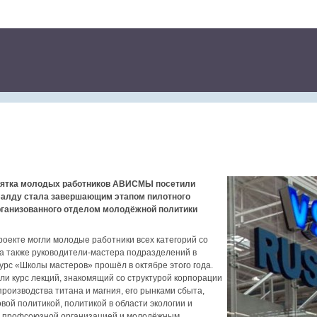
сятка молодых работников АВИСМЫ посетили
алду стала завершающим этапом пилотного
рганизованного отделом молодёжной политики
роекте могли молодые работники всех категорий со
 а также руководители-мастера подразделений в
курс «Школы мастеров» прошёл в октябре этого года.
и курс лекций, знакомящий со структурой корпорации
изводства титана и магния, его рынками сбыта,
вой политикой, политикой в области экологии и
 с профсоюзной организацией и молодёжным