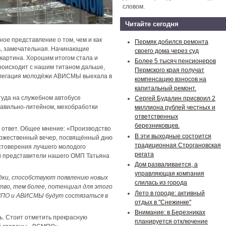
словом.
Читайте сегодня
ое представление о том, чем и как
Пермяк добился ремонта
ть, замечательная. Начинающие
своего дома через суд
 картина. Хорошим итогом стала и
Более 5 тысяч пенсионеров
роисходит с нашим титаном дальше,
Пермского края получат
делегация молодёжи АВИСМЫ выехала в
компенсацию взносов на
капитальный ремонт.
туда на служебном автобусе
Сергей Будалин присвоил 2
плавильно-литейном, мехобработки
миллиона рублей честных и
ответственных
березниковцев.
 ответ. Общее мнение: «Производство
В эти выходные состоится
торжественный вечер, посвящённый дню
традиционная Строгановская
стоверения лучшего молодого
регата
й представители нашего ОМП Татьяна
Дом разваливается, а
управляющая компания
дки, способствуют появлению новых
слилась из города
во, тем более, потенциал для этого
Лето в городе: активный
СМПО и АВИСМЫ будут состязаться в
отдых в "Снежинке"
Внимание: в Березниках
ь. Стоит отметить прекрасную
планируется отключение