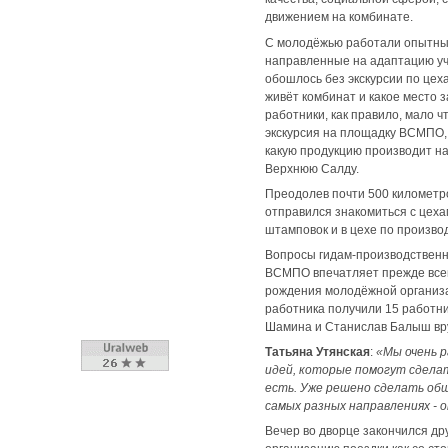
движением на комбинате.
С молодёжью работали опытные
направленные на адаптацию уча
обошлось без экскурсии по цех
живёт комбинат и какое место 
работники, как правило, мало 
экскурсия на площадку ВСМПО, 
какую продукцию производит н
Верхнюю Салду.
Преодолев почти 500 километр
отправился знакомиться с цеха
штамповок и в цехе по произво
Вопросы гидам-производственн
ВСМПО впечатляет прежде всег
рождения молодёжной организа
работника получили 15 работн
Шамина и Станислав Балыш вру
Татьяна Утянская
:
«Мы очень р
идей, которые помогут сдела
есть. Уже решено сделать об
самых разных направлениях - 
Вечер во дворце закончился др