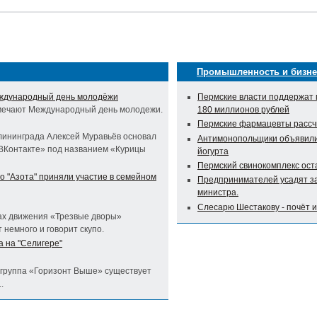
Промышленность и бизне
еждународный день молодёжи
Пермские власти поддержат 
отмечают Международный день молодежи.
180 миллионов рублей
Пермские фармацевты рассч
лининграда Алексей Муравьёв основал
Антимонопольщики объявили 
«ВКонтакте» под названием «Курицы
йогурта
Пермский свинокомплекс оста
о "Азота" приняли участие в семейном
Предпринимателей усадят за
министра.
Слесарю Шестакову - почёт 
тах движения «Трезвые дворы»
 немного и говорит скупо.
 на "Селигере"
группа «Горизонт Выше» существует
.