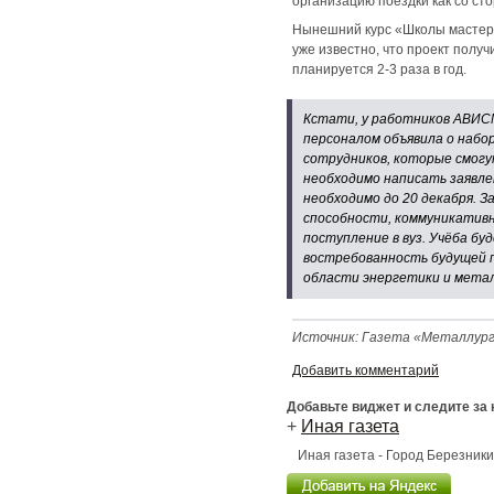
организацию поездки как со с
Нынешний курс «Школы мастеро
уже известно, что проект полу
планируется 2-3 раза в год.
Кстати, у работников АВИСМ
персоналом объявила о набо
сотрудников, которые смогу
необходимо написать заявле
необходимо до 20 декабря. 
способности, коммуникатив
поступление в вуз. Учёба б
востребованность будущей п
области энергетики и метал
Источник: Газета «Металлург»
Добавить комментарий
Добавьте виджет и следите за
+
Иная газета
Иная газета - Город Березник