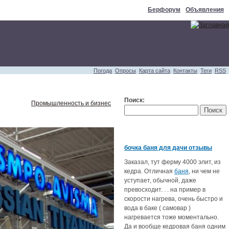
Берфорум
Объявления
Погода
Опросы
Карта сайта
Контакты
Теги
RSS
Поиск:
Промышленность и бизнес
бочка баня для дачи отзывы
Заказал, тут ферму 4000 элит, из
кедра. Отличная
баня
, ни чем не
уступает, обычной, даже
превосходит. . . на пример в
скорости нагрева, очень быстро и
вода в баке ( самовар )
нагревается тоже моментально.
Да и вообще кедровая баня одним