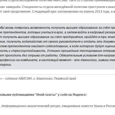
тороны отдела молодёжной политики АВИСМЫ, так и со стороны принимающе
в» завершён. Специалисты отдела молодёжной политики приступили к анали
чит своё продолжение. Следующий курс запланирован на апрель 2013 года, а
Ы вновь появилась возможность получить высшее образование за счёт пр
ре претендентов, готовых учиться в вузе, а затем войти в кадровый резе
т получить высшее образование за счёт предприятия, пройдёт в три этап
ние, получить ходатайство от своего руководителя и отдать эти докуме
Затем претендентов ожидает собеседование, в ходе которого будут оцен
ность и стрессоустойчивость. Успешно прошедшие тестирование отправя
удет проходить без отрыва от работы. Обязательным условием для направл
рофессии на комбинате, в настоящий момент - это технологи, химики-тех
лургии.
 – издание АВИСМА, г. Березники, Пермский край
 новыми публикациями "Иной газеты" у себя на Яндексе:
и. Информационно-аналитический ресурс, ежедневные новости Урала и Росси