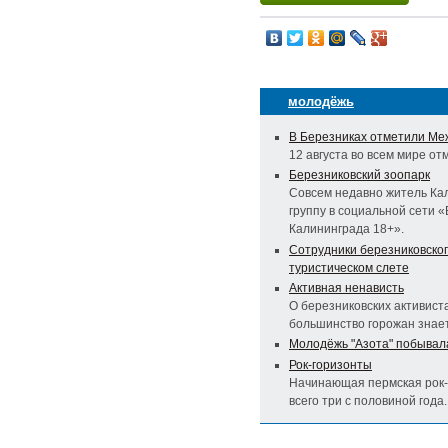
молодёжь
В Березниках отметили М
12 августа во всем мире 
Березниковский зоопарк
Совсем недавно житель Ка
группу в социальной сети 
Калининграда 18+».
Сотрудники березниковског
туристическом слете
Активная ненависть
О березниковских активис
большинство горожан знает
Молодёжь "Азота" побывала
Рок-горизонты
Начинающая пермская рок-
всего три с половиной года..