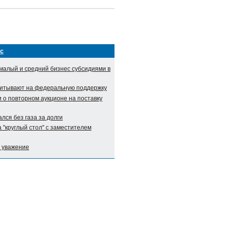
с
малый и средний бизнес субсидиями в
итывают на федеральную поддержку
о повторном аукционе на поставку
лся без газа за долги
 "круглый стол" с заместителем
и уважение