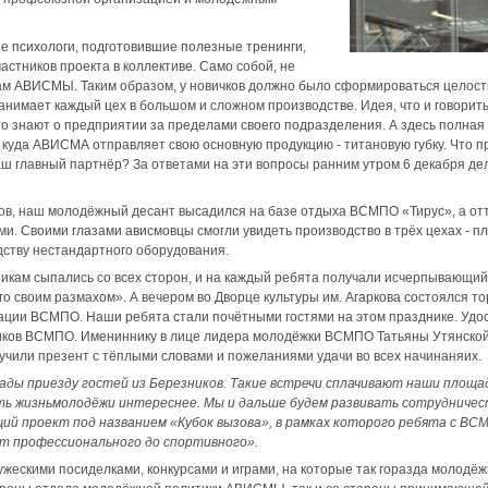
 психологи, подготовившие полезные тренинги,
стников проекта в коллективе. Само собой, не
ам АВИСМЫ. Таким образом, у новичков должно было сформироваться целостн
занимает каждый цех в большом и сложном производстве. Идея, что и говори
что знают о предприятии за пределами своего подразделения. А здесь полная
куда АВИСМА отправляет свою основную продукцию - титановую губку. Что п
аш главный партнёр? За ответами на эти вопросы ранним утром 6 декабря 
ов, наш молодёжный десант высадился на базе отдыха ВСМПО «Тирус», а от
ми. Своими глазами ависмовцы смогли увидеть производство в трёх цехах - 
дству нестандартного оборудования.
икам сыпались со всех сторон, и на каждый ребята получали исчерпывающий
о своим размахом». А вечером во Дворце культуры им. Агаркова состоялся 
ции ВСМПО. Наши ребята стали почётными гостями на этом празднике. Удо
иков ВСМПО. Имениннику в лице лидера молодёжки ВСМПО Татьяны Утянско
чили презент с тёплыми словами и пожеланиями удачи во всех начинаняих.
ады приезду гостей из Березников. Такие встречи сплачивают наши площа
ть жизньмолодёжи интереснее. Мы и дальше будем развивать сотрудничест
щий проект под названием «Кубок вызова», в рамках которого ребята с В
от профессионального до спортивного».
ужескими посиделками, конкурсами и играми, на которые так горазда молодёж