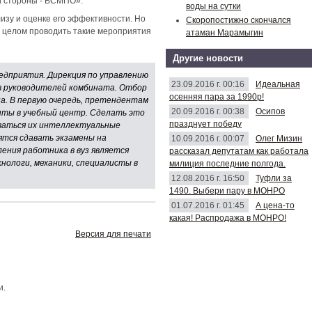
й стороны - ВСМПО».
воды на сутки
зу и оценке его эффективности. Но
Скоропостижно скончался
 в целом проводить такие мероприятия
атаман Марамыгин
Другие новости
едприятия. Дирекция по управлению
23.09.2016 г. 00:16
Идеальная
рв руководителей комбината. Отбор
осенняя пара за 1990р!
а. В первую очередь, претендентам
20.09.2016 г. 00:38
Осипов
нты в учебный центр. Сделать это
празднует победу
иваться их интеллектуальные
тся сдавать экзамены на
10.09.2016 г. 00:07
Олег Мизин
ения работника в вуз является
рассказал депутатам как работала
нологи, механики, специалисты в
милиция последние полгода.
12.08.2016 г. 16:50
Туфли за
1490. Выбери пару в МОНРО
01.07.2016 г. 01:45
А цена-то
какая! Распродажа в МОНРО!
Версия для печати
и.