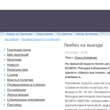
Авария на Уралкалии
Переселение
Постфактум
Школа Лучникова
Заглавная
›
Промышленность и бизнес
›
Ликбез на выезде
Городская среда
19.12.2012 - 12:00
Мир увлечений
Текст:
Ольга Ерёменко
Молодежь
На прошлой неделе более де
Новости
ВСМПО. Поездка в Верхнюю С
Происшествия
проекта «Школа мастеров», о
Социум
комбината.
Власть и политика
Напомним, принять участие в п
Промышленность и бизнес
стажем не более полутора лет,
Потребление
возрасте 30- 35 лет. Основной 
Личное мнение
Молодые металлурги прослушал
Специальные приложения
ВСМПО-АВИСМА, процессами про
Партнёры
корпоративной культурой, кадро
качества, социальной сферой,