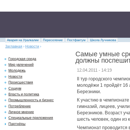
Авария на Уралкалии
Переселение
Постфактум
Школа Лучникова
Заглавная
›
Новости
›
Самые умные сре
должны поспешит
Городская среда
Мир увлечений
12.04.2011 - 14:19
Молодежь
Новости
II тур городского чемпи
Происшествия
молодёжи 1 пройдёт 16 
Социум
Березники.
Власть и политика
К участию в чемпионате
Промышленность и бизнес
гимназий, лицеев, учили
Потребление
Березников. Возраст уча
Личное мнение
Специальные приложения
шесть человек, один из 
Партнёры
Чемпионат проводится в 