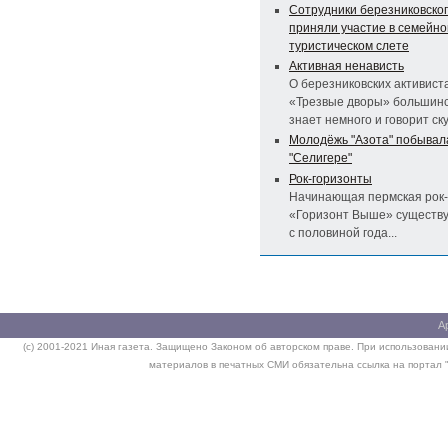
Сотрудники березниковског
приняли участие в семейн
туристическом слете
Активная ненависть
О березниковских активист
«Трезвые дворы» большинс
знает немного и говорит ск
Молодёжь "Азота" побывал
"Селигере"
Рок-горизонты
Начинающая пермская рок-
«Горизонт Выше» существу
с половиной года...
А
(c) 2001-2021 Иная газета. Защищено Законом об авторском праве. При использовании
материалов в печатных СМИ обязательна ссылка на портал