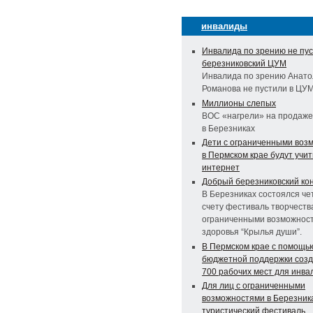
инвалиды
Инвалида по зрению не пус
березниковский ЦУМ
Инвалида по зрению Анат
Романова не пустили в ЦУ
Миллионы слепых
ВОС «нагрели» на продаже
в Березниках
Дети с ограниченными воз
в Пермском крае будут учит
интернет
Добрый березниковский ко
В Березниках состоялся че
счету фестиваль творчеств
ограниченными возможнос
здоровья “Крылья души”.
В Пермском крае с помощь
бюджетной поддержки созд
700 рабочих мест для инва
Для лиц с ограниченными
возможностями в Березник
туристический фестиваль