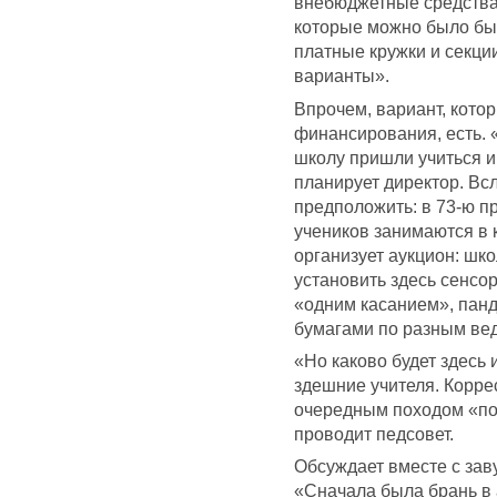
внебюджетные средства
которые можно было бы 
платные кружки и секци
варианты».
Впрочем, вариант, кото
финансирования, есть. 
школу пришли учиться и
планирует директор. Вс
предположить: в 73-ю п
учеников занимаются в 
организует аукцион: шк
установить здесь сенсо
«одним касанием», панд
бумагами по разным ве
«Но каково будет здес
здешние учителя. Корре
очередным походом «по 
проводит педсовет.
Обсуждает вместе с заву
«Сначала была брань в 