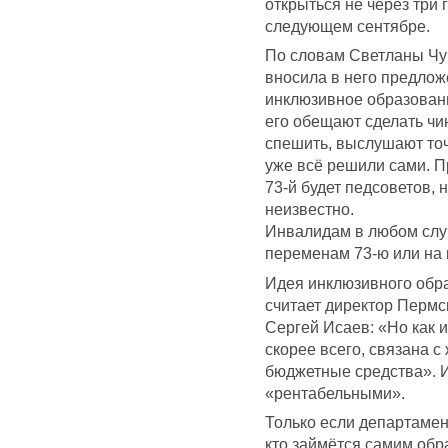
открыться не через три 
следующем сентябре.
По словам Светланы Чув
вносила в него предложе
инклюзивное образовани
его обещают сделать чин
спешить, выслушают точ
уже всё решили сами. П
73-й будет педсоветов,
неизвестно.
Инвалидам в любом случ
переменам 73-ю или на 
Идея инклюзивного обр
считает директор Пермс
Сергей Исаев: «Но как 
скорее всего, связана 
бюджетные средства». 
«рентабельными».
Только если департамен
кто займётся самим обр