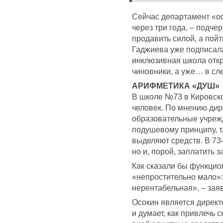
Сейчас департамент «оф
через три года, – подче
продавить силой, а пойт
Гаджиева уже подписала 
инклюзивная школа откр
чиновники, а уже… в с
АРИФМЕТИКА «ДУШ»
В школе №73 в Кировско
человек. По мнению дир
образовательные учреж
подушевому принципу, т. 
выделяют средств. В 73-
но и, порой, заплатить за
Как сказали бы функцио
«непростительно мало»:
нерентабельная», – за
Осокин является директо
и думает, как привлечь 