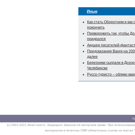
Иные
Как стать Оборотнем и как 
покончить
Приворожить так, чтобы До
придрался
Акушер писателей-фантас
Предсказания Ванги на 200
далее
Березники сыграли в Дозор
Челябинске
Руссо-туристо – облико мар
А
(c) 2001-2021 Иная газета. Защищено Законом об авторском праве. При использовании
материалов в печатных СМИ обязательна ссылка на портал