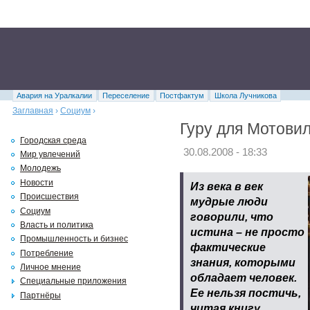
Авария на Уралкалии
Переселение
Постфактум
Школа Лучникова
Заглавная
›
Социум
›
Гуру для Мотови
Городская среда
30.08.2008 - 18:33
Мир увлечений
Молодежь
Новости
Из века в век
Происшествия
мудрые люди
Социум
говорили, что
Власть и политика
истина – не просто
Промышленность и бизнес
фактические
Потребление
знания, которыми
Личное мнение
обладает человек.
Специальные приложения
Ее нельзя постичь,
Партнёры
читая книгу.