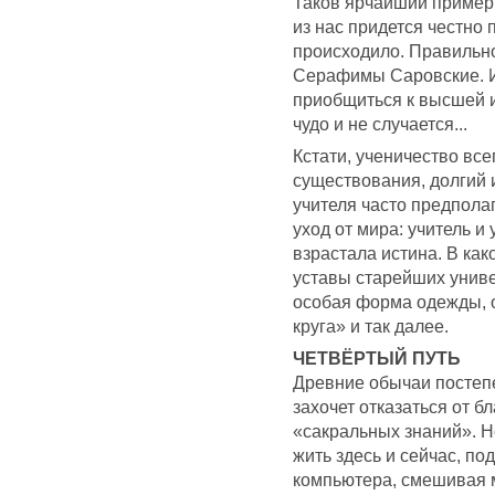
Таков ярчайший пример 
из нас придется честно 
происходило. Правильно
Серафимы Саровские. И 
приобщиться к высшей и
чудо и не случается...
Кстати, ученичество вс
существования, долгий 
учителя часто предпола
уход от мира: учитель и
взрастала истина. В как
уставы старейших униве
особая форма одежды, 
круга» и так далее.
ЧЕТВЁРТЫЙ ПУТЬ
Древние обычаи постепе
захочет отказаться от б
«сакральных знаний». Н
жить здесь и сейчас, по
компьютера, смешивая 