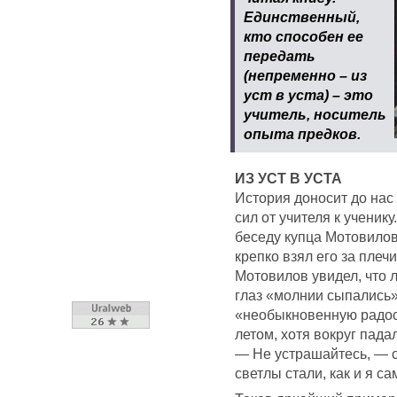
Единственный,
кто способен ее
передать
(непременно – из
уст в уста) – это
учитель, носитель
опыта предков.
ИЗ УСТ В УСТА
История доносит до нас
сил от учителя к ученик
беседу купца Мотовилов
крепко взял его за плечи
Мотовилов увидел, что 
глаз «молнии сыпались»
«необыкновенную радость
летом, хотя вокруг падал
— Не устрашайтесь, — с
светлы стали, как и я са