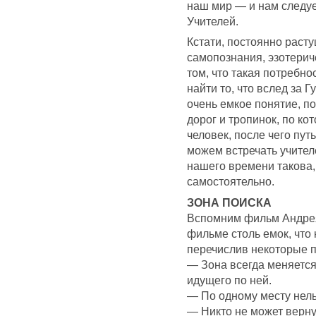
наш мир — и нам следует
Учителей.
Кстати, постоянно раст
самопознания, эзотерич
том, что такая потребно
найти то, что вслед за 
очень емкое понятие, п
дорог и тропинок, по ко
человек, после чего пут
можем встречать учител
нашего времени такова,
самостоятельно.
ЗОНА ПОИСКА
Вспомним фильм Андрея
фильме столь емок, что 
перечислив некоторые п
— Зона всегда меняется
идущего по ней.
— По одному месту нель
— Никто не может верну