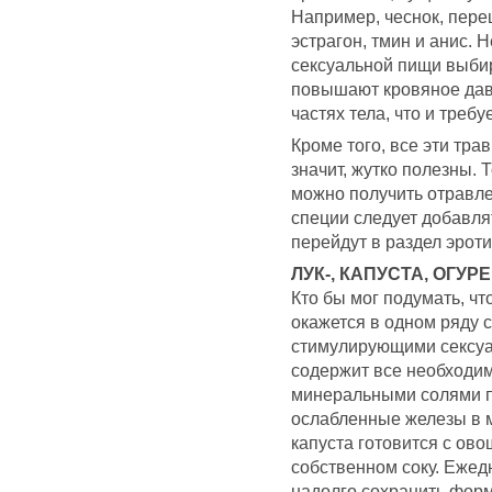
Например, чеснок, перец
эстрагон, тмин и анис.
сексуальной пищи выбир
повышают кровяное давл
частях тела, что и требу
Кроме того, все эти тр
значит, жутко полезны. 
можно получить отравл
специи следует добавля
перейдут в раздел эроти
ЛУК-, КАПУСТА, ОГУР
Кто бы мог подумать, ч
окажется в одном ряду 
стимулирующими сексуал
содержит все необходи
минеральными солями п
ослабленные железы в 
капуста готовится с ов
собственном соку. Еже
надолго сохранить фор