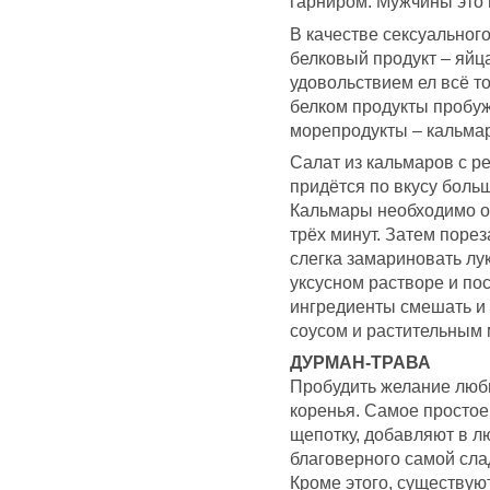
гарниром. Мужчины это 
В качестве сексуальног
белковый продукт – яйц
удовольствием ел всё т
белком продукты пробу
морепродукты – кальмар
Салат из кальмаров с р
придётся по вкусу боль
Кальмары необходимо об
трёх минут. Затем поре
слегка замариновать лу
уксусном растворе и по
ингредиенты смешать и
соусом и растительным 
ДУРМАН-ТРАВА
Пробудить желание люб
коренья. Самое простое 
щепотку, добавляют в л
благоверного самой сла
Кроме этого, существую