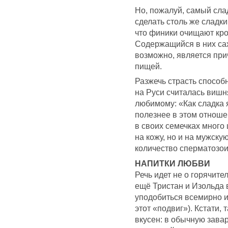
Но, пожалуй, самый сла
сделать столь же сладки
что финики очищают кро
Содержащийся в них сах
возможно, является при
пищей.
Разжечь страсть способ
на Руси считалась вишн
любимому: «Как сладка я
полезнее в этом отноше
в своих семечках много 
на кожу, но и на мужск
количество сперматозои
НАПИТКИ ЛЮБВИ
Речь идет не о горячите
ещё Тристан и Изольда 
уподобиться всемирно и
этот «подвиг»). Кстати,
вкусен: в обычную зава