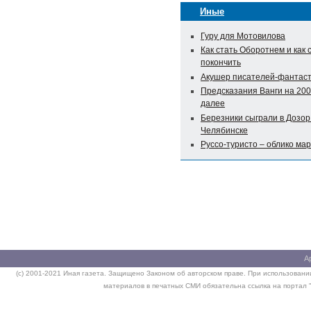
Иные
Гуру для Мотовилова
Как стать Оборотнем и как 
покончить
Акушер писателей-фантас
Предсказания Ванги на 200
далее
Березники сыграли в Дозор
Челябинске
Руссо-туристо – облико мар
А
(c) 2001-2021 Иная газета. Защищено Законом об авторском праве. При использовании
материалов в печатных СМИ обязательна ссылка на портал