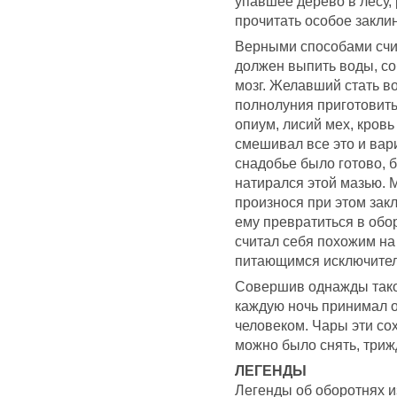
упавшее дерево в лесу,
прочитать особое закли
Верными способами счи
должен выпить воды, со
мозг. Желавший стать в
полнолуния приготовить
опиум, лисий мех, кровь
смешивал все это и вари
снадобье было готово, 
натирался этой мазью. 
произнося при этом зак
ему превратиться в обо
считал себя похожим на
питающимся исключител
Совершив однажды тако
каждую ночь принимал о
человеком. Чары эти сох
можно было снять, триж
ЛЕГЕНДЫ
Легенды об оборотнях из