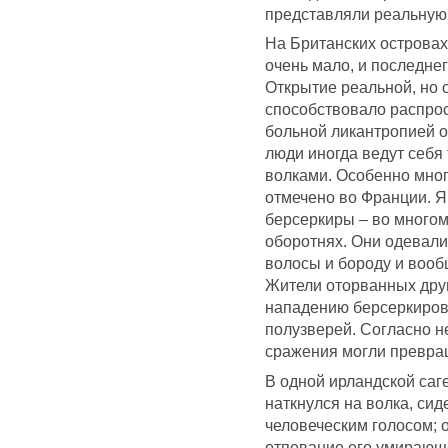
представляли реальную 
На Британских островах
очень мало, и последнег
Открытие реальной, но 
способствовало распро
больной ликантропией о
люди иногда ведут себя 
волками. Особенно мно
отмечено во Франции. 
берсеркиры – во много
оборотнях. Они одевали
волосы и бороду и воо
Жители оторванных друг
нападению берсеркиров,
полузверей. Согласно н
сражения могли превра
В одной ирландской саге
наткнулся на волка, сид
человеческим голосом; 
отпевание его умирающе