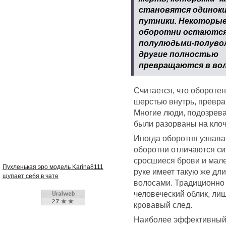
становятся одинок
путники. Некоторы
оборотни остаютс
полулюдьми-полуво
другие полностью
превращаются в вол
Считается, что обороте
шерстью внутрь, превра
Многие люди, подозрева
были разорваны на клоч
Иногда оборотня узнавал
оборотни отличаются си
сросшиеся брови и мале
Пухленькая эро модель Karina8111
руке имеет такую же дли
щупает себя в чате
волосами. Традиционно 
человеческий облик, лиш
кровавый след.
Наиболее эффективный с