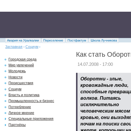
Авария на Уралкалии
Переселение
Постфактум
Школа Лучникова
Заглавная
›
Социум
›
Как стать Оборот
Городская среда
14.07.2008 - 17:00
Мир увлечений
Молодежь
Новости
Оборотни - злые,
Происшествия
кровожадные люди,
Социум
способные превращ
Власть и политика
волков. Питаясь
Промышленность и бизнес
исключительно
Потребление
человеческим мясом
Личное мнение
кровью, они выходя
Специальные приложения
ночам на поиски сво
Партнёры
жертв, которыми ч