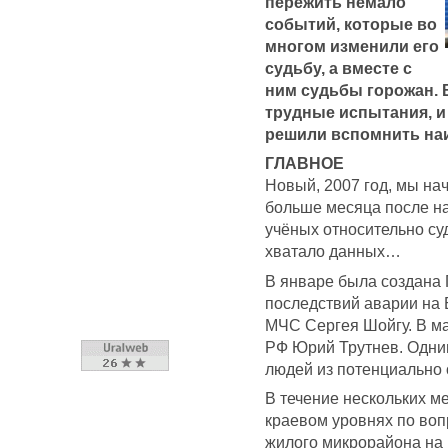
пережить немало
событий, которые во
многом изменили его
судьбу, а вместе с
ним судьбы горожан. В
трудные испытания, и
решили вспомнить наи
ГЛАВНОЕ
Новый, 2007 год, мы на
больше месяца после на
учёных относительно су
хватало данных…
В январе была создана
последствий аварии на
МЧС Сергея Шойгу. В ма
РФ Юрий Трутнев. Одни
людей из потенциально 
В течение нескольких м
краевом уровнях по во
жилого микрорайона на 