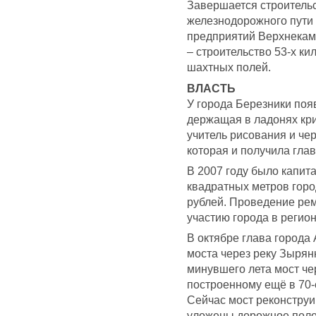
Завершается строитель
железнодорожного пути 
предприятий Верхнекам
– строительство 53-х ки
шахтных полей.
ВЛАСТЬ
У города Березники поя
держащая в ладонях кри
учитель рисования и ч
которая и получила глав
В 2007 году было капит
квадратных метров горо
рублей. Проведение ре
участию города в регио
В октябре глава города
моста через реку Зырян
минувшего лета мост че
построенному ещё в 70-
Сейчас мост реконструи
уложены дорожное поло