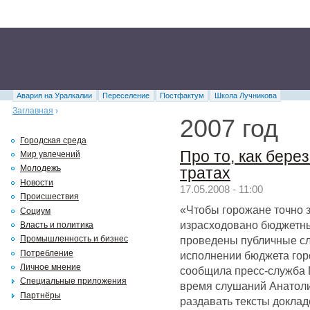
Авария на Уралкалии
Переселение
Постфактум
Школа Лучникова
Заглавная
›
2007 год
Городская среда
Про то, как бер
Мир увлечений
Молодежь
тратах
Новости
17.05.2008 - 11:00
Происшествия
«Чтобы горожане точно з
Социум
израсходовано бюджетны
Власть и политика
проведены публичные сл
Промышленность и бизнес
Потребление
исполнении бюджета горо
Личное мнение
сообщила пресс-служба 
Специальные приложения
время слушаний Анатол
Партнёры
раздавать тексты докла