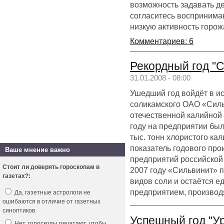
возможность задавать д
согласитесь воспринима
низкую активность горож
Комментариев: 6
Рекордный год "
31.01.2008 - 08:00
Ушедший год войдёт в ис
соликамского ОАО «Силь
отечественной калийной
году на предприятии был
тыс. тонн хлористого ка
показатель годового про
Ваше мнение важно
предприятий российской
Стоит ли доверять гороскопам в
2007 году «Сильвинит» 
газетах?:
видов соли и остаётся 
предприятием, производ
Да, газетные астрологи не
ошибаются в отличие от газетных
синоптиков
Успешный год "У
Нет, гороскопы печатают, чтобы