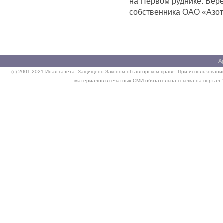
на Первом руднике. Бере
собственника ОАО «Азо
А
(c) 2001-2021 Иная газета. Защищено Законом об авторском праве. При использовании
материалов в печатных СМИ обязательна ссылка на портал