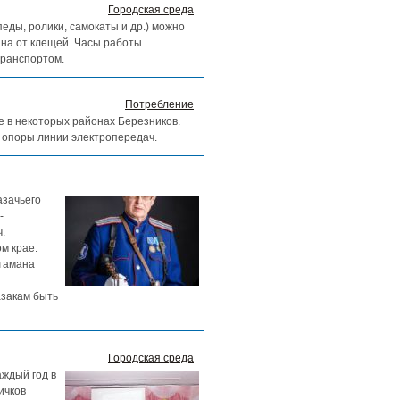
Городская среда
ды, ролики, самокаты и др.) можно
ана от клещей. Часы работы
транспортом.
Потребление
ие в некоторых районах Березников.
 опоры линии электропередач.
азачьего
-
.
м крае.
атамана
азакам быть
Городская среда
аждый год в
ичков