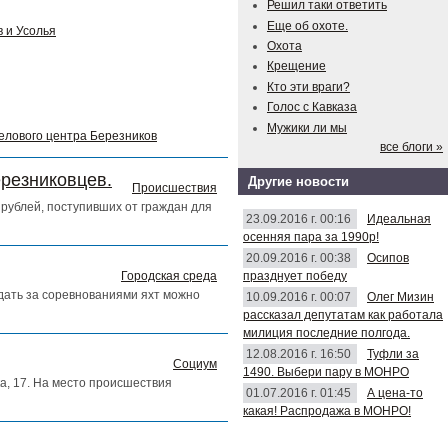
Решил таки ответить
Еще об охоте.
 и Усолья
Охота
Крещение
Кто эти враги?
Голос с Кавказа
Мужики ли мы
делового центра Березников
все блоги »
ерезниковцев.
Другие новости
Происшествия
рублей, поступивших от граждан для
23.09.2016 г. 00:16
Идеальная
осенняя пара за 1990р!
20.09.2016 г. 00:38
Осипов
празднует победу
Городская среда
юдать за соревнованиями яхт можно
10.09.2016 г. 00:07
Олег Мизин
рассказал депутатам как работала
милиция последние полгода.
12.08.2016 г. 16:50
Туфли за
Социум
1490. Выбери пару в МОНРО
а, 17. На место происшествия
01.07.2016 г. 01:45
А цена-то
какая! Распродажа в МОНРО!