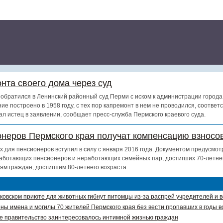
нта своего дома через суд
обратился в Ленинский районный суд Перми с иском к администрации города
ие построено в 1958 году, с тех пор капремонт в нем не проводился, соотве
ал истец в заявлении, сообщает пресс-служба Пермского краевого суда.
онеров Пермского края получат компенсацию взносов
х для пенсионеров вступил в силу с января 2016 года. Документом предусмот
аботающих пенсионеров и неработающих семейных пар, достигших 70-летнег
ям граждан, достигшим 80-летнего возраста.
ковском приюте для животных гибнут питомцы из-за распрей учредителей и 
ны имена и могилы 70 жителей Пермского края без вести пропавших в годы в
е правительство заинтересовалось интимной жизнью граждан