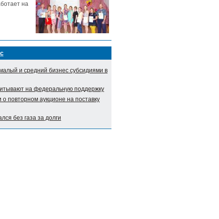
аботает на
с
малый и средний бизнес субсидиями в
итывают на федеральную поддержку
о повторном аукционе на поставку
лся без газа за долги