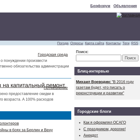
Берфорум
Объявления
Погода
Опросы
Карта сайта
Контакты
Теги
RSS
Поиск:
Городская среда
 о понуждении произвести
тственно обязательства администрации
Блиц-интервью
Михаил Воеводин:
"В 2016 году
 на капитальный ремонт.
газетам будет, что писать о
Потребление
реконструкции и развитии"
рено предоставление скидки в
о возраста. А 100% расходов
Городские блоги
Как я оформлял ОСАГО
волонтеров
С праздником, дорогие!
ойны в боях за Берлин и Вену
Анекдот