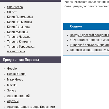
березниковского образования п
базе центра дополнительного о
Яна Агеева
Ян Арт
Юлия Пономарёва
Юлия Пальникова
Социум
Юлия Латынина
Юлия Ждахина
Каждый десятый рожденный
Татьяна Чиркова
С Уралкалия попросят мил
Татьяна Климина
В краевой психбольнице а
Татьяна Городецкая
Краевое министерство куль
все авторы »
Предприятия
Персоны
Google
Henkel Group
Mirax Group
Mozilla
Solvey
Автотранскалий
Агрохим
Администрация города Березники