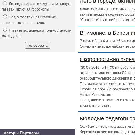
Лето в городе: актив
Да, надо верить всему, о чём пишут в
Любители активного отдыха при
газетах, включая гороскопы
взять в прокат ежедневно до д
Нет, в газетах нет штатных
"Снежинки" в летний период: с
астрологов, я знаю точно
Я в газетах доверяю только лунному
Внимание: в Березни
календарю
В ночь с 3 на 4 июня с 5 часов
Отключение водоснабжения свя
Скоропостижно скон
"30.05.2016г в 14-30 на рабоч
округа, атаман станицы Яйвинс
освободительного движения п. 
Приглашаем всех почтить памят
Огромная просьба распространи
Антон Марамыгин.
Прощание с атаманом состоится
в Казачей справе.
Молодые педагоги ср
Ошибается тот, кто думает, чт
березниковские школы и детски
Авторы
Партнеры