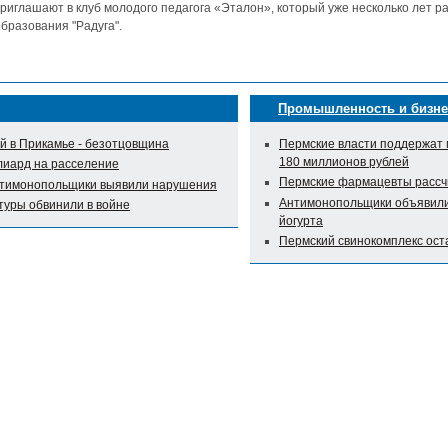
риглашают в клуб молодого педагога «Эталон», который уже несколько лет р
бразования "Радуга".
Промышленность и бизне
 в Прикамье - безотцовщина
Пермские власти поддержат 
180 миллионов рублей
лиард на расселение
Пермские фармацевты рассч
нтимонопольщики выявили нарушения
Антимонопольщики объявили 
туры обвинили в войне
йогурта
Пермский свинокомплекс оста