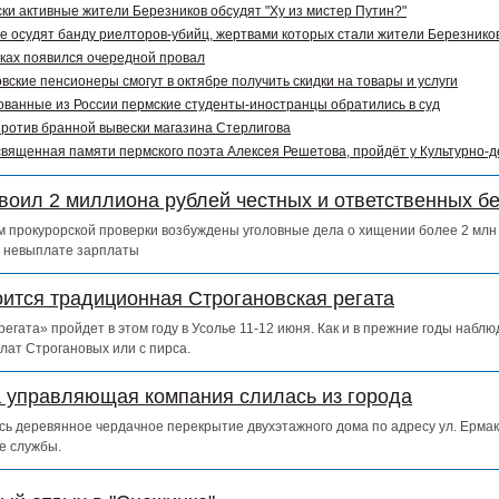
ки активные жители Березников обсудят "Ху из мистер Путин?"
е осудят банду риелторов-убийц, жертвами которых стали жители Березников
ках появился очередной провал
вские пенсионеры смогут в октябре получить скидки на товары и услуги
ванные из России пермские студенты-иностранцы обратились в суд
ротив бранной вывески магазина Стерлигова
священная памяти пермского поэта Алексея Решетова, пройдёт у Культурно-
воил 2 миллиона рублей честных и ответственных б
 прокурорской проверки возбуждены уголовные дела о хищении более 2 млн 
о невыплате зарплаты
оится традиционная Строгановская регата
егата» пройдет в этом году в Усолье 11-12 июня. Как и в прежние годы набл
лат Строгановых или с пирса.
а управляющая компания слилась из города
сь деревянное чердачное перекрытие двухэтажного дома по адресу ул. Ермак
е службы.