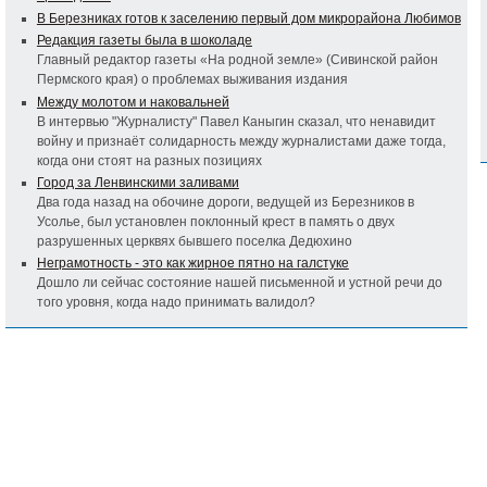
В Березниках готов к заселению первый дом микрорайона Любимов
Редакция газеты была в шоколаде
Главный редактор газеты «На родной земле» (Сивинской район
Пермского края) о проблемах выживания издания
Между молотом и наковальней
В интервью "Журналисту" Павел Каныгин сказал, что ненавидит
войну и признаёт солидарность между журналистами даже тогда,
когда они стоят на разных позициях
Город за Ленвинскими заливами
Два года назад на обочине дороги, ведущей из Березников в
Усолье, был установлен поклонный крест в память о двух
разрушенных церквях бывшего поселка Дедюхино
Неграмотность - это как жирное пятно на галстуке
Дошло ли сейчас состояние нашей письменной и устной речи до
того уровня, когда надо принимать валидол?