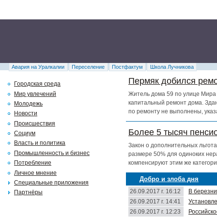
Авария на Уралкалии
Переселение
Постфактум
Школа Лучникова
Пермяк добился ремо
Городская среда
Мир увлечений
Житель дома 59 по улице Мира 
капитальный ремонт дома. Здан
Молодежь
по ремонту не выполнены, указ
Новости
Происшествия
Более 5 тысяч пенси
Социум
Власть и политика
Закон о дополнительных льгота
Промышленность и бизнес
размере 50% для одиноких нер
компенсируют этим же категори
Потребление
Личное мнение
Добро и злоба дня
Специальные приложения
26.09.2017 г. 16:12
В березни
Партнёры
26.09.2017 г. 14:41
Установле
26.09.2017 г. 12:23
Российско