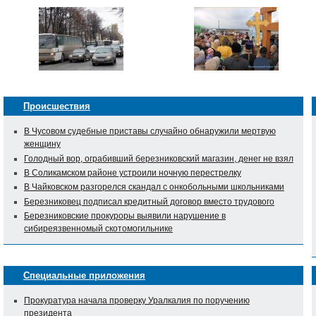
Происшествия
В Чусовом судебные приставы случайно обнаружили мертвую
женщину
Голодный вор, ограбивший березниковский магазин, денег не взял
В Соликамском районе устроили ночную перестрелку
В Чайковском разгорелся скандал с онкобольными школьниками
Березниковец подписал кредитный договор вместо трудового
Березниковские прокуроры выявили нарушение в
сибиреязвенномый скотомогильнике
Специальные приложения
Прокуратура начала проверку Уралкалия по поручению
президента