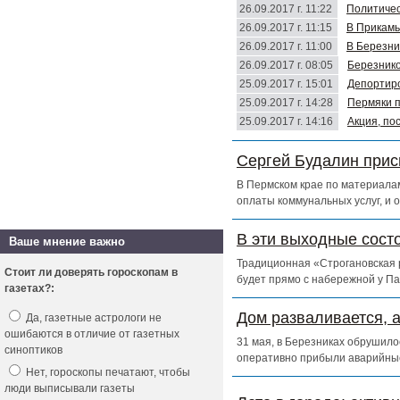
26.09.2017 г. 11:22
Политичес
26.09.2017 г. 11:15
В Прикамь
26.09.2017 г. 11:00
В Березни
26.09.2017 г. 08:05
Березнико
25.09.2017 г. 15:01
Депортиро
25.09.2017 г. 14:28
Пермяки п
25.09.2017 г. 14:16
Акция, по
Сергей Будалин прис
В Пермском крае по материалам
оплаты коммунальных услуг, и 
В эти выходные сост
Ваше мнение важно
Традиционная «Строгановская р
Стоит ли доверять гороскопам в
будет прямо с набережной у Па
газетах?:
Дом разваливается, 
Да, газетные астрологи не
ошибаются в отличие от газетных
31 мая, в Березниках обрушило
синоптиков
оперативно прибыли аварийны
Нет, гороскопы печатают, чтобы
люди выписывали газеты