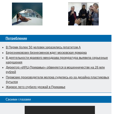
Потребление
В Перми более 50 человек заразились гепатитом А
Березниковских бизнесменов ждет московская ярмарка
В деятельности краевого минздрава прокуратура выявила серьезные
нарушения
Директор «ИРЦ-Прикамье» обвиняется в мошенничестве на 26 млн
рублей
Пермские производители молока судились из-за дизайна пластиковых
бутылок
Жаркое лето сгубило урожай в Прикамье
Своими глазами