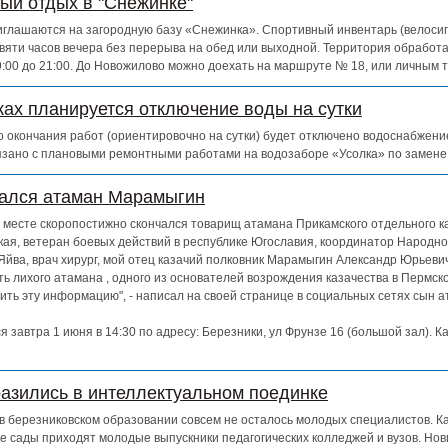
ный отдых в "Снежинке"
глашаются на загородную базу «Снежинка». Спортивный инвентарь (велосипе
евяти часов вечера без перерыва на обед или выходной. Территория обработ
 9:00 до 21:00. До Новожилово можно доехать на маршруте № 18, или личным 
ках планируется отключение воды на сутки
 до окончания работ (ориентировочно на сутки) будет отключено водоснабжен
зано с плановыми ремонтными работами на водозаборе «Усолка» по замене
чался атаман Марамыгин
ем месте скоропостижно скончался товарищ атамана Прикамского отдельного к
кая, ветеран боевых действий в республике Югославия, координатор Народно
Яйва, врач хирург, мой отец казачий полковник Марамыгин Александр Юрьевич
ь лихого атамана , одного из основателей возрождения казачества в Пермско
ть эту информацию", - написал на своей странице в социальных сетях сын 
 завтра 1 июня в 14:30 по адресу: Березники, ул Фрунзе 16 (большой зал). К
азились в интеллектуальном поединке
о в березниковском образовании совсем не осталось молодых специалистов. К
е сады приходят молодые выпускники педагогических колледжей и вузов. Нов