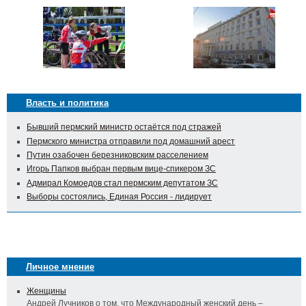
Власть и политика
Бывший пермский министр остаётся под стражей
Пермского министра отправили под домашний арест
Путин озабочен березниковским расселением
Игорь Папков выбран первым вице-спикером ЗС
Адмирал Комоедов стал пермским депутатом ЗС
Выборы состоялись, Единая Россия - лидирует
Личное мнение
Женщины
Андрей Лучников о том, что Международный женский день –