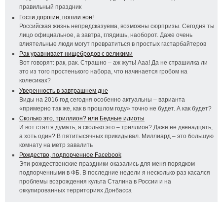
правильный праздник
Гости дорогие, пошли вон!
Российская жизнь непредсказуема, возможны сюрпризы. Сегодня ты
лицо официальное, а завтра, глядишь, наоборот. Даже очень
влиятельные люди могут превратиться в простых гастарбайтеров
Рак уравнивает нищебродов с великими
Вот говорят: рак, рак. Страшно – аж жуть! Ааа! Да не страшилка ли
это из того простенького набора, что начинается гробом на
колесиках?
Уверенность в завтрашнем дне
Виды на 2016 год сегодня особенно актуальны – варианта
«примерно так же, как в прошлом году» точно не будет. А как будет?
Сколько это, триллион? или Бедные идиоты
И вот стал я думать, а сколько это – триллион? Даже не двенадцать,
а хоть один? В пятитысячных прикидывал. Миллиард – это большую
комнату на метр завалить
Рождество, подпорченное Facebook
Эти рождественские праздники оказались для меня порядком
подпорченными в ФБ. В последние недели я несколько раз касался
проблемы возрождения культа Сталина в России и на
оккупированных территориях Донбасса