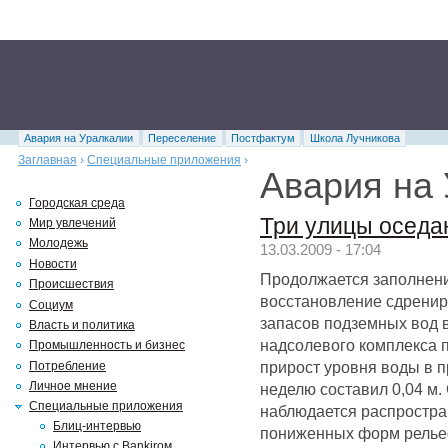
Авария на Уралкалии
Переселение
Постфактум
Школа Лучникова
Заглавная
›
Специальные приложения
›
Авария на
Городская среда
Три улицы оседа
Мир увлечений
Молодежь
13.03.2009 - 17:04
Новости
Продолжается заполнени
Происшествия
восстановление сдренир
Социум
запасов подземных вод 
Власть и политика
надсолевого комплекса 
Промышленность и бизнес
прирост уровня воды в 
Потребление
Личное мнение
неделю составил 0,04 м.
Специальные приложения
наблюдается распростра
Блиц-интервью
пониженных форм рельеф
Интервью с Bankirом