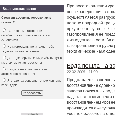
При восстановлении уро
Ваше мнение важно
после завершения затоп
осуществляется разгрузк
Стоит ли доверять гороскопам в
по зоне природной трещи
газетах?:
приурочено русло р. Зы
Да, газетные астрологи не
газопроявления не пред
ошибаются в отличие от газетных
жизнедеятельности. За 
синоптиков
газопроявления в русле 
Нет, гороскопы печатают, чтобы
геохимические наблюден
люди выписывали газеты
Да, надо верить всему, о чём пишут в
газетах, включая гороскопы
Вода пошла на за
Нет, в газетах нет штатных
22.02.2009 - 11:00
астрологов, я знаю точно
Продолжается заполнени
Я в газетах доверяю только лунному
восстановление сдренир
календарю
запасов подземных вод 
надсолевого комплекса 
восстановлением уровн
производятся ежесуточ
уровней рассолов в ств