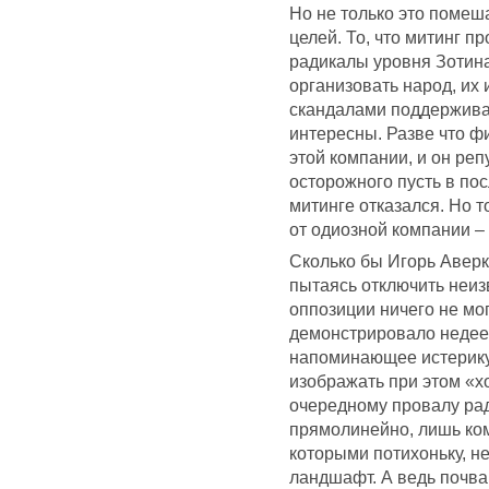
Но не только это помеша
целей. То, что митинг п
радикалы уровня Зотина
организовать народ, их 
скандалами поддержива
интересны. Разве что ф
этой компании, и он ре
осторожного пусть в по
митинге отказался. Но т
от одиозной компании – 
Сколько бы Игорь Аверк
пытаясь отключить неиз
оппозиции ничего не мо
демонстрировало недее
напоминающее истерику.
изображать при этом «х
очередному провалу ра
прямолинейно, лишь ком
которыми потихоньку, н
ландшафт. А ведь почва