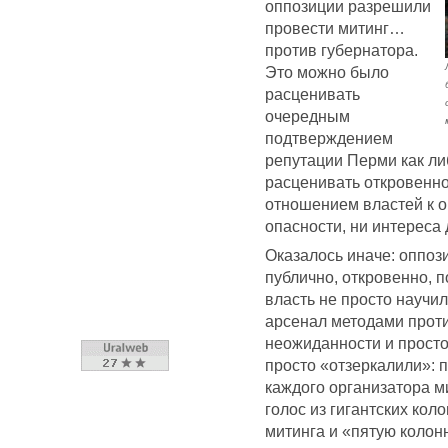
оппозиции разрешили
провести митинг…
против губернатора.
Это можно было
расценивать
очередным
подтверждением
репутации Перми как л
расценивать откровенн
отношением властей к о
опасности, ни интереса
Оказалось иначе: оппо
публично, откровенно, 
власть не просто научи
арсенал методами прот
неожиданности и прост
просто «отзеркалили»: 
каждого организатора м
голос из гигантских кол
митинга и «пятую колон