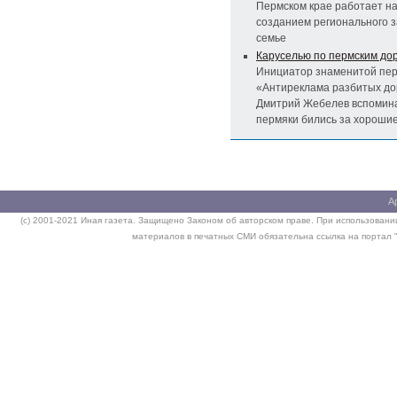
Пермском крае работает н
созданием регионального з
семье
Каруселью по пермским до
Инициатор знаменитой пер
«Антиреклама разбитых до
Дмитрий Жебелев вспомина
пермяки бились за хорошие
А
(c) 2001-2021 Иная газета. Защищено Законом об авторском праве. При использовании
материалов в печатных СМИ обязательна ссылка на портал