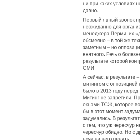
ни при каких условиях н
давно.
Первый явный звонок п
неожиданно для органи
менеджера Перми, их «
обсмеяно – в той же те
заметным – но оппозици
внятного. Речь о болезн
результате которой кон
СМИ.
А сейчас, в результате 
митингом с оппозицией н
было в 2013 году перед
Митинг не запретили. П
окнами ТСЖ, которое во
бы в этот момент задума
задумались. В результа
с тем, что уж чересчур 
чересчур обидно. Но с д
неча на него пенять.