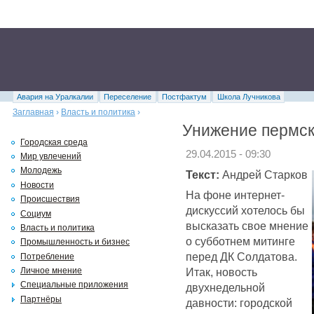
Авария на Уралкалии
Переселение
Постфактум
Школа Лучникова
Заглавная
›
Власть и политика
›
Унижение пермск
Городская среда
29.04.2015 - 09:30
Мир увлечений
Молодежь
Текст:
Андрей Старков
Новости
На фоне интернет-
Происшествия
дискуссий хотелось бы
Социум
высказать свое мнение
Власть и политика
о субботнем митинге
Промышленность и бизнес
перед ДК Солдатова.
Потребление
Итак, новость
Личное мнение
Специальные приложения
двухнедельной
Партнёры
давности: городской