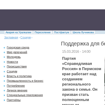
Авария на Уралкалии
Переселение
Постфактум
Школа Лучникова
Заглавная
›
Социум
›
Поддержка для б
Городская среда
15.03.2016 - 14:00
Мир увлечений
Молодежь
Партия
Новости
«Справедливая
Происшествия
Россия» в Пермском
Социум
крае работает над
Власть и политика
созданием
Промышленность и бизнес
регионального
Потребление
закона о семье. Он
Личное мнение
призван стать
Специальные приложения
полноценным
Партнёры
мощным