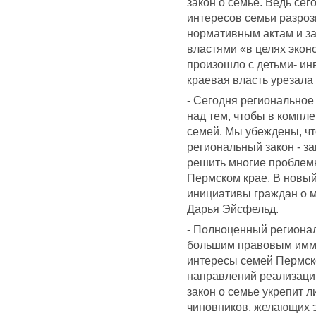
закон о семье. Ведь се
интересов семьи разро
нормативным актам и за
властями «в целях экон
произошло с детьми- ин
краевая власть урезала 
- Сегодня региональное
над тем, чтобы в компл
семей. Мы убеждены, ч
региональный закон - за
решить многие проблемы
Пермском крае. В новый 
инициативы граждан о м
Дарья Эйсфельд.
- Полноценный регионал
большим правовым имму
интересы семей Пермског
направлений реализаци
закон о семье укрепит 
чиновников, желающих э