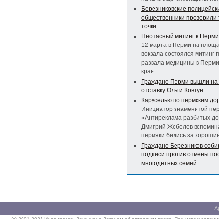
Березниковские полицейск
общественники проверили 
точки
Неопасный митинг в Перми
12 марта в Перми на площа
вокзала состоялся митинг 
развала медицины в Перми
крае
Граждане Перми вышли на 
отставку Ольги Ковтун
Каруселью по пермским до
Инициатор знаменитой пер
«Антиреклама разбитых до
Дмитрий Жебелев вспомина
пермяки бились за хорошие
Граждане Березников соби
подписи против отмены по
многодетных семей
А
(c) 2001-2021 Иная газета. Защищено Законом об авторском праве. При использовании