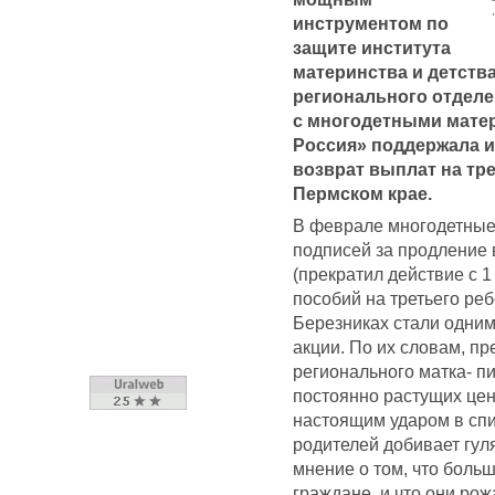
инструментом по
защите института
материнства и детства
регионального отделе
с многодетными матер
Россия» поддержала и
возврат выплат на тр
Пермском крае.
В феврале многодетные
подписей за продление 
(прекратил действие с 
пособий на третьего ре
Березниках стали одним
акции. По их словам, п
регионального матка- п
постоянно растущих цен
настоящим ударом в спи
родителей добивает гу
мнение о том, что боль
граждане, и что они рож