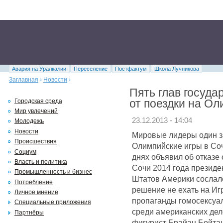
Авария на Уралкалии
Переселение
Постфактум
Школа Лучникова
Заглавная
›
Новости
›
Пять глав госуда
от поездки на Ол
Городская среда
Мир увлечений
23.12.2013 - 14:04
Молодежь
Новости
Мировые лидеры один за
Происшествия
Олимпийские игры в Соч
Социум
днях объявил об отказе
Власть и политика
Сочи 2014 года презид
Промышленность и бизнес
Штатов Америки сослалс
Потребление
решение не ехать на Игр
Личное мнение
пропаганды гомосексуал
Специальные приложения
среди американских дел
Партнёры
фигурист Брайан Бойтан