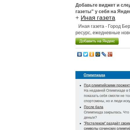
Добавьте виджет и сл
газеты" у себя на Янде
+
Иная газета
Иная газета - Город Б
ресурс, ежедневные ново
Олимпиада
Под олимпийскими прожек
На недавней Олимпиаде в 
показать себя смогли не то
спортсмены, но и люди искус
После бала
Олимпиада закрылась. Что
деньги?
"Ростелеком" раздаёт свои
символы сочинских олимпий