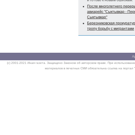
и готово к новым ошибкам.
После многолетнего перер
авиарейс "Сыктывкар - Пер
Сыктывкар"
Березниковская прокурату
тропу борьбу с мигрантами
А
(c) 2001-2021 Иная газета. Защищено Законом об авторском праве. При использовании
материалов в печатных СМИ обязательна ссылка на портал