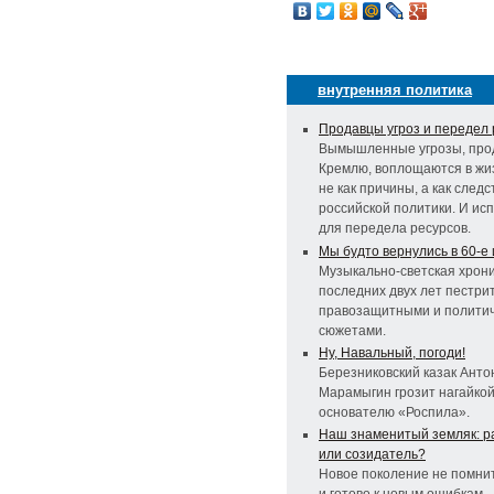
внутренняя политика
Продавцы угроз и передел 
Вымышленные угрозы, пр
Кремлю, воплощаются в жиз
не как причины, а как следс
российской политики. И ис
для передела ресурсов.
Мы будто вернулись в 60-е и
Музыкально-светская хрон
последних двух лет пестри
правозащитными и полити
сюжетами.
Ну, Навальный, погоди!
Березниковский казак Анто
Марамыгин грозит нагайко
основателю «Роспила».
Наш знаменитый земляк: р
или созидатель?
Новое поколение не помни