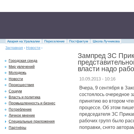
Авария на Уралкалии
Переселение
Постфактум
Школа Лучникова
Заглавная
›
Новости
›
Зампред ЗС Прик
представительно
Городская среда
Мир увлечений
власти надо рабо
Молодежь
10.09.2013 - 10:16
Новости
Происшествия
Вчера, 9 сентября в За
Социум
состоялось очередное з
Власть и политика
принятию во втором чте
Промышленность и бизнес
процессе. Об этом пише
Потребление
председателя ЗС Прикам
Личное мнение
рабочих групп было рас
Специальные приложения
поправки, снято авторами
Партнёры