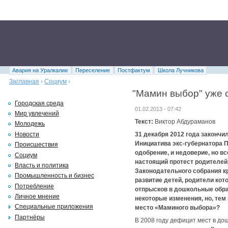
Авария на Уралкалии
Переселение
Постфактум
Школа Лучникова
Заглавная
›
Социум
›
"Мамин выбор" уже 
Городская среда
01.02.2013 - 07:42
Мир увлечений
Текст:
Виктор Абдураманов
Молодежь
Новости
31 декабря 2012 года закончи
Инициатива экс-губернатора 
Происшествия
одобрение, и недоверие, но в
Социум
настоящий протест родителей
Власть и политика
Законодательного собрания к
Промышленность и бизнес
развитие детей, родители кото
Потребление
отпрысков в дошкольные обра
Личное мнение
некоторые изменения, но, тем 
Специальные приложения
место «Маминого выбора»?
Партнёры
В 2008 году дефицит мест в д