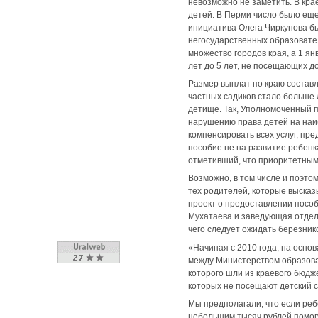
невозможно не заметить. В кра
детей. В Перми число было ещ
инициатива Олега Чиркунова бы
негосударственных образовате
множество городов края, а 1 я
лет до 5 лет, не посещающих 
Размер выплат по краю составл
частных садиков стало больше 
детище. Так, Уполномоченный п
нарушению права детей на наи
компенсировать всех услуг, пр
пособие не на развитие ребенка
отметивший, что приоритетным
Возможно, в том числе и поэто
тех родителей, которые выска
проект о предоставлении пособ
Мухатаева и заведующая отдел
чего следует ожидать березни
«Начиная с 2010 года, на осно
между Министерством образова
которого шли из краевого бюдж
которых не посещают детский с
Мы предполагали, что если ребе
небольшим тысяч рублей помогу