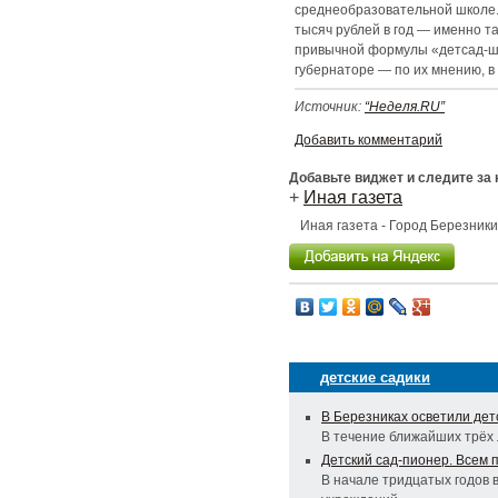
среднеобразовательной школе.
тысяч рублей в год — именно та
привычной формулы «детсад-шк
губернаторе — по их мнению, в 
Источник:
“Неделя.RU”
Добавить комментарий
Добавьте виджет и следите за
+
Иная газета
Иная газета - Город Березник
детские садики
В Березниках осветили дет
В течение ближайших трёх л
Детский сад-пионер. Всем 
В начале тридцатых годов 