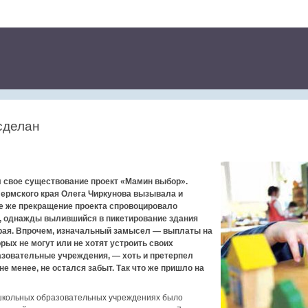
сделан
л свое существование проект «Мамин выбор».
Пермского края Олега Чиркунова вызывала и
се же прекращение проекта спровоцировало
, однажды вылившийся в пикетирование здания
рая. Впрочем, изначальный замысел — выплаты на
рых не могут или не хотят устроить своих
зовательные учреждения, — хоть и претерпел
не менее, не остался забыт. Так что же пришло на
ошкольных образовательных учреждениях было