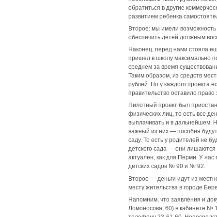
обратиться в другие коммерчес
развитием ребенка самостоятел
Второе: мы имели возможность 
обеспечить детей должным восп
Наконец, перед нами стояла е
пришел в школу максимально п
среднем за время существовани
Таким образом, из средств мес
рублей. Но у каждого проекта е
правительство оставило право 
Пилотный проект был приостано
физических лиц, то есть все де
выплачивать и в дальнейшем. 
важный из них — пособия будут
саду. То есть у родителей не 
детского сада — они лишаются 
актуален, как для Перми. У нас
детских садов № 90 и № 92.
Второе — деньги идут из местн
месту жительства в городе Бер
Напомним, что заявления и док
Ломоносова, 60) в кабинете № 1
телефону 23-61-60. Непосредс