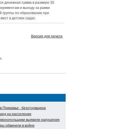
ся денежная сумма в размере 30
спериментам и выходу за рамки
й группы по образованию при
мест в детских садах.
Версия для печати
и.
в Прикамье - безотцовщина
ард на расселение
тимонопольщики выявили нарушения
уры обвинили в войне