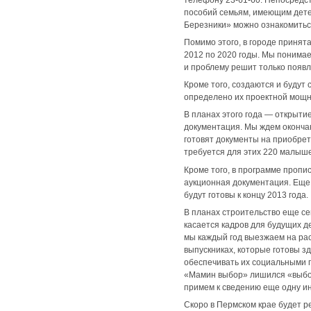
пособий семьям, имеющим детей
Березники» можно ознакомитьс
Помимо этого, в городе принят
2012 по 2020 годы. Мы понимае
и проблему решит только появле
Кроме того, создаются и будут
определено их проектной мощно
В планах этого года — открытие
документация. Мы ждем оконча
готовят документы на приобрет
требуется для этих 220 малыш
Кроме того, в программе пропис
аукционная документация. Еще 
будут готовы к концу 2013 года.
В планах строительство еще се
касается кадров для будущих де
мы каждый год выезжаем на ра
выпускниках, которые готовы з
обеспечивать их социальными г
«Мамин выбор» лишился «выбора
примем к сведению еще одну и
Скоро в Пермском крае будет р