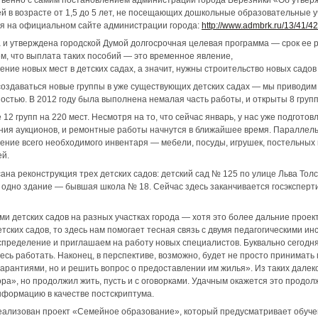
 в возрасте от 1,5 до 5 лет, не посещающих дошкольные образовательные у
я на официальном сайте администрации города:
http://www.admbrk.ru/13/41/42
а и утверждена городской Думой долгосрочная целевая программа — срок ее 
м, что выплата таких пособий — это временное явление,
ние новых мест в детских садах, а значит, нужны строительство новых садов
 создаваться новые группы в уже существующих детских садах — мы приводим 
стью. В 2012 году была выполнена немалая часть работы, и открыты 8 групп 
 12 групп на 220 мест. Несмотря на то, что сейчас январь, у нас уже подгото
ния аукционов, и ремонтные работы начнутся в ближайшее время. Параллель
ение всего необходимого инвентаря — мебели, посуды, игрушек, постельных 
ей.
ана реконструкция трех детских садов: детский сад № 125 по улице Льва Толс
одно здание — бывшая школа № 18. Сейчас здесь заканчивается госэксперти
ми детских садов на разных участках города — хотя это более дальние проект
тских садов, то здесь нам помогает тесная связь с двумя педагогическими и
спределение и приглашаем на работу новых специалистов. Буквально сегодн
десь работать. Наконец, в перспективе, возможно, будет не просто принимат
арантиями, но и решить вопрос о предоставлении им жилья». Из таких далеко
», но продолжил жить, пусть и с оговорками. Удачным окажется это продолж
нформацию в качестве постскриптума.
еализован проект «Семейное образование», который предусматривает обучени