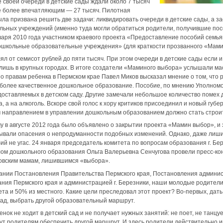
е своей очереди в детские сады ждали около 7 тысяч
е более впечатляющим — 27 тысяч. Пилотная
ла призвана решить две задачи: ликвидировать очереди в детские сады, а за
льных учреждений (именно туда могли обратиться родители, получившие пос
нваря 2010 года участником краевого проекта «Предоставление пособий семья
дошкольные образовательные учреждения» (для краткости прозванного «Мами
ял от семисот рублей до пяти тысяч. При этом очереди в детские сады если и
лишь в крупных городах. В итоге создатели «Маминого выбора» услышали мас
о правам ребенка в Пермском крае Павел Миков высказал мнение о том, что 
более качественное дошкольное образование. Пособие, по мнению Уполномо
едоставляемых в детском саду. Другие замечали небольшое количество поме
, а на алкоголь. Вскоре свой голос к хору критиков присоединил и новый губе
 направлением в управлении дошкольным образованием должно стать строит
му в августе 2012 года было объявлено о закрытии проекта «Мамин выбор», и
зывали опасения о непродуманности подобных изменений. Однако, даже лиши
ий не угас. 24 января председатель комитета по вопросам образования г. Бе
ом дошкольного образования Ольга Валерьевна Сенчугова провели пресс-ко
ковским мамам, лишившимся «выбора».
вании Постановления Правительства Пермского края, Постановления админис
ния Пермского края и администрацией г. Березники, наши молодые родители
ета и 50% из местного. Какие цели преследовал этот проект? Во-первых, дат
ад, выбрать другой образовательный маршрут.
нок не ходит в детский сад и не получает нужных занятий: не поет, не танцует
т родителям обеспечить другой маршрут. И здесь родители действительно и