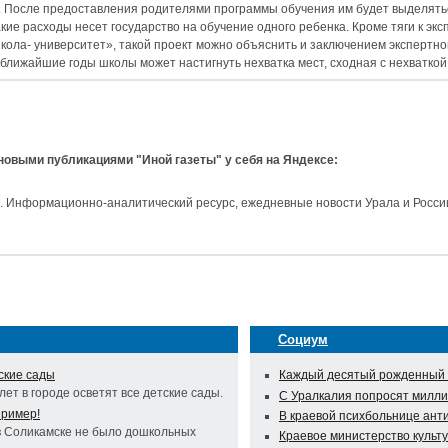
 После предоставления родителями программы обучения им будет выделять
кие расходы несет государство на обучение одного ребенка. Кроме тяги к эк
ола- университет», такой проект можно объяснить и заключением экспертно
ближайшие годы школы может настигнуть нехватка мест, сходная с нехваткой 
 новыми публикациями "Иной газеты" у себя на Яндексе:
и. Информационно-аналитический ресурс, ежедневные новости Урала и Росси
Социум
ские сады
Каждый десятый рожденный 
ет в городе осветят все детские сады.
С Уралкалия попросят милли
пример!
В краевой психбольнице ан
в Соликамске не было дошкольных
Краевое министерство культ