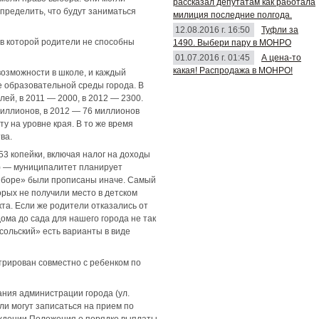
рассказал депутатам как работала
определить, что будут заниматься
милиция последние полгода.
12.08.2016 г. 16:50
Туфли за
 в которой родители не способны
1490. Выбери пару в МОНРО
01.07.2016 г. 01:45
А цена-то
какая! Распродажа в МОНРО!
возможности в школе, и каждый
 образовательной среды города. В
ей, в 2011 — 2000, в 2012 — 2300.
миллионов, в 2012 — 76 миллионов
ту на уровне края. В то же время
ва.
3 копейки, включая налог на доходы
ет) — муниципалитет планирует
выборе» были прописаны иначе. Самый
рых не получили место в детском
та. Если же родители отказались от
ома до сада для нашего города не так
Усольский» есть варианты в виде
стрирован совместно с ребенком по
ния администрации города (ул.
ели могут записаться на прием по
рждении Положения о порядке выплаты