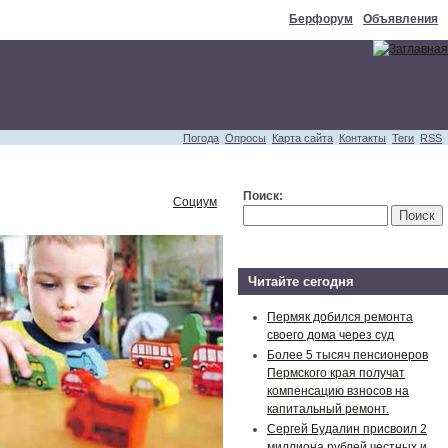
Берфорум
Объявления
Погода
Опросы
Карта сайта
Контакты
Теги
RSS
Поиск:
Социум
Читайте сегодня
Пермяк добился ремонта
своего дома через суд
Более 5 тысяч пенсионеров
Пермского края получат
компенсацию взносов на
капитальный ремонт.
Сергей Будалин присвоил 2
миллиона рублей честных и