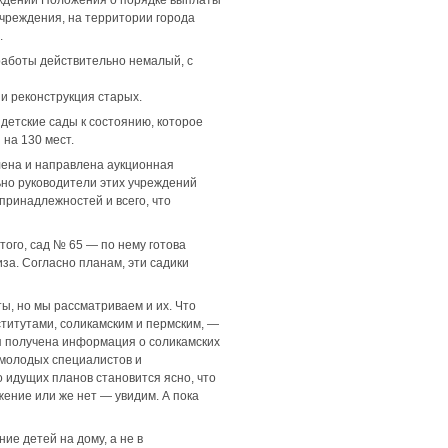
чреждения, на территории города
.
работы действительно немалый, с
 и реконструкция старых.
детские сады к состоянию, которое
на 130 мест.
влена и направлена аукционная
но руководители этих учреждений
принадлежностей и всего, что
того, сад № 65 — по нему готова
за. Согласно планам, эти садики
ы, но мы рассматриваем и их. Что
нститутами, соликамским и пермским, —
я получена информация о соликамских
ь молодых специалистов и
 идущих планов становится ясно, что
ение или же нет — увидим. А пока
е детей на дому, а не в