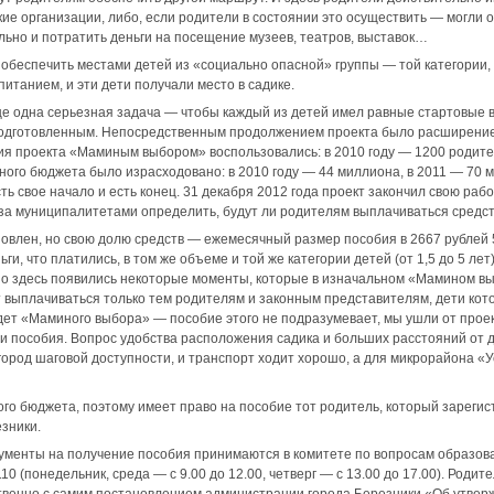
кие организации, либо, если родители в состоянии это осуществить — могли 
ьно и потратить деньги на посещение музеев, театров, выставок…
обеспечить местами детей из «социально опасной» группы — той категории,
итанием, и эти дети получали место в садике.
ще одна серьезная задача — чтобы каждый из детей имел равные стартовые 
одготовленным. Непосредственным продолжением проекта было расширение
я проекта «Маминым выбором» воспользовались: в 2010 году — 1200 родител
тного бюджета было израсходовано: в 2010 году — 44 миллиона, в 2011 — 70 
сть свое начало и есть конец. 31 декабря 2012 года проект закончил свою рабо
за муниципалитетами определить, будут ли родителям выплачиваться средст
влен, но свою долю средств — ежемесячный размер пособия в 2667 рублей 5
ньги, что платились, в том же объеме и той же категории детей (от 1,5 до 5 л
Но здесь появились некоторые моменты, которые в изначальном «Мамином 
 выплачиваться только тем родителям и законным представителям, дети кото
будет «Маминого выбора» — пособие этого не подразумевает, мы ушли от проек
и пособия. Вопрос удобства расположения садика и больших расстояний от д
 город шаговой доступности, и транспорт ходит хорошо, а для микрорайона «
ого бюджета, поэтому имеет право на пособие тот родитель, который зареги
езники.
ументы на получение пособия принимаются в комитете по вопросам образова
10 (понедельник, среда — с 9.00 до 12.00, четверг — с 13.00 до 17.00). Родит
твенно с самим постановлением администрации города Березники «Об утве