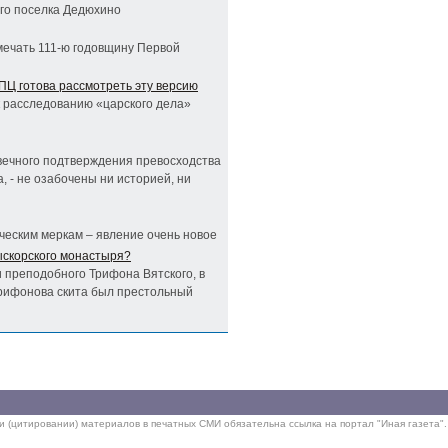
го поселка Дедюхино
мечать 111-ю годовщину Первой
РПЦ готова рассмотреть эту версию
к расследованию «царского дела»
 вечного подтверждения превосходства
, - не озабочены ни историей, ни
ческим меркам – явление очень новое
ыскорского монастыря?
и преподобного Трифона Вятского, в
рифонова скита был престольный
ии (цитировании) материалов в печатных СМИ обязательна ссылка на портал "Иная газета".