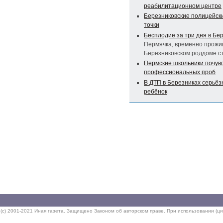
реабилитационном центре
Березниковские полицейск
точки
Бесплодие за три дня в Бе
Пермячка, временно прожив
Березниковском роддоме с
Пермские школьники почувс
профессиональных проб
В ДТП в Березниках серьё
ребёнок
(c) 2001-2021 Иная газета. Защищено Законом об авторском праве. При использовании (ци