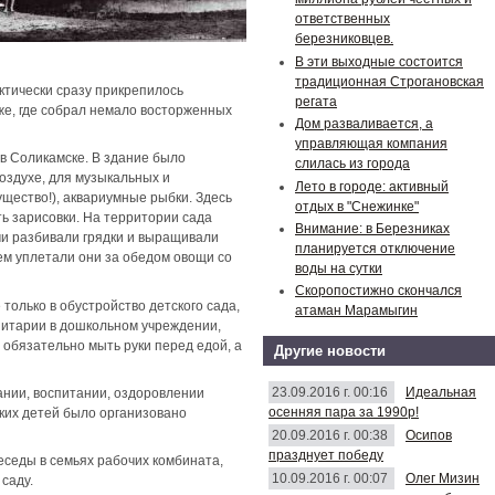
ответственных
березниковцев.
В эти выходные состоится
традиционная Строгановская
ктически сразу прикрепилось
регата
же, где собрал немало восторженных
Дом разваливается, а
управляющая компания
 в Соликамске. В здание было
слилась из города
оздухе, для музыкальных и
Лето в городе: активный
щество!), аквариумные рыбки. Здесь
отдых в "Снежинке"
ь зарисовки. На территории сада
Внимание: в Березниках
ми разбивали грядки и выращивали
планируется отключение
ем уплетали они за обедом овощи со
воды на сутки
Скоропостижно скончался
только в обустройство детского сада,
атаман Марамыгин
нитарии в дошкольном учреждении,
обязательно мыть руки перед едой, а
Другие новости
23.09.2016 г. 00:16
Идеальная
ании, воспитании, оздоровлении
осенняя пара за 1990р!
ких детей было организовано
20.09.2016 г. 00:38
Осипов
празднует победу
седы в семьях рабочих комбината,
10.09.2016 г. 00:07
Олег Мизин
саду.