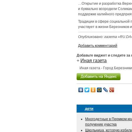
…Открытие и разработка Верхн
и буквально возродили Соликам
поддержке калийного предприят
Традиции в сфере социальной п
участвует в жизни Березников 
Опубликовано: газета «RU.DA» 
Добавить комментарий
Добавьте виджет и следите за
+
Иная газета
Иная газета - Город Березник
дети
Многодетные в Пермком кра
получение участка
Школьница, которую избили