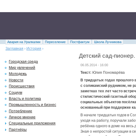
Авария на Уралкалии
Переселение
Постфактум
Школа Лучникова
Заглавная
›
История
›
Детский сад-пионер.
Городская среда
06.05.2014 - 16:00
Мир увлечений
Текст:
Юлия Пономарёва
Молодежь
Новости
В тридцатых годах прошлого 
с соликамский рудником, не р
Происшествия
заметках тех лет часто встре
Социум
стилистический газетный обо
Власть и политика
социальных объектов посёлка,
Промышленность и бизнес
основанный при поддержке ка
Потребление
В начале тридцатых годов в Со
Личное мнение
уходя на работу, поручали заб
Специальные приложения
ребёнка одного в доме на весь 
Партнёры
Зная о непростой ситуации в с