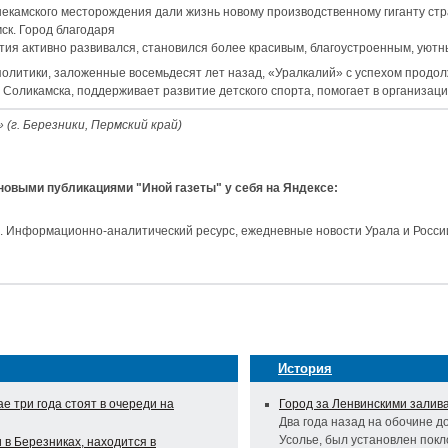
екамского месторождения дали жизнь новому производственному гиганту ст
ск. Город благодаря
ия активно развивался, становился более красивым, благоустроенным, уютн
олитики, заложенные восемьдесят лет назад, «Уралкалий» с успехом продол
и Соликамска, поддерживает развитие детского спорта, помогает в организац
(г. Березники, Пермский край)
 новыми публикациями "Иной газеты" у себя на Яндексе:
и. Информационно-аналитический ресурс, ежедневные новости Урала и Росси
История
е три года стоят в очереди на
Город за Ленвинскими залив
Два года назад на обочине д
Усолье, был установлен покл
 в Березниках, находится в