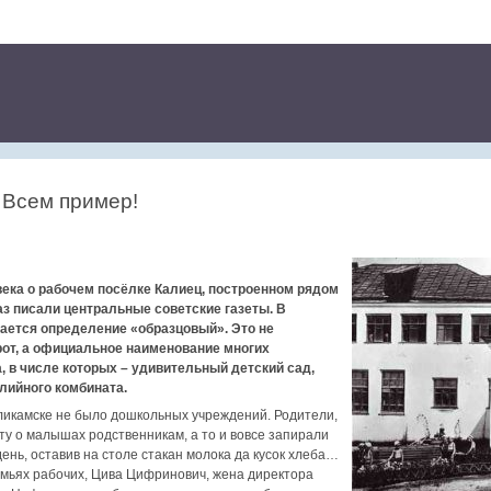
 Всем пример!
века о рабочем посёлке Калиец, построенном рядом
аз писали центральные советские газеты. В
чается определение «образцовый». Это не
рот, а официальное наименование многих
 в числе которых – удивительный детский сад,
лийного комбината.
ликамске не было дошкольных учреждений. Родители,
оту о малышах родственникам, а то и вовсе запирали
день, оставив на столе стакан молока да кусок хлеба…
емьях рабочих, Цива Цифринович, жена директора