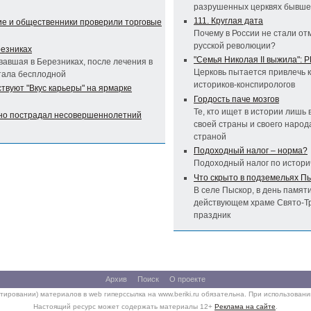
разрушенных церквях бывше
111. Круглая дата
ие и общественники проверили торговые
Почему в России не стали от
русской революции?
резниках
"Семья Николая II выжила": 
авшая в Березниках, после лечения в
Церковь пытается привлечь 
тала бесплодной
историков-конспирологов
твуют "Вкус карьеры" на ярмарке
Гордость паче мозгов
Те, кто ищет в истории лишь
зно пострадал несовершеннолетний
своей страны и своего народа
страной
Подоходный налог – норма?
Подоходный налог по истори
Что скрыто в подземельях П
В селе Пыскор, в день памят
действующем храме Свято-Т
праздник
Архив
Поиск
О проекте
тировании) материалов в web гиперссылка на www.beriki.ru обязательна. При использован
Настоящий ресурс может содержать материалы 12+
Реклама на сайте
.