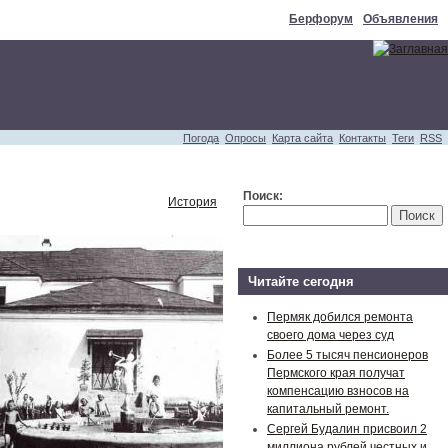
Берфорум
Объявления
Погода
Опросы
Карта сайта
Контакты
Теги
RSS
Поиск:
История
Читайте сегодня
Пермяк добился ремонта
своего дома через суд
Более 5 тысяч пенсионеров
Пермского края получат
компенсацию взносов на
капитальный ремонт.
Сергей Будалин присвоил 2
миллиона рублей честных и