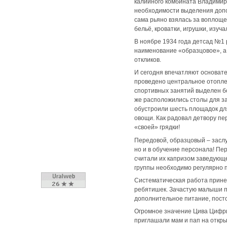
калийного комбината Владимир
необходимости выделения допо
сама рьяно взялась за воплощ
бельё, кроватки, игрушки, изу
В ноябре 1934 года детсад №1 
наименование «образцовое», а 
откликов.
И сегодня впечатляют основате
проведено центральное отоплен
спортивных занятий выделен бо
же расположились столы для за
обустроили шесть площадок для
овощи. Как радовал детвору п
«своей» грядки!
Передовой, образцовый – заслу
но и в обучение персонала! Пе
считали их капризом заведующ
группы необходимо регулярно п
Систематическая работа принес
ребятишек. Зачастую малыши по
дополнительное питание, пост
Огромное значение Цива Цифри
приглашали мам и пап на откры