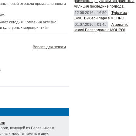
рассказал депутатам как работала
раны, новой отрасли промышленности
милиция последние полгода.
12.08.2016 г. 16:50
Туфли за
ым.
1490. Выбери пару в МОНРО
жает сегодня. Компания активно
01.07.2016 г. 01:45
А цена-то
ии культурных мероприятий.
какая! Распродажа в МОНРО!
Версия для печати
и.
ами
ороги, ведущей из Березников в
онный крест в память о двух