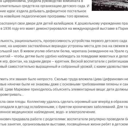
а Цифриновича, убедила руководство комбината в
лнительных средств на организацию детского сада. И
ение идеи: ездила добывать дефицитное постельное
чала новейшие педагогические программы того времени.
распахнул свои двери для детей калийщиков. К дошкольному учреждению пра
в 1936 году его макет демонстрировался на международной выставке в Пари
льность, рациональность, прогрессивность устройства первого детского сада
ие, на широких застеклённых верандах устроены места для сна на свежем в
льшой зал. В живом уголке обитали белка, черепаха (невиданное на Урале су
нятий – чтобы детям было удобно наблюдать за повадками животных и делат
 игр, фонтан, на заднем дворе – курятник. Весной воспитатели с ребятишка
ервый самостоятельно выращенный и собранный урожай, с каким удовольстви
жить эти звания было непросто. Сколько труда вложила Цива Цифринович не 
рвые нянечки были не знакомы даже с основными требованиями гигиены и са
ей. Циве Марковне приходилось объяснять элементарные вещи: дети должны 
роветривать...
ла свои плоды. Коллективу удалось сделать огромный шаг вперёд в образов
падали в детсад ослабленными, с букетом хронических заболеваний. Для та
оянное медицинское наблюдение, водо- и электролечение.
нович придавала работе с родителями: воспитатели регулярно проводили бе
тые занятия, организовывали выставки, посвящённые жизни ребят в детском 